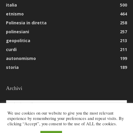
italia
500
etnismo
464
Polinesia in diretta
258
polinesiani
257
geopolitica
213
curdi
211
autonomismo
199
storia
189
Archivi
Archivi
We use cookies on our website to give you the most relevant
experience by remembering your preferences and repeat visits. By
clicking “Accept”, you consent to the use of ALL the cookies.