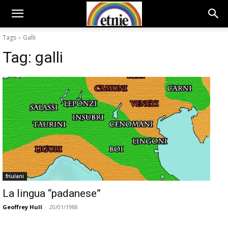
Tags
Galli
Tag:
galli
friulani
La lingua “padanese”
Geoffrey Hull
-
20/01/1988