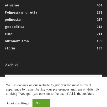
etnismo
464
Polinesia in diretta
258
polinesiani
257
geopolitica
213
curdi
211
autonomismo
199
storia
189
Archivi
Archivi
We use cookies on our website to give you the most relevant
experience by remembering your preferences and repeat visits. By
clicking “Accept”, you consent to the use of ALL the cookies.
© 2026 All rights reserved - Etnie -
Cookie settings
ACCEPT