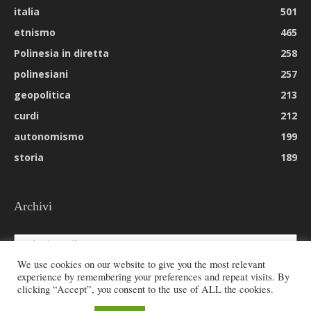
italia
501
etnismo
465
Polinesia in diretta
258
polinesiani
257
geopolitica
213
curdi
212
autonomismo
199
storia
189
Archivi
Archivi
We use cookies on our website to give you the most relevant
experience by remembering your preferences and repeat visits. By
clicking “Accept”, you consent to the use of ALL the cookies.