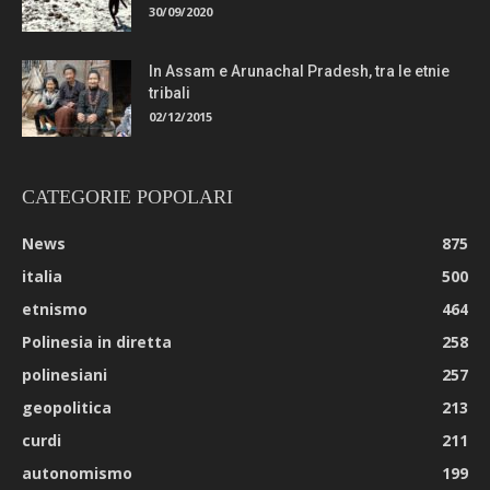
30/09/2020
In Assam e Arunachal Pradesh, tra le etnie
tribali
02/12/2015
CATEGORIE POPOLARI
News
875
italia
500
etnismo
464
Polinesia in diretta
258
polinesiani
257
geopolitica
213
curdi
211
autonomismo
199