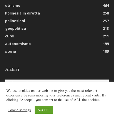
etnismo
464
Polinesia in diretta
258
polinesiani
257
geopolitica
213
curdi
211
autonomismo
199
storia
189
Archivi
Archivi
We use cookies on our website to give you the most relevant
experience by remembering your preferences and repeat visits. By
clicking “Accept”, you consent to the use of ALL the cookies.
© 2026 All rights reserved - Etnie -
Cookie settings
ACCEPT