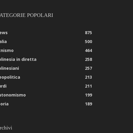
ATEGORIE POPOLARI
ews
875
alia
500
tnismo
464
linesia in diretta
258
olinesiani
257
eopolitica
213
urdi
211
utonomismo
199
toria
189
rchivi