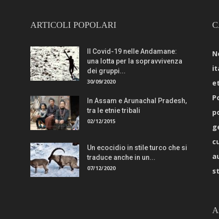
ARTICOLI POPOLARI
C
Il Covid-19 nelle Andamane:
N
una lotta per la sopravvivenza
it
dei gruppi...
30/09/2020
e
Po
In Assam e Arunachal Pradesh,
tra le etnie tribali
p
02/12/2015
g
c
Un ecocidio in stile turco che si
a
traduce anche in un...
07/12/2020
s
A