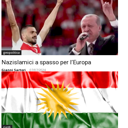
geopolitica
Nazislamici a spasso per l’Europa
Gianni Sartori
-
07/07/2024
curdi