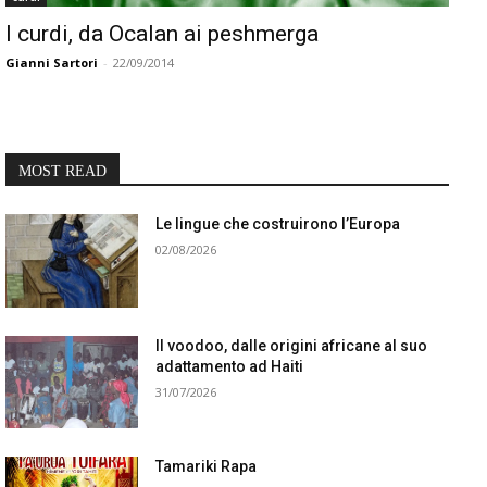
I curdi, da Ocalan ai peshmerga
Gianni Sartori
-
22/09/2014
MOST READ
Le lingue che costruirono l’Europa
02/08/2026
Il voodoo, dalle origini africane al suo
adattamento ad Haiti
31/07/2026
Tamariki Rapa