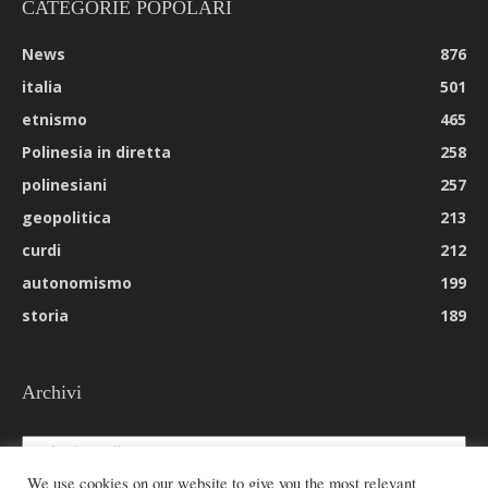
CATEGORIE POPOLARI
News
876
italia
501
etnismo
465
Polinesia in diretta
258
polinesiani
257
geopolitica
213
curdi
212
autonomismo
199
storia
189
Archivi
Archivi
We use cookies on our website to give you the most relevant