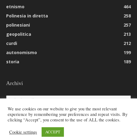
etnismo
464
Polinesia in diretta
258
polinesiani
257
geopolitica
213
curdi
212
autonomismo
199
storia
189
Archivi
Archivi
We use cookies on our website to give you the most relevant
experience by remembering your preferences and repeat visits. By
clicking “Accept”, you consent to the use of ALL the cookies.
© 2026 All rights reserved - Etnie -
Cookie settings
ACCEPT