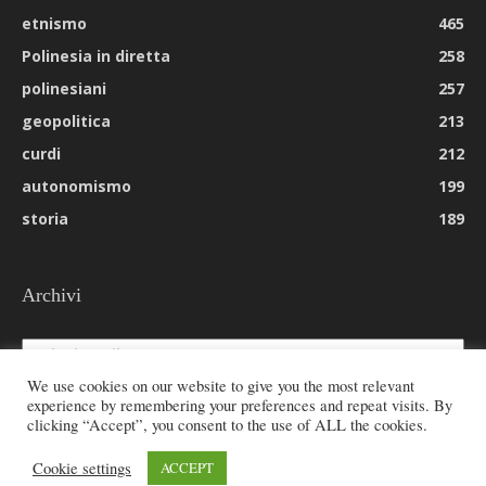
etnismo
465
Polinesia in diretta
258
polinesiani
257
geopolitica
213
curdi
212
autonomismo
199
storia
189
Archivi
Archivi
We use cookies on our website to give you the most relevant
experience by remembering your preferences and repeat visits. By
clicking “Accept”, you consent to the use of ALL the cookies.
© 2026 All rights reserved - Etnie -
Cookie settings
ACCEPT