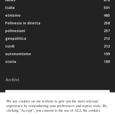
italia
501
etnismo
465
Polinesia in diretta
258
polinesiani
257
geopolitica
213
curdi
212
autonomismo
199
storia
189
Archivi
Archivi
We use cookies on our website to give you the most relevant
experience by remembering your preferences and repeat visits. By
clicking “Accept”, you consent to the use of ALL the cookies.