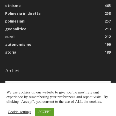
etnismo
465
Polinesia in diretta
258
polinesiani
257
geopolitica
213
curdi
212
autonomismo
199
storia
189
Archivi
Archivi
We use cookies on our website to give you the most relevant
experience by remembering your preferences and repeat visits. By
clicking “Accept”, you consent to the use of ALL the cookies.
© 2026 All rights reserved - Etnie -
Cookie settings
ACCEPT