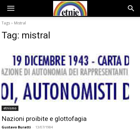
Tags
Mistral
Tag:
mistral
etnismo
Nazioni proibite e glottofagia
Gustavo Buratti
-
13/07/1984