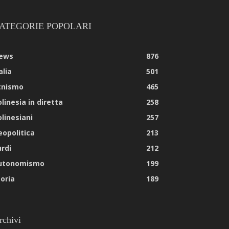
ATEGORIE POPOLARI
ews
876
alia
501
tnismo
465
linesia in diretta
258
olinesiani
257
eopolitica
213
urdi
212
utonomismo
199
toria
189
rchivi