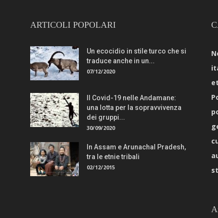
ARTICOLI POPOLARI
C
Un ecocidio in stile turco che si
N
traduce anche in un...
it
07/12/2020
e
Po
Il Covid-19 nelle Andamane:
una lotta per la sopravvivenza
p
dei gruppi...
g
30/09/2020
c
In Assam e Arunachal Pradesh,
a
tra le etnie tribali
02/12/2015
s
A