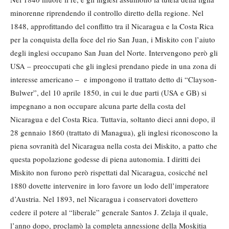
minorenne riprendendo il controllo diretto della regione. Nel
1848, approfittando del conflitto tra il Nicaragua e la Costa Rica
per la conquista della foce del rio San Juan, i Miskito con l’aiuto
degli inglesi occupano San Juan del Norte. Intervengono però gli
USA – preoccupati che gli inglesi prendano piede in una zona di
interesse americano – e impongono il trattato detto di “Clayson-
Bulwer”, del 10 aprile 1850, in cui le due parti (USA e GB) si
impegnano a non occupare alcuna parte della costa del
Nicaragua e del Costa Rica. Tuttavia, soltanto dieci anni dopo, il
28 gennaio 1860 (trattato di Managua), gli inglesi riconoscono la
piena sovranità del Nicaragua nella costa dei Miskito, a patto che
questa popolazione godesse di piena autonomia. I diritti dei
Miskito non furono però rispettati dal Nicaragua, cosicché nel
1880 dovette intervenire in loro favore un lodo dell’imperatore
d’Austria. Nel 1893, nel Nicaragua i conservatori dovettero
cedere il potere al “liberale” generale Santos J. Zelaja il quale,
l’anno dopo, proclamò la completa annessione della Moskitia