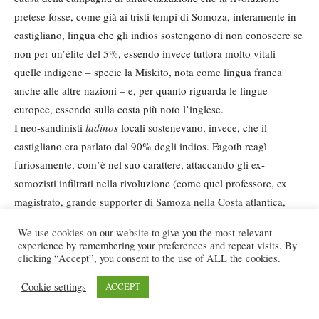
pretese fosse, come già ai tristi tempi di Somoza, interamente in
castigliano, lingua che gli indios sostengono di non conoscere se
non per un’élite del 5%, essendo invece tuttora molto vitali
quelle indigene – specie la Miskito, nota come lingua franca
anche alle altre nazioni – e, per quanto riguarda le lingue
europee, essendo sulla costa più noto l’inglese.
I neo-sandinisti
ladinos
locali sostenevano, invece, che il
castigliano era parlato dal 90% degli indios. Fagoth reagì
furiosamente, com’è nel suo carattere, attaccando gli ex-
somozisti infiltrati nella rivoluzione (come quel professore, ex
magistrato, grande supporter di Samoza nella Costa atlantica,
diventato direttore dell’ANDEN, Associazione degli Insegnanti
We use cookies on our website to give you the most relevant
del Nicaragua per i quali, ovviamente, le lingue aborigene, da
experience by remembering your preferences and repeat visits. By
loro ignorate, hanno solo una rilevanza negativa).
clicking “Accept”, you consent to the use of ALL the cookies.
Nell’ottobre del 1980, il Governo mandò sulla Costa i volontari
Cookie settings
ACCEPT
per l’istruzione, giovani insegnanti e studenti, i quali
“procedevano” massicciamente in castigliano, ignorando tutto