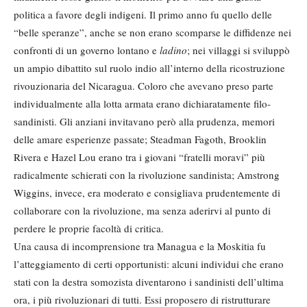
politica a favore degli indigeni. Il primo anno fu quello delle
“belle speranze”, anche se non erano scomparse le diffidenze nei
confronti di un governo lontano e
ladino
; nei villaggi si sviluppò
un ampio dibattito sul ruolo indio all’interno della ricostruzione
rivouzionaria del Nicaragua. Coloro che avevano preso parte
individualmente alla lotta armata erano dichiaratamente filo-
sandinisti. Gli anziani invitavano però alla prudenza, memori
delle amare esperienze passate; Steadman Fagoth, Brooklin
Rivera e Hazel Lou erano tra i giovani “fratelli moravi” più
radicalmente schierati con la rivoluzione sandinista; Amstrong
Wiggins, invece, era moderato e consigliava prudentemente di
collaborare con la rivoluzione, ma senza aderirvi al punto di
perdere le proprie facoltà di critica.
Una causa di incomprensione tra Managua e la Moskitia fu
l’atteggiamento di certi opportunisti: alcuni individui che erano
stati con la destra somozista diventarono i sandinisti dell’ultima
ora, i più rivoluzionari di tutti. Essi proposero di ristrutturare