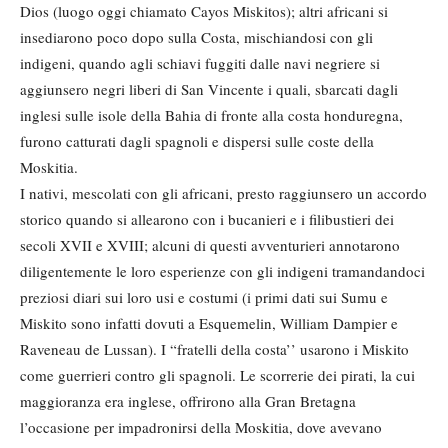
Dios (luogo oggi chiamato Cayos Miskitos); altri africani si
insediarono poco dopo sulla Costa, mischiandosi con gli
indigeni, quando agli schiavi fuggiti dalle navi negriere si
aggiunsero negri liberi di San Vincente i quali, sbarcati dagli
inglesi sulle isole della Bahia di fronte alla costa honduregna,
furono catturati dagli spagnoli e dispersi sulle coste della
Moskitia.
I nativi, mescolati con gli africani, presto raggiunsero un accordo
storico quando si allearono con i bucanieri e i filibustieri dei
secoli XVII e XVIII; alcuni di questi avventurieri annotarono
diligentemente le loro esperienze con gli indigeni tramandandoci
preziosi diari sui loro usi e costumi (i primi dati sui Sumu e
Miskito sono infatti dovuti a Esquemelin, William Dampier e
Raveneau de Lussan). I “fratelli della costa’’ usarono i Miskito
come guerrieri contro gli spagnoli. Le scorrerie dei pirati, la cui
maggioranza era inglese, offrirono alla Gran Bretagna
l’occasione per impadronirsi della Moskitia, dove avevano