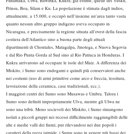
Panamaka, Ulwa, Bawihka, Kukra; già estinte, quelle dei Yusku,
Prinsu, Boa, Silam e Ku. La popolazione è stimata dagli indios,
attualmente, a 15.000, e occupò nell’insieme un’area tanto vasta
quanto nessun altro gruppo indigeno aveva occupato in
Nicaragua, e precisamente la regione situata all’ovest della fascia
costiera dell’Atlantico sino a buona parte degli attuali
dipartimenti di Chontales, Matagalpa, Jinotega, e Nuova Segovia
e dal Rio Punta Gorda al Sud sino al Rio Patiuca in Honduras. I
Kukra arrivarono ad occupare le isole del Maiz. A differenza dei
Miskito, i Sumo sono endogami e quindi più conservatori anche
nei costumi (uso di armi primitive come arco e freccia, tessitura,
lavorazione della ceramica, case tradizionali, ecc.).
I maggiori centri dei Sumo sono Musawas e Umbra. Talora i
Sumo sono definiti impropriamente Ulva, mentre gli Ulwa ne
sono una tribù. Meno socievoli dei Miskito, i Sumo rimangono
isolati a piccoli gruppi nei recessi difficilmente raggiungibili delle
alte e medie valli dei fiumi; pur rilevandosi nei due popoli i
caratteri della razza istmide, i Sumu sono in genere più bassi dei