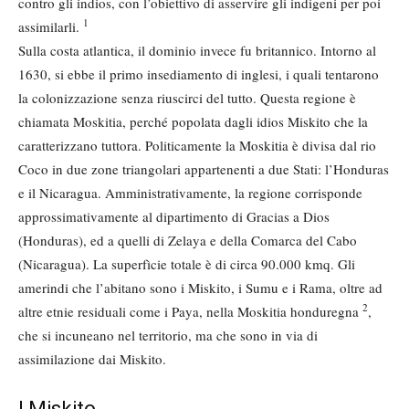
contro gli indios, con l’obiettivo di asservire gli indigeni per poi
1
assimilarli.
Sulla costa atlantica, il dominio invece fu britannico. Intorno al
1630, si ebbe il primo insediamento di inglesi, i quali tentarono
la colonizzazione senza riuscirci del tutto. Questa regione è
chiamata Moskitia, perché popolata dagli idios Miskito che la
caratterizzano tuttora. Politicamente la Moskitia è divisa dal rio
Coco in due zone triangolari appartenenti a due Stati: l’Honduras
e il Nicaragua. Amministrativamente, la regione corrisponde
approssimativamente al dipartimento di Gracias a Dios
(Honduras), ed a quelli di Zelaya e della Comarca del Cabo
(Nicaragua). La superfìcie totale è di circa 90.000 kmq. Gli
amerindi che l’abitano sono i Miskito, i Sumu e i Rama, oltre ad
2
altre etnie residuali come i Paya, nella Moskitia honduregna
,
che si incuneano nel territorio, ma che sono in via di
assimilazione dai Miskito.
I Miskito