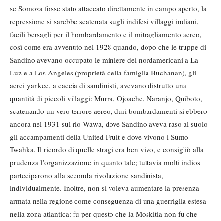
se Somoza fosse stato attaccato direttamente in campo aperto, la
repressione si sarebbe scatenata sugli indifesi villaggi indiani,
facili bersagli per il bombardamento e il mitragliamento aereo,
così come era avvenuto nel 1928 quando, dopo che le truppe di
Sandino avevano occupato le miniere dei nordamericani a La
Luz e a Los Angeles (proprietà della famiglia Buchanan), gli
aerei yankee, a caccia di sandinisti, avevano distrutto una
quantità di piccoli villaggi: Murra, Ojoache, Naranjo, Quiboto,
scatenando un vero terrore aereo; duri bombardamenti si ebbero
ancora nel 1931 sul rio Wawa, dove Sandino aveva raso al suolo
gli accampamenti della United Fruit e dove vivono i Sumo
Twahka. Il ricordo di quelle stragi era ben vivo, e consigliò alla
prudenza l’organizzazione in quanto tale; tuttavia molti indios
parteciparono alla seconda rivoluzione sandinista,
individualmente. Inoltre, non si voleva aumentare la presenza
armata nella regione come conseguenza di una guerriglia estesa
nella zona atlantica: fu per questo che la Moskitia non fu che