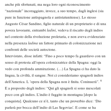
anche più sfortunati, ma nega loro ogni riconoscimento
“nazionale” incoraggiato, invece, a suo tempo, dagli inglesi (sia
pure in funzione antispagnola e antistatunitense). Lo stesso
Augusto César Sandino, figlio naturale di un proprietario e di una
povera lavorante, entrambi
ladini
, vedeva il riscatto degli indios
nel contesto della rivoluzione proletaria, e non aveva evidenziato
nella presenza
ladina
un fattore primario di colonizzazione nei
confronti delle società autoctone.
Intervistato, disse infatti: “Fino a poco tempo fa guardavo con un
senso di protesta all’opera colonizzatrice della Spagna: oggi la
vedo con profonda ammirazione. (…) La Spagna ci ha dato la
lingua, la civiltà, il sangue. Noi ci consideriamo spagnoli indios
6
dell’America. L ’opera della Spagna non è finita. Coninuerà”.
E a proposito degli indios: “Qui gli spagnoli si sono mescolati
poco con gli indios. L’indio è fuggito in montagna [dopo la
conquista]. Qualcuno ce n’è, tanto che un proverbio dice: ‘Dio
parlerà per bocca dell’indio di Las Segovias’. E come se ha