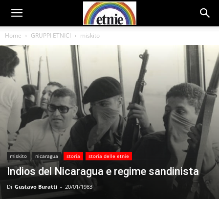
Home
GRUPPI ETNICI
miskito
miskito
nicaragua
storia
storia delle etnie
Indios del Nicaragua e regime sandinista
Di
Gustavo Buratti
-
20/01/1983