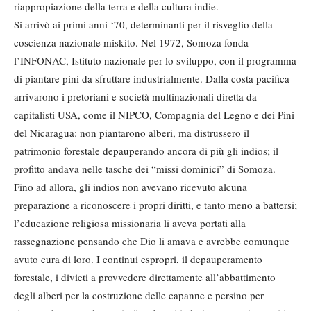
riappropiazione della terra e della cultura indie.
Si arrivò ai primi anni ‘70, determinanti per il risveglio della
coscienza nazionale miskito. Nel 1972, Somoza fonda
l’INFONAC, Istituto nazionale per lo sviluppo, con il programma
di piantare pini da sfruttare industrialmente. Dalla costa pacifica
arrivarono i pretoriani e società multinazionali diretta da
capitalisti USA, come il NIPCO, Compagnia del Legno e dei Pini
del Nicaragua: non piantarono alberi, ma distrussero il
patrimonio forestale depauperando ancora di più gli indios; il
profitto andava nelle tasche dei “missi dominici” di Somoza.
Fino ad allora, gli indios non avevano ricevuto alcuna
preparazione a riconoscere i propri diritti, e tanto meno a battersi;
l’educazione religiosa missionaria li aveva portati alla
rassegnazione pensando che Dio li amava e avrebbe comunque
avuto cura di loro. I continui espropri, il depauperamento
forestale, i divieti a provvedere direttamente all’abbattimento
degli alberi per la costruzione delle capanne e persino per