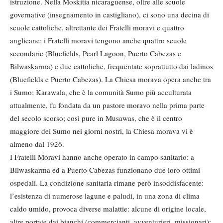
istruzione. Nella Moskitia nicaraguense, oltre alle scuole
governative (insegnamento in castigliano), ci sono una decina di
scuole cattoliche, altrettante dei Fratelli moravi e quattro
anglicane; i Fratelli moravi tengono anche quattro scuole
secondarie (Bluefields, Pearl Lagoon, Puerto Cabezas e
Bilwaskarma) e due cattoliche, frequentate soprattutto dai ladinos
(Bluefields e Puerto Cabezas). La Chiesa morava opera anche tra
i Sumo; Karawala, che è la comunità Sumo più acculturata
attualmente, fu fondata da un pastore moravo nella prima parte
del secolo scorso; così pure in Musawas, che è il centro
maggiore dei Sumo nei giorni nostri, la Chiesa morava vi è
almeno dal 1926.
I Fratelli Moravi hanno anche operato in campo sanitario: a
Bilwaskarma ed a Puerto Cabezas funzionano due loro ottimi
ospedali. La condizione sanitaria rimane però insoddisfacente:
l’esistenza di numerose lagune e paludi, in una zona di clima
caldo umido, provoca diverse malattie: alcune di origine locale,
altre portate dai bianchi (commercianti, avventurieri, missionari);