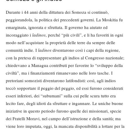
Durante i 44 anni della dittatura dei Somoza si continuò,
peggiorandola, la politica dei precedenti governi. La Moskitia fu
emarginata, ignorata e sfruttata. Il governo ha aiutato ed
incoraggiato i
ladinos
, perché “più civili”, e li ha favoriti in ogni
modo nell’acquistare la proprietà delle terre da sempre delle
comunità indie. I
ladinos
diventarono così i capi della regione,
con la pretesa di rappresentare gli indios al Congresso nazionale;
chiedevano a Managua contributi per favorire lo “sviluppo della
civiltà”, ma i finanziamenti rimanevano nelle loro tasche. I
pretoriani somozisti diventarono latifondisti: così, agli indios
toccò sopportare il peggio del peggio, ed essi furono considerati
esseri inferiori, dei “subumani” sulla cui pelle scura tutto era
lecito fare, degli idioti da sfruttare e ingannare. Le uniche buone
iniziative in questo periodo furono quelle dei missionari, specie
dei Fratelli Moravi, nel campo dell’istruzione e della sanità; ma
viene loro imputata, oggi, la mancata disponibilità a lottare per la