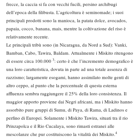
frecce, la caccia si fa con vecchi fucili, persino archibugi
dell’epoca della filibusta. L’agricoltura è seminomade; i suoi
principali prodotti sono la manioca, la patata dolce, avocados,
papaia, cocco, banana, mais, mentre la coltivazione del riso è
relativamente recente.
Le principali tribù sono (in Nicaragua, da Nord a Sud): Vanki,
Bamban, Cabo, Tawira, Baldam. Attualmente i Miskito ritengono
3
di essere circa 100.000
: certo è che l’incremento demografico è
una loro caratteristica, dovuta in parte ad una totale assenza di
razzismo; largamente esogami, hanno assimilato molte genti di
altro ceppo, al punto che la percentuale di questa esterna
affluenza sembra raggiungere il 25% della loro consistenza. Il
maggior apporto proviene dai Negri africani, ma i Miskito hanno
assorbito pure gruppi di Sumu, di Paya, di Rama, di Ladinos e
perfino di Europei. Solamente i Miskito Tawira, situati tra il rio
Prinzapolca e il Rio Cucalaya, sono rimasti estranei alle
4
mescolanze che pur costituiscono la vitalità dei Miskito.