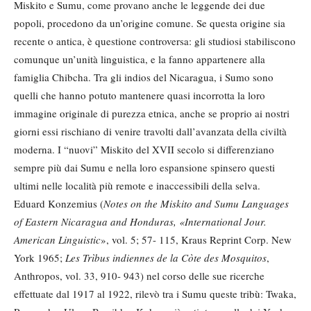
Miskito e Sumu, come provano anche le leggende dei due
popoli, procedono da un’origine comune. Se questa origine sia
recente o antica, è questione controversa: gli studiosi stabiliscono
comunque un’unità linguistica, e la fanno appartenere alla
famiglia Chibcha. Tra gli indios del Nicaragua, i Sumo sono
quelli che hanno potuto mantenere quasi incorrotta la loro
immagine originale di purezza etnica, anche se proprio ai nostri
giorni essi rischiano di venire travolti dall’avanzata della civiltà
moderna. I “nuovi” Miskito del XVII secolo si differenziano
sempre più dai Sumu e nella loro espansione spinsero questi
ultimi nelle località più remote e inaccessibili della selva.
Eduard Konzemius (
Notes on the Miskito and Sumu Languages
of Eastern Nicaragua and Honduras, «International Jour.
American Linguistic
», vol. 5; 57- 115, Kraus Reprint Corp. New
York 1965;
Les Trìbus indiennes de la Còte des Mosquitos
,
Anthropos, vol. 33, 910- 943) nel corso delle sue ricerche
effettuate dal 1917 al 1922, rilevò tra i Sumu queste tribù: Twaka,