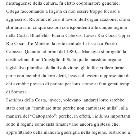
nicaraguense della cultura, fu eletto coordinatore generale;
Ortega raccomandò a Fagoth di non essere troppo focoso e
aggressivo. Ricominciò così il lavoro dell’organizzazione, che si
strutturava in cinque sezioni corrispondenti alle cinque regioni
della Costa: Bluefields, Puerto Cabezas, Lower Rio Coco, Upper
Rio Coco, Tre Miniere; la sede centrale fu fissata a Puerto
Cabezas. Quando, ai primi del 1980, a Managua si progettò la
costituzione di un Consiglio di Stato quale massimo organo
legislativo pluralista della rivoluzione, gli indios vollero farne
parte con membri da loro eletti, invece di essere rappresentati da
chi avrebbe preteso di parlare per loro, come ai famigerati tempi
di Somoza.
I
ladinos
della Costa, invece, volevano andarci loro; sarebbe
stato così un “cambiare tutto perché non cambiasse nulla”, alla
maniera del “Gattopardo”: perché, in effetti, i
ladinos
importanti
sotto il regime somozista rimanevano ancora gli stessi che,
approfittando della mancata guerriglia nella regione, restarono a