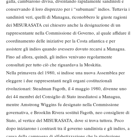
galla, cambiarono divisa, diventando rapidamente sandinisti e
conservando il loro disprezzo per i “subumani” indios. Tuttavia i
sandinisti veri, quelli di Managua, riconobbero le giuste ragioni
dei MISURASATA cui chiesero anche la designazione di un
rappresentante nella Commissione di Governo, al quale affidare il
coordinamento delle iniziative per la Costa atlantica e per
assistere gli indios quando avessero dovuto recarsi a Managua.
Fino ad allora, quindi, gli indios venivano regolarmente
consultati per tutto ciò che riguardava la Moskitia.
Nella primavera del 1980, si indisse una nuova Assemblea per
eleggere i due rappresentanti negli organi costituzionali
rivoluzionari: Steadman Fagoth, il 4 maggio 1980, divenne uno
dei 44 membri del Consiglio di Stato insediatosi a Managua,
mentre Amstrong Wiggins fu designato nella Commissione
governativa, e Brooklin Rivera sostituì Fagoth, neo consigliere di
Stato, al vertice del MISURASATA, dove si trova tuttora. Poco
dopo iniziarono i contrasti tra il governo sandinista e gli indios, a
causa della campagna di alfabetizzazione che la rivoluzione