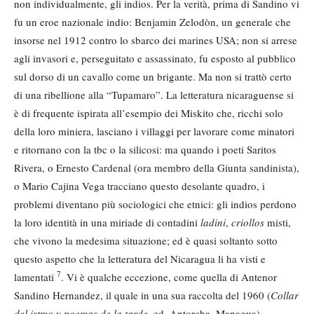
non individualmente, gli indios. Per la verità, prima di Sandino vi
fu un eroe nazionale indio: Benjamin Zelodòn, un generale che
insorse nel 1912 contro lo sbarco dei marines USA; non si arrese
agli invasori e, perseguitato e assassinato, fu esposto al pubblico
sul dorso di un cavallo come un brigante. Ma non si trattò certo
di una ribellione alla “Tupamaro”. La letteratura nicaraguense si
è di frequente ispirata all’esempio dei Miskito che, ricchi solo
della loro miniera, lasciano i villaggi per lavorare come minatori
e ritornano con la tbc o la silicosi: ma quando i poeti Saritos
Rivera, o Ernesto Cardenal (ora membro della Giunta sandinista),
o Mario Cajina Vega tracciano questo desolante quadro, i
problemi diventano più sociologici che etnici: gli indios perdono
la loro identità in una miriade di contadini
ladini
,
criollos
misti,
che vivono la medesima situazione; ed è quasi soltanto sotto
questo aspetto che la letteratura del Nicaragua li ha visti e
7
lamentati
. Vi è qualche eccezione, come quella di Antenor
Sandino Hernandez, il quale in una sua raccolta del 1960 (
Collar
del istmo y poemas de la tarde
, ed. Antorcha, Managua)