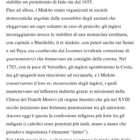
stabilito un protettorato di fatto sin dal 1655.
Fino ad allora, i Miskito erano organizzati in società
democratiche regolate dalle assemblee degli anziani che
eleggevano un capo soltanto in caso di pericolo; gli inglesi
incoraggiarono invece lo stabilirsi di una monarchia ereditaria,
con capitale a Bluefields; il re miskito, con poteri anche sui Sumu
e sui Paya, era coadiuvato dai
kwatmas
(evidente corruzione di
quartemasters
) che formavano un consiglio della corona. Nel
1783, con la pace di Versailles, gli inglesi sgombrarono la Costa,
ma gli spagnoli non riuscirono ad occuparla, e i Miskito
conservarono il loro re, riconosciuto dagli inglesi, i quali
mantenevano un’influenza indiretta grazie ai missionari della
Chiesa dei Fratelli Moravi (di origine hussita) che già nel XVIII
secolo iniziarono una fortunata penetrazione tra gli autoctoni.
Ancora oggi è questa la confessione religiosa più forte tra gli
indigeni (i cattolici sono penetrati più tardi, mano a mano che
prendeva importanza l’elemento “latino”).
Nel 1840 muore il re, e gli inglesi assumono la tutela della figlia