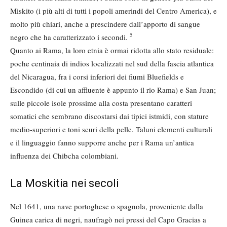
Miskito (i più alti di tutti i popoli amerindi del Centro America), e
molto più chiari, anche a prescindere dall’apporto di sangue
5
negro che ha caratterizzato i secondi.
Quanto ai Rama, la loro etnia è ormai ridotta allo stato residuale:
poche centinaia di indios localizzati nel sud della fascia atlantica
del Nicaragua, fra i corsi inferiori dei fiumi Bluefields e
Escondido (di cui un affluente è appunto il rio Rama) e San Juan;
sulle piccole isole prossime alla costa presentano caratteri
somatici che sembrano discostarsi dai tipici istmidi, con stature
medio-superiori e toni scuri della pelle. Taluni elementi culturali
e il linguaggio fanno supporre anche per i Rama un’antica
influenza dei Chibcha colombiani.
La Moskitia nei secoli
Nel 1641, una nave portoghese o spagnola, proveniente dalla
Guinea carica di negri, naufragò nei pressi del Capo Gracias a