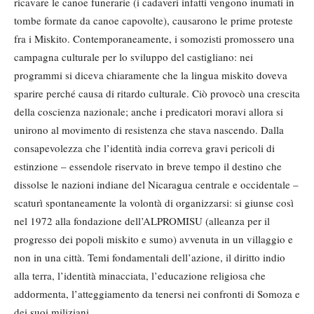
ricavare le canoe funerarie (i cadaveri infatti vengono inumati in
tombe formate da canoe capovolte), causarono le prime proteste
fra i Miskito. Contemporaneamente, i somozisti promossero una
campagna culturale per lo sviluppo del castigliano: nei
programmi si diceva chiaramente che la lingua miskito doveva
sparire perché causa di ritardo culturale. Ciò provocò una crescita
della coscienza nazionale; anche i predicatori moravi allora si
unirono al movimento di resistenza che stava nascendo. Dalla
consapevolezza che l’identità india correva gravi pericoli di
estinzione – essendole riservato in breve tempo il destino che
dissolse le nazioni indiane del Nicaragua centrale e occidentale –
scaturì spontaneamente la volontà di organizzarsi: si giunse così
nel 1972 alla fondazione dell’ALPROMISU (alleanza per il
progresso dei popoli miskito e sumo) avvenuta in un villaggio e
non in una città. Temi fondamentali dell’azione, il diritto indio
alla terra, l’identità minacciata, l’educazione religiosa che
addormenta, l’atteggiamento da tenersi nei confronti di Somoza e
dei suoi miliziani.