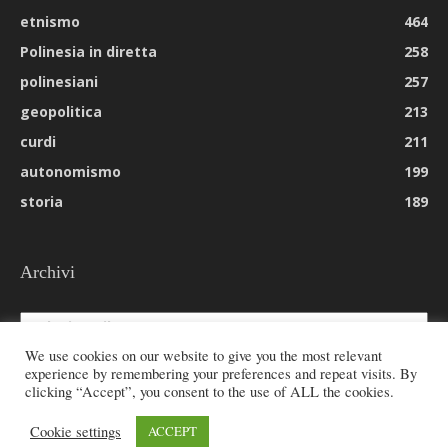
etnismo
464
Polinesia in diretta
258
polinesiani
257
geopolitica
213
curdi
211
autonomismo
199
storia
189
Archivi
Archivi
We use cookies on our website to give you the most relevant
experience by remembering your preferences and repeat visits. By
clicking “Accept”, you consent to the use of ALL the cookies.
© 2026 All rights reserved - Etnie -
Cookie settings
ACCEPT