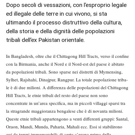
Dopo secoli di vessazioni, con l’esproprio legale
ed illegale delle terre in cui vivono, si sta
ultimando il processo distruttivo della cultura,
della storia e della dignità delle popolazioni
tribali dell’ex Pakistan orientale.
In Bangladesh, oltre che il Chittagong Hill Tracts, verso il confine
con la Bir­mania, anche il Nord e il Nord-est del paese è abitato
da popolazioni tribali. Sono sparse nei distretti di Mymensing,
Sylhet, Rajshahi, Dinajpur, Rangpur. La totale popolazione triba­
le è di due milioni. A differenza delle popolazioni del Chittagong
Hill Tracts, le etnie tribali del resto del pae­se non sono
concentrate in un’area specifica, ma in piccoli villaggi sparsi tra
la stragrande maggioranza benga­lese che è di novanta milioni.
Queste etnie tribali appartengono a venti differenti gruppi: Santal,
Oraon, Mandi, Munda, Paharia, Mahali ecc. Essi si stabilirono
qui da tempi imme­morabili; di certo c’erano prima della