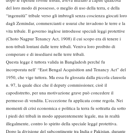
del loro modo di possesso, o meglio di uso del­la terra, e della
“ingenuità” tribale verso gli imbrogli senza coscienza gio­cati loro
dagli Zemindar, commercian­ti e usurai che invadono le terre e la
vi­ta tribale. Il governo inglese introdus­se speciali leggi protettive
(Choto Nagpur Tenancy Act, 1908) il cui scopo era di tenere i
non-tribali lontani dalle terre tribali. Veniva loro proibito di
comperare e di insediarsi nelle terre tribali.
Questa legge è tuttora valida in Ban­gladesh perché fu
incorporata nell’ “East Bengal Acquisition and Tenan­cy Act” del
1950, che vige tuttora. Ma essa fu glossata dalla piccola clausola
n. 97, la quale dice che il deputy commissioner, cioè il
capodistretto, per una motivazione grave può concedere il
permesso di vendita. L’eccezione fu applicata come regola. Nei
momenti di crisi economica e politica la terra fu sottratta da sotto
i piedi dei tribali in modo apparentemente legale, ma in realtà
illegalmente, contro lo spirito della speciale leggé protettiva.
Dopo la divisione del subcontinente tra India e Pakistan, durante