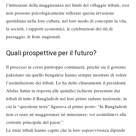
l’intrusione della maggioranza nei limiti del villag­gio tribale, essi
non possono psicologi­camente tollerare questa invasione
quotidiana nella loro cultura, nel loro modo di concepire la vita,
la società, i rapporti economici, le celebrazioni dei riti di
passaggio, le feste stagionali.
Quali prospettive per il futuro?
Il processo in corso purtroppo conti­nuerà, perché sia il governo
pakistano sia quello bengalese hanno sempre mostrato di volere
l’assimilazione dei tribali. Lo ha detto chiaramente il pre­sidente
Abdus Sattar in risposta alle quindici richieste presentate dai
tribali di tutto il Bangladesh nel loro primo raduno nazionale, in
cui la “questione terra” figurava al primo posto: “In Bangladesh
non ci sono né maggioran­ze né minoranze; voi assimilatevi alla
corrente principale del paese.”
Le etnie tribali hanno capito che la lo­ro sopravvivenza dipende