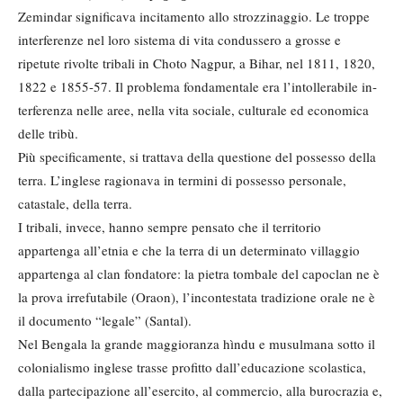
Zemindar significava inci­tamento allo strozzinaggio. Le troppe
interferenze nel loro sistema di vita condussero a grosse e
ripetute rivolte tribali in Choto Nagpur, a Bihar, nel 1811, 1820,
1822 e 1855-57. Il proble­ma fondamentale era l’intollerabile in­
terferenza nelle aree, nella vita sociale, culturale ed economica
delle tribù.
Più specificamente, si trattava della questione del possesso della
terra. L’inglese ragionava in termini di pos­sesso personale,
catastale, della terra.
I tribali, invece, hanno sempre pensa­to che il territorio
appartenga all’etnia e che la terra di un determinato villag­gio
appartenga al clan fondatore: la pietra tombale del capoclan ne è
la prova irrefutabile (Oraon), l’inconte­stata tradizione orale ne è
il documen­to “legale” (Santal).
Nel Bengala la grande maggioranza hìndu e musulmana sotto il
coloniali­smo inglese trasse profitto dall’educa­zione scolastica,
dalla partecipazione all’esercito, al commercio, alla buro­crazia e,