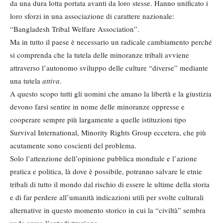
da una dura lotta portata avanti da loro stesse. Hanno unificato i
loro sforzi in una associazione di carattere nazionale:
“Bangladesh Tribal Welfare Association”.
Ma in tutto il paese è necessario un ra­dicale cambiamento perché
si com­prenda che la tutela delle minoranze tribali avviene
attraverso l’autonomo sviluppo delle culture “diverse” me­diante
una tutela
attiva
.
A questo scopo tutti gli uomini che amano la libertà e la giustizia
devono farsi sentire in nome delle minoranze oppresse e
cooperare sempre più larga­mente a quelle istituzioni tipo
Survival International, Minority Rights Group eccetera, che più
acutamente sono coscien­ti del problema.
Solo l’attenzione dell’opinione pubbli­ca mondiale e l’azione
pratica e politi­ca, là dove è possibile, potranno salva­re le etnie
tribali di tutto il mondo dal rischio di essere le ultime della storia
e di far perdere all’umanità indicazioni utili per svolte culturali
alternative in questo momento storico in cui la “ci­viltà” sembra
vada verso l’autodistru­zione.