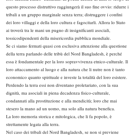
questo processo distruttivo raggiungerà il suo fine ovvio: ridurre i
tribali a un gruppo marginale senza terra; distruggere i confini
dei loro vil­laggi e della loro cultura e fagocitarli. Allora lo Stato
ai troverà tra le mani un pugno di insignificanti asociali,
tossicodipendenti della misericordia pubblica mondiale.
Se ci siamo fermati quasi con esclusiva attenzione alla questione
della terra parlando delle tribù del Nord Bangla­desh, è perché
essa è fondamentale per la loro sopravvivenza etnico-culturale. Il
loro attaccamento al luogo e alla na­tura che li nutre non è tanto
economi­co quanto spirituale e investe la totali­tà del loro esistere.
Perdendo la terra essi non diventano proletariato, con la sua
dignità, ma asociali in piena deca­denza fisico-culturale,
condannati alla prostituzione e alla mendicità; loro che mai
stesero la mano ad un uomo, ma solo alla natura benefica.
La loro memoria storica e mitologica, che li fa popolo, è
strettamente legata alla terra.
Nel caso dei tribali del Nord Bangla­desh, se non si previene