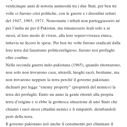
venticin­que anni di notoria animosità tra i due Stati, per ben tre
volte ci furono crisi politiche, con le guerre e i disordini settari
del 1947, 1965, 1971. Nono­stante i tribali non parteggiassero né
per l’india né per il Pakistan, ma ri­manessero leali solo a se
stessi, al loro modo di vivere, alla loro sopravviven­za etnica,
tuttavia ne fecero le spese. Per ben tre volte furono sradicati dalla
loro terra dal fanatismo politico­religioso, furono resi profughi
oltre confine.
Nella seconda guerra indo-pakistana (1965), quando ritornarono,
non solo non trovarono casa, utensili, luoghi sacri, bestiame, ma
non trovarono neppure la terra perché il governo pakistano
dichiarò per legge “enemy property” (proprietà del nemico) la
terra dei profughi. Entro un anno la gente ritornò alla propria
terra d’origi­ne e si ebbe la grottesca situazione di uno Stato che
chiamò i suoi stessi cit­tadini nemici e li rimpatriò, deruban­doli
però della terra.
Il governo pakistano usò anche il cen­simento per eliminare il