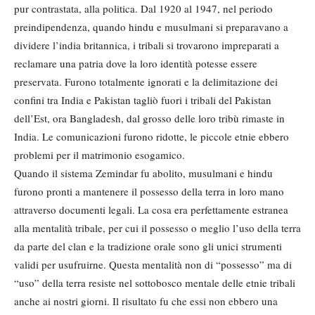
pur contrastata, alla politica. Dal 1920 al 1947, nel periodo
preindi­pendenza, quando hindu e musulmani si preparavano a
dividere l’india bri­tannica, i tribali si trovarono impreparati a
reclamare una patria dove la lo­ro identità potesse essere
preservata. Furono totalmente ignorati e la deli­mitazione dei
confini tra India e Paki­stan tagliò fuori i tribali del Pakistan
dell’Est, ora Bangladesh, dal grosso delle loro tribù rimaste in
India. Le comunicazioni furono ridotte, le piccole etnie ebbero
problemi per il matrimo­nio esogamico.
Quando il sistema Zemindar fu aboli­to, musulmani e hindu
furono pronti a mantenere il possesso della terra in lo­ro mano
attraverso documenti legali. La cosa era perfettamente estranea
al­la mentalità tribale, per cui il possesso o meglio l’uso della terra
da parte del clan e la tradizione orale sono gli unici strumenti
validi per usufruirne. Que­sta mentalità non di “possesso” ma di
“uso” della terra resiste nel sottobo­sco mentale delle etnie tribali
anche ai nostri giorni. Il risultato fu che essi non ebbero una