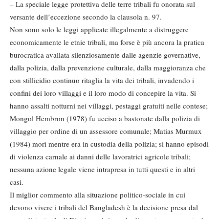
– La speciale legge protettiva delle ter­re tribali fu onorata sul
versante dell’eccezione secondo la clausola n. 97.
Non sono solo le leggi applicate ille­galmente a distruggere
economica­mente le etnie tribali, ma forse è più ancora la pratica
burocratica avallata silenziosamente dalle agenzie governative,
dalla polizia, dalla prevenzione culturale, dalla maggioranza che
con stillicidio continuo ritaglia la vita dei tribali, invadendo i
confini dei loro villaggi e il loro modo di concepire la vita. Si
hanno assalti notturni nei vil­laggi, pestaggi gratuiti nelle contese;
Mongol Hembron (1978) fu ucciso a bastonate dalla polizia di
villaggio per ordine di un assessore comunale; Matias Murmux
(1984) morì mentre era in custodia della polizia; si hanno episodi
di violenza carnale ai danni delle lavo­ratrici agricole tribali;
nessuna azione legale viene intrapresa in tutti questi e in altri
casi.
Il miglior commento alla situazione politico-sociale in cui
devono vivere i tribali del Bangladesh è la decisione presa dal