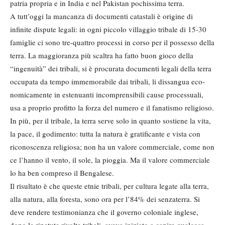
patria propria e in In­dia e nel Pakistan pochissima terra.
A tutt’oggi la mancanza di documenti catastali è origine di
infinite dispute le­gali: in ogni piccolo villaggio tribale di 15-30
famiglie ci sono tre-quattro pro­cessi in corso per il possesso della
ter­ra. La maggioranza più scaltra ha fat­to buon gioco della
“ingenuità” dei tribali, si è procurata documenti legali della terra
occupata da tempo imme­morabile dai tribali, li dissangua eco­
nomicamente in estenuanti incom­prensibili cause processuali,
usa a pro­prio profitto la forza del numero e il fanatismo religioso.
In più, per il tribale, la terra serve solo in quanto sostiene la vita,
la pace, il godimento: tutta la natura è gratifi­cante e vista con
riconoscenza religio­sa; non ha un valore commerciale, come non
ce l’hanno il vento, il sole, la pioggia. Ma il valore commerciale
lo ha ben compreso il Bengalese.
Il risultato è che queste etnie tribali, per cultura legate alla terra,
alla natu­ra, alla foresta, sono ora per l’84% dei senzaterra. Si
deve rendere testimo­nianza che il governo coloniale ingle­se,
dopo le ripetute rivolte tribali, ave­va iniziato a capire qualcosa