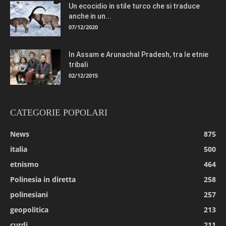
Un ecocidio in stile turco che si traduce
anche in un...
07/12/2020
In Assam e Arunachal Pradesh, tra le etnie
tribali
02/12/2015
CATEGORIE POPOLARI
News
875
italia
500
etnismo
464
Polinesia in diretta
258
polinesiani
257
geopolitica
213
curdi
211