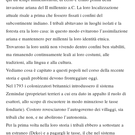
invasione ariana del II millennio a.C. La loro localizzazione
attuale risale a prima che fossero fissati i confini del
subcontinente indiano. I tribali abita­vano in luoghi isolati e la
foresta era la loro casa: in questo modo evitarono l’assimilazione
ariana e mantennero per millenni la loro identità etnica.
Trovarono la loro unità non vivendo dentro confini ben stabiliti,
ma rima­nendo continuamente leali ai loro co­stumi, alle
tradizioni, alla lingua e alla cultura.
Vediamo cosa è capitato a questi po­poli nel corso della recente
storia e quali problemi devono fronteggiare oggi.
Nel 1793 i colonizzatori britannici in­trodussero il sistema
Zemindar (pro­prietari terrieri a cui era dato in appal­to il ruolo di
esattori, allo scopo di ri­scuotere in modo minuzioso le tasse
fondiarie). Costoro rovesciarono l’au­togoverno dei villaggi, sia
tribali che non, e ne abolirono l’autonomia.
Per la prima volta nella loro storia i tribali ebbero a sottostare a
un estra­neo (Deko) e a pagargli le tasse, il che nel sistema