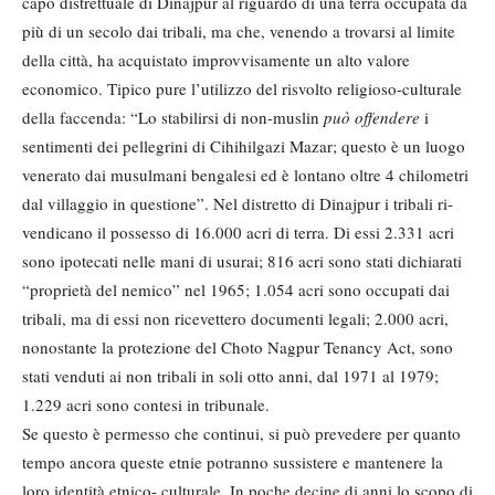
capo distrettuale di Dinajpur al riguardo di una terra occupata da
più di un secolo dai tribali, ma che, ve­nendo a trovarsi al limite
della città, ha acquistato improvvisamente un al­to valore
economico. Tipico pure l’utilizzo del risvolto religioso-culturale
della faccenda: “Lo stabilirsi di non-muslin
può offendere
i
sentimenti dei pellegrini di Cihihilgazi Mazar; questo è un luogo
venerato dai musul­mani bengalesi ed è lontano oltre 4 chilometri
dal villaggio in questione”. Nel distretto di Dinajpur i tribali ri­
vendicano il possesso di 16.000 acri di terra. Di essi 2.331 acri
sono ipotecati nelle mani di usurai; 816 acri sono sta­ti dichiarati
“proprietà del nemico” nel 1965; 1.054 acri sono occupati dai
tribali, ma di essi non ricevettero do­cumenti legali; 2.000 acri,
nonostante la protezione del Choto Nagpur Tenancy Act, sono
stati venduti ai non tribali in soli otto anni, dal 1971 al 1979;
1.229 acri sono contesi in tribu­nale.
Se questo è permesso che continui, si può prevedere per quanto
tempo an­cora queste etnie potranno sussistere e mantenere la
loro identità etnico- culturale. In poche decine di anni lo scopo di