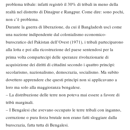
problema tri­bale: infatti registrò il 30% di tribali in meno della
realtà nel distretto di Dinajpur e Rangpur. Come dire: sono pochi,
non c’è problema.
Durante la guerra di liberazione, da cui il Bangladesh uscì come
una nazio­ne indipendente dal colonialismo economico-
burocratico del Pakistan dell’Ovest (1971), i tribali parteciparo­no
alla lotta e poi alla ricostruzione del paese sentendosi per la
prima volta compartecipi delle speranze rivoluzio­narie di
acquisizione dei diritti di citta­dini secondo i quattro princìpi:
secola­rismo, nazionalismo, democrazia, so­cialismo. Ma subito
dovettero appren­dere che questi princìpi non si applica­vano a
loro ma solo alla maggioranza bengalese.
– La distribuzione delle terre non pote­va mai essere a favore di
tribù margi­nali.
– I Bengalesi che avevano occupato le terre tribali con inganno,
corruzione o pura forza brutale non erano fatti sloggiare dalla
burocrazia, fatta tutta di Bengalesi.