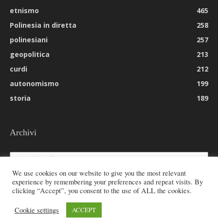
etnismo
465
Polinesia in diretta
258
polinesiani
257
geopolitica
213
curdi
212
autonomismo
199
storia
189
Archivi
Archivi
We use cookies on our website to give you the most relevant
experience by remembering your preferences and repeat visits. By
clicking “Accept”, you consent to the use of ALL the cookies.
© 2026 All rights reserved - Etnie -
Cookie settings
ACCEPT