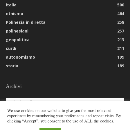
italia
500
etnismo
464
Polinesia in diretta
258
polinesiani
257
geopolitica
213
curdi
211
autonomismo
199
storia
189
Archivi
Archivi
We use cookies on our website to give you the most relevant
experience by remembering your preferences and repeat visits. By
clicking “Accept”, you consent to the use of ALL the cookies.