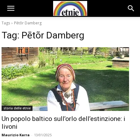
Tags
Pētõr Damberg
Tag:
Pētõr Damberg
storia delle etnie
Un popolo baltico sull’orlo dell’estinzione: i
livoni
Maurizio Karra
-
13/01/2025