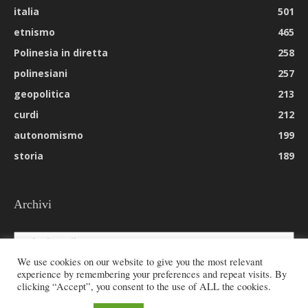
italia
501
etnismo
465
Polinesia in diretta
258
polinesiani
257
geopolitica
213
curdi
212
autonomismo
199
storia
189
Archivi
Archivi
We use cookies on our website to give you the most relevant
experience by remembering your preferences and repeat visits. By
clicking “Accept”, you consent to the use of ALL the cookies.