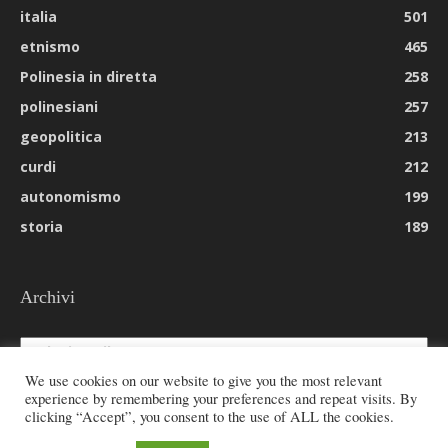
italia
501
etnismo
465
Polinesia in diretta
258
polinesiani
257
geopolitica
213
curdi
212
autonomismo
199
storia
189
Archivi
Archivi
We use cookies on our website to give you the most relevant
experience by remembering your preferences and repeat visits. By
clicking “Accept”, you consent to the use of ALL the cookies.