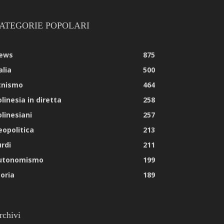
ATEGORIE POPOLARI
ews
875
alia
500
tnismo
464
linesia in diretta
258
olinesiani
257
eopolitica
213
urdi
211
utonomismo
199
toria
189
rchivi