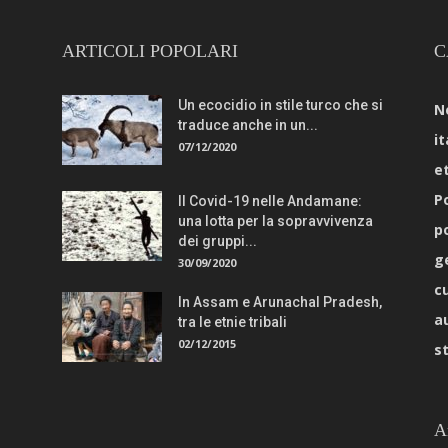
ARTICOLI POPOLARI
C
Un ecocidio in stile turco che si
N
traduce anche in un...
it
07/12/2020
e
Po
Il Covid-19 nelle Andamane:
una lotta per la sopravvivenza
p
dei gruppi...
g
30/09/2020
c
In Assam e Arunachal Pradesh,
a
tra le etnie tribali
02/12/2015
s
A