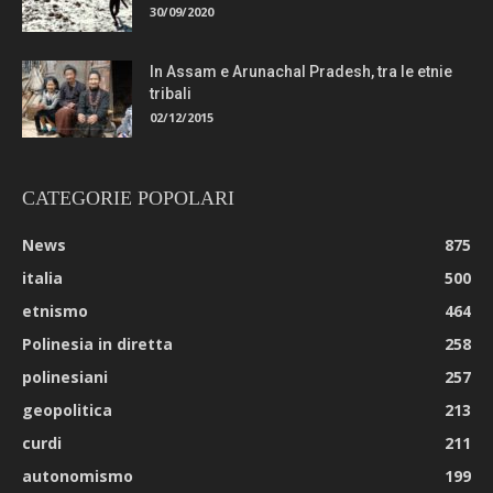
30/09/2020
In Assam e Arunachal Pradesh, tra le etnie
tribali
02/12/2015
CATEGORIE POPOLARI
News
875
italia
500
etnismo
464
Polinesia in diretta
258
polinesiani
257
geopolitica
213
curdi
211
autonomismo
199