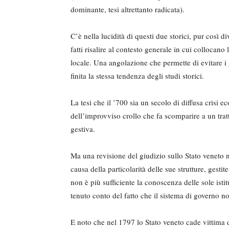
dominante, tesi altrettanto radicata).
C’è nella lucidità di questi due storici, pur così d
fatti risalire al contesto generale in cui collocano
locale. Una angolazione che permette di evitare i g
finita la stessa tendenza degli studi storici.
La tesi che il ’700 sia un secolo di diffusa cris
dell’improvviso crollo che fa scom­parire a un tratt
gestiva.
Ma una revisione del giudizio sullo Stato veneto 
causa della particolarità delle sue strutture, gestit
non è più sufficiente la cono­scenza delle sole ist
tenuto conto del fatto che il sistema di governo n
E noto che nel 1797 lo Stato veneto cade vittima d