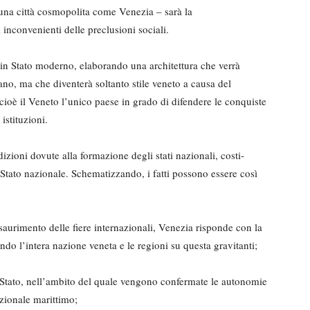
 una città co­smopolita come Venezia – sarà la
 inconvenienti delle preclusioni sociali.
in Stato moderno, elaborando una architettura che ver­rà
no, ma che diventerà soltanto stile veneto a cau­sa del
à cioè il Veneto l’unico paese in grado di difendere le conquiste
istituzio­ni.
dizioni dovute alla for­mazione degli stati nazionali, costi­
 Stato nazionale. Schematizzando, i fatti possono es­sere così
’esaurimento delle fiere internazionali, Venezia risponde con la
ando l’intera na­zione veneta e le regioni su questa gravitanti;
lo Stato, nell’ambito del quale vengono confermate le au­tonomie
zionale ma­rittimo;