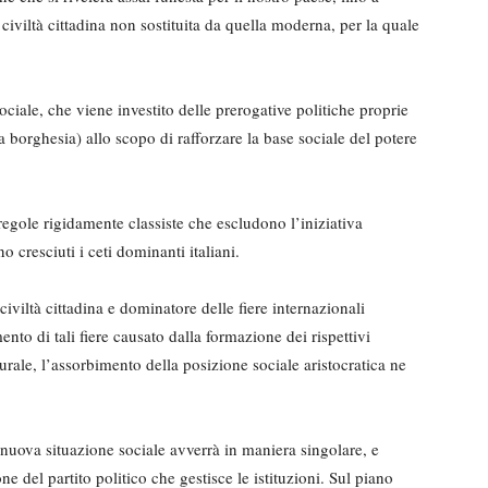
iviltà cittadina non sostituita da quella moderna, per la quale
sociale, che viene inve­stito delle prerogative politiche pro­prie
 la borghesia) allo scopo di rafforzare la base sociale del potere
 regole rigidamente classiste che escludono l’iniziativa
o cresciuti i ceti domi­nanti italiani.
iviltà cittadina e dominatore delle fiere internaziona­li
ento di tali fiere causato dalla formazione dei rispet­tivi
rale, l’assor­bimento della posizione sociale ari­stocratica ne
nuova situazione so­ciale avverrà in maniera singolare, e
 del partito poli­tico che gestisce le istituzioni. Sul piano