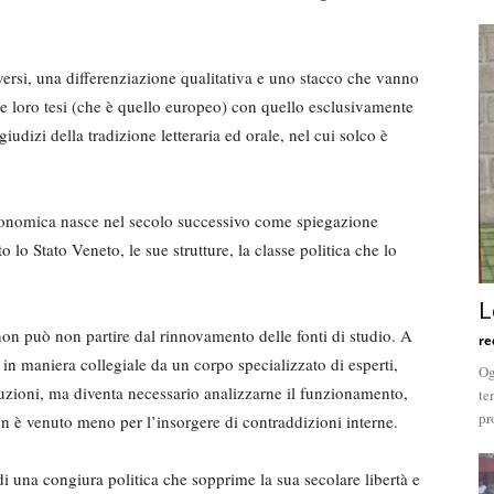
iversi, una differenziazio­ne qualitativa e uno stacco che van­no
 le loro tesi (che è quello europeo) con quello esclusi­vamente
iudizi della tradizione letteraria ed orale, nel cui solco è
i economica nasce nel secolo successivo come spiegazione
o lo Stato Veneto, le sue strutture, la classe politica che lo
L
non può non partire dal rinnovamento delle fonti di studio. A
re
e in maniera colle­giale da un corpo specializzato di esperti,
Og
ituzioni, ma di­venta necessario analizzarne il fun­zionamento,
te
pr
on è venuto meno per l’insorgere di con­traddizioni interne.
i una congiura politi­ca che sopprime la sua secolare libertà e