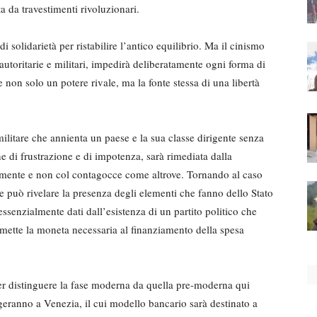
 da trave­stimenti rivoluzionari.
i solidarietà per ristabilire l’antico equilibrio. Ma il cinismo
utoritarie e militari, impedirà deliberatamente ogni forma di
re non solo un potere rivale, ma la fonte stessa di una libertà
ilitare che annien­ta un paese e la sua classe dirigente senza
e di frustra­zione e di impotenza, sarà rimediata dalla
tatamente e non col contagocce come altrove. Tornando al caso
e può rivelare la presenza degli ele­menti che fanno dello Stato
enzialmente dati dall’esi­stenza di un partito politico che
 emette la moneta neces­saria al finanziamento della spesa
er distinguere la fase moderna da quella pre-moderna qui
eranno a Venezia, il cui modello bancario sarà destinato a