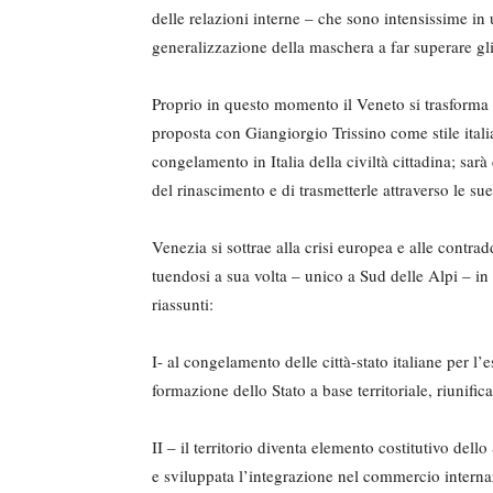
delle relazioni interne – che sono intensissime in
generalizzazione della maschera a far superare gli
Proprio in questo momento il Vene­to si trasforma 
proposta con Giangiorgio Trissino come stile italia
congelamento in Italia della civiltà cittadina; sar
del rinascimento e di tra­smetterle attraverso le sue 
Venezia si sottrae alla crisi europea e alle contrad
tuendosi a sua volta – unico a Sud delle Alpi – in
riassunti:
I- al congelamento delle città-stato italiane per l
formazione dello Stato a base territoriale, riunific
II – il territorio diventa elemento costitutivo del
e sviluppata l’integrazione nel commercio interna