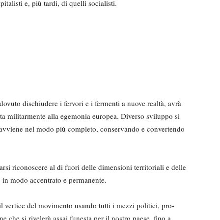
alisti e, più tardi, di quelli socialisti.
 dovuto dischiudere i fervori e i fermenti a nuove realtà, avrà
sta militarmen­te alla egemonia europea. Diverso sviluppo si
tà avviene nel modo più completo, conservan­do e convertendo
rsi riconoscere al di fuori delle dimensioni territoriali e delle
o in modo accen­trato e permanente.
vertice del movimen­to usando tutti i mezzi politici, pro­
 che si rivelerà assai funesta per il nostro paese, fino a