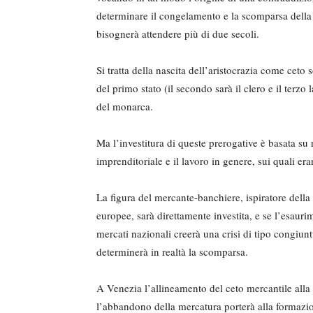
determinare il congelamento e la scomparsa della c
bisognerà attendere più di due secoli.
Si tratta della nascita dell’aristocra­zia come ceto 
del primo stato (il secondo sarà il clero e il terzo
del monarca.
Ma l’investitura di queste prerogati­ve è basata su
imprenditoriale e il lavoro in genere, sui quali eran
La figura del mercante-banchiere, ispiratore della c
europee, sarà direttamente investi­ta, e se l’esaurim
mercati nazionali creerà una crisi di tipo congiuntu
determinerà in realtà la scomparsa.
A Venezia l’allineamento del ceto mercantile alla 
l’abbandono della mercatura porte­rà alla formazione