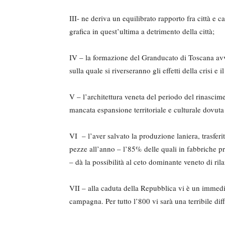
III- ne deriva un equilibrato rappor­to fra città
grafica in quest’ultima a detrimento della città;
IV – la formazione del Granducato di Toscana av
sulla quale si riverseranno gli effetti della crisi e i
V – l’architettura veneta del periodo del rinascimen
mancata espansione territoriale e culturale dovuta 
VI – l’aver salvato la produzione laniera, trasferi
pezze all’anno – l’85% delle quali in fabbriche pr
– dà la possibilità al ceto dominante veneto di ril
VII – alla caduta della Repubblica vi è un immedi
campagna. Per tutto l’800 vi sarà una terribile di