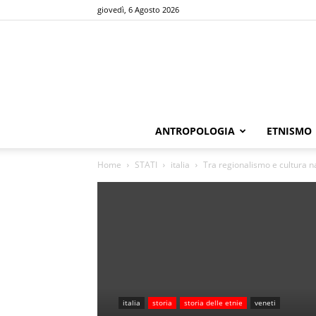
giovedì, 6 Agosto 2026
ANTROPOLOGIA
ETNISMO
Home
STATI
italia
Tra regionalismo e cultura n
italia
storia
storia delle etnie
veneti