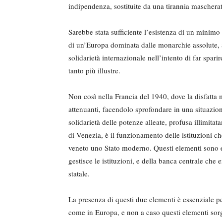
indipendenza, sostituite da una tirannia mascherata
Sarebbe stata sufficiente l’esistenza di un minimo d
di un’Europa dominata dal­le monarchie assolute, a
solidarietà interna­zionale nell’intento di far spari
tanto più illu­stre.
Non così nella Francia del 1940, dove la disfatta m
attenuanti, facendolo spro­fondare in una situazion
solidarietà delle potenze al­leate, profusa illimi
di Venezia, è il funzionamento delle istituzioni ch
veneto uno Stato moderno. Questi elementi sono ess
gestisce le istituzioni, e della banca centrale che
statale.
La presenza di questi due elementi è essenziale p
come in Europa, e non a caso questi elementi sorg