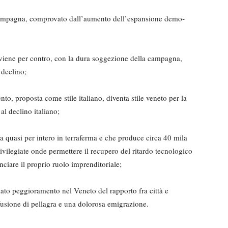
 e campagna, comprovato dall’aumento dell’espansione demo­
viene per contro, con la dura soggezione della campagna,
l declino;
to, proposta come sti­le italiano, diventa stile veneto per la
al declino italiano;
ta quasi per intero in terraferma e che produce circa 40 mila
ivilegiate onde permettere il recupero del ritardo tecnologico
anciare il proprio ruolo imprenditoriale;
ato peggioramento nel Veneto del rapporto fra città e
ffusione di pellagra e una dolorosa emigrazione.