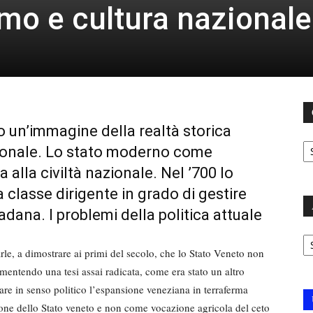
smo e cultura nazionale
no un’immagine della realtà storica
C
zionale. Lo stato moderno come
a alla civiltà nazionale. Nel ’700 lo
 classe dirigente in grado di gestire
adana. I problemi della politica attuale
Ar
Tarle, a dimostrare ai primi del secolo, che lo Stato Veneto non
mentendo una tesi assai radicata, come era stato un altro
tare in senso politico l’espansione veneziana in terraferma
ione dello Stato veneto e non come vocazione agricola del ceto