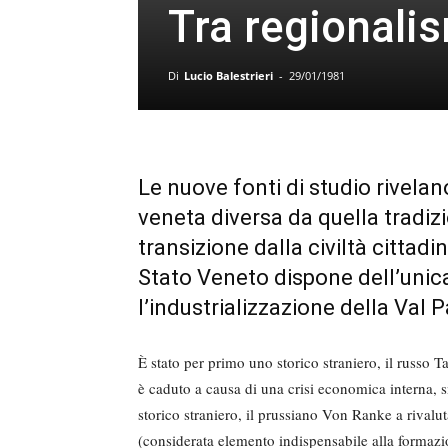
Tra regionali
Di
Lucio Balestrieri
-
29/01/1981
Le nuove fonti di studio rivela
veneta diversa da quella tradi
transizione dalla civiltà cittadin
Stato Veneto dispone dell’unica
l’industrializzazione della Val P
È stato per primo uno storico stra­niero, il russo 
è caduto a causa di una crisi economica interna, s
storico straniero, il prussia­no Von Ranke a rivalu
(considerata elemento indispensabile alla formaz