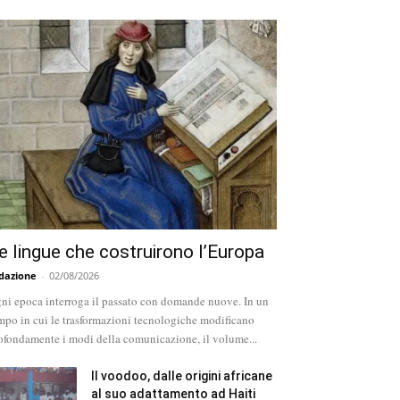
e lingue che costruirono l’Europa
dazione
-
02/08/2026
ni epoca interroga il passato con domande nuove. In un
mpo in cui le trasformazioni tecnologiche modificano
ofondamente i modi della comunicazione, il volume...
Il voodoo, dalle origini africane
al suo adattamento ad Haiti