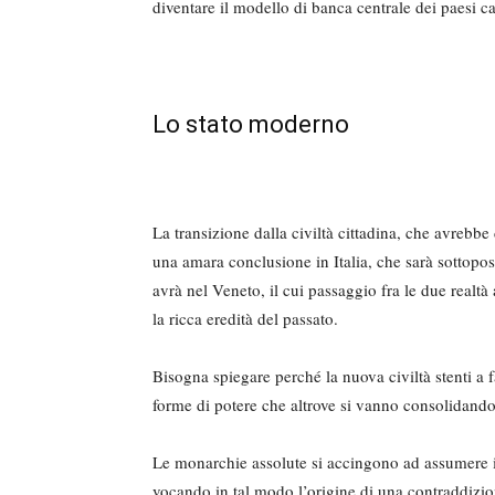
diventare il modello di banca centrale dei paesi capit
Lo stato moderno
La transizione dalla civiltà cittadi­na, che avrebbe
una amara conclusione in Ita­lia, che sarà sottopo
avrà nel Veneto, il cui passaggio fra le due real
la ricca eredità del passato.
Bisogna spiegare perché la nuova civiltà stenti a fa
forme di potere che altrove si vanno consolidand
Le monarchie assolute si accingono ad assumere il 
vocando in tal modo l’origine di una contraddizione