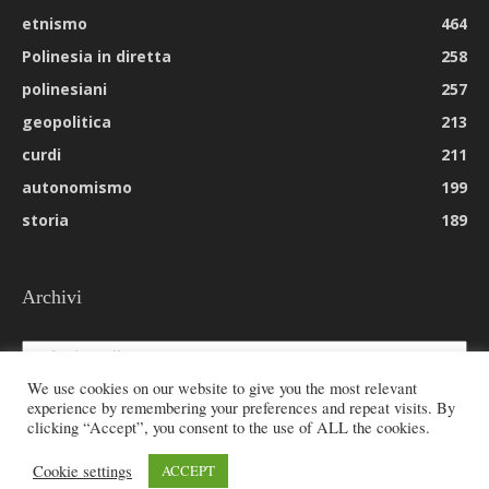
etnismo
464
Polinesia in diretta
258
polinesiani
257
geopolitica
213
curdi
211
autonomismo
199
storia
189
Archivi
Archivi
We use cookies on our website to give you the most relevant
experience by remembering your preferences and repeat visits. By
clicking “Accept”, you consent to the use of ALL the cookies.
© 2026 All rights reserved - Etnie -
Cookie settings
ACCEPT