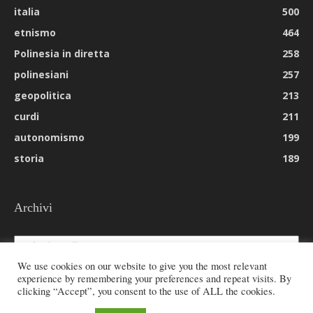
italia
500
etnismo
464
Polinesia in diretta
258
polinesiani
257
geopolitica
213
curdi
211
autonomismo
199
storia
189
Archivi
Archivi
We use cookies on our website to give you the most relevant
experience by remembering your preferences and repeat visits. By
clicking “Accept”, you consent to the use of ALL the cookies.