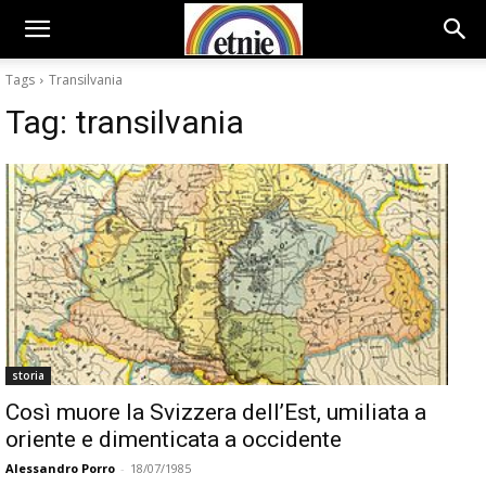
Tags
Transilvania
Tag:
transilvania
storia
Così muore la Svizzera dell’Est, umiliata a
oriente e dimenticata a occidente
Alessandro Porro
-
18/07/1985