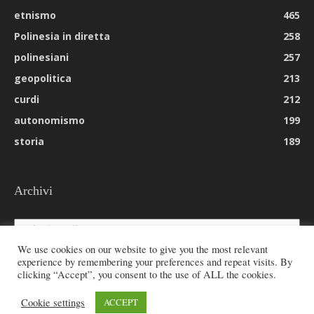
etnismo
465
Polinesia in diretta
258
polinesiani
257
geopolitica
213
curdi
212
autonomismo
199
storia
189
Archivi
Archivi
We use cookies on our website to give you the most relevant
experience by remembering your preferences and repeat visits. By
clicking “Accept”, you consent to the use of ALL the cookies.
© 2026 All rights reserved - Etnie -
Cookie settings
ACCEPT