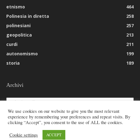
etnismo
464
Polinesia in diretta
258
polinesiani
257
geopolitica
213
curdi
211
autonomismo
199
storia
189
Archivi
Archivi
We use cookies on our website to give you the most relevant
experience by remembering your preferences and repeat visits. By
clicking “Accept”, you consent to the use of ALL the cookies.
© 2026 All rights reserved - Etnie -
Cookie settings
ACCEPT