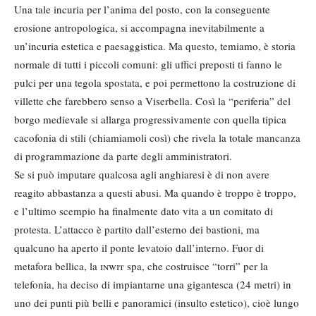
Una tale incuria per l’anima del posto, con la conseguente
erosione antropologica, si accompagna inevitabilmente a
un’incuria estetica e paesaggistica. Ma questo, temiamo, è storia
normale di tutti i piccoli comuni: gli uffici preposti ti fanno le
pulci per una tegola spostata, e poi permettono la costruzione di
villette che farebbero senso a Viserbella. Così la “periferia” del
borgo medievale si allarga progressivamente con quella tipica
cacofonia di stili (chiamiamoli così) che rivela la totale mancanza
di programmazione da parte degli amministratori.
Se si può imputare qualcosa agli anghiaresi è di non avere
reagito abbastanza a questi abusi. Ma quando è troppo è troppo,
e l’ultimo scempio ha finalmente dato vita a un comitato di
protesta. L’attacco è partito dall’esterno dei bastioni, ma
qualcuno ha aperto il ponte levatoio dall’interno. Fuor di
metafora bellica, la
inwit
spa, che costruisce “torri” per la
telefonia, ha deciso di impiantarne una gigantesca (24 metri) in
uno dei punti più belli e panoramici (insulto estetico), cioè lungo