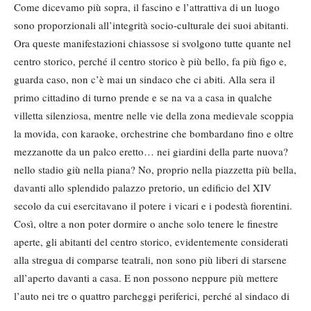
Come dicevamo più sopra, il fascino e l’attrattiva di un luogo
sono proporzionali all’integrità socio-culturale dei suoi abitanti.
Ora queste manifestazioni chiassose si svolgono tutte quante nel
centro storico, perché il centro storico è più bello, fa più figo e,
guarda caso, non c’è mai un sindaco che ci abiti. Alla sera il
primo cittadino di turno prende e se na va a casa in qualche
villetta silenziosa, mentre nelle vie della zona medievale scoppia
la movida, con karaoke, orchestrine che bombardano fino e oltre
mezzanotte da un palco eretto… nei giardini della parte nuova?
nello stadio giù nella piana? No, proprio nella piazzetta più bella,
davanti allo splendido palazzo pretorio, un edificio del XIV
secolo da cui esercitavano il potere i vicari e i podestà fiorentini.
Così, oltre a non poter dormire o anche solo tenere le finestre
aperte, gli abitanti del centro storico, evidentemente considerati
alla stregua di comparse teatrali, non sono più liberi di starsene
all’aperto davanti a casa. E non possono neppure più mettere
l’auto nei tre o quattro parcheggi periferici, perché al sindaco di