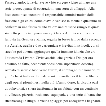
Passeggiando, tuttavia, avevo visto sorgere vicino al mare una
serie preoccupante di costruzioni, una sorta di villaggio. Alla
festa comunista incontrai il responsabile amministrativo della
frazione e gli chiesi come diavolo venisse in mente a qualcuno di
edificare in una fascia di alto valore naturalistico (lungo la quale,
sia detto per inciso, passavano già la via Aurelia vecchia e la
ferrovia tra Genova e Roma, seguite in breve tempo dalla seconda
via Aurelia, quella e due carreggiate e inevitabili svincoli, cui si
sarebbe poi dovuta aggiungere quella immane idiozia che era
l’autostrada Livorno-Civitavecchia: che grazie a Dio per ora
nessuno ha fatto, accontentandosi della superstrada deserta).
Armato di sacro e biodiverso furore, il compagno funzionario mi
giurò che si trattava di qualche microcasetta per il tempo libero
degli operai piombinesi, nulla più. L’anno dopo, la piccola oasi
dopolavoristica si era trasformata in un abitato con un centinaio
di villozze, pizzeria, residence, aquapark, e una serie di baracche
succhiasangue lungo la vicina spiaggia per accogliere i bagnanti.