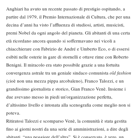
Anghiari ha avuto un recente passato di prestigio ospitando, a
partire dal 1979, il Premio Internazionale di Cultura, che per una
decina d’anni ha visto l’affluenza di studiosi, artisti, musicisti,
premi Nobel da ogni angolo del pianeta. Gli abitanti di una certa
età ricordano ancora quando si soffermavano nei vicoli a
chiacchierare con Fabrizio de André e Umberto Eco, o di essersi
esibiti nelle osterie in gare di stornelli e ottave rime con Roberto
Benigni. Il miracolo era stato possibile grazie a una fortuita
convergenza astrale tra un geniale sindaco comunista
old fashion
(cioè non una mezza pippa arcobaleno), Franco Talozzi, e un
grandissimo giornalista e storico, Gian Franco Venè. Insieme i
due avevano messo in piedi un’organizzazione perfetta,
d’altissimo livello e intonata alla scenografia come meglio non si
poteva.
Ritiratosi Talozzi e scomparso Venè, la comunità è stata gestita
fino ai giorni nostri da una serie di amministrazioni, a dire degli
abitanti, “una peggiore dell’altra”. Si è conservato, è vero, un