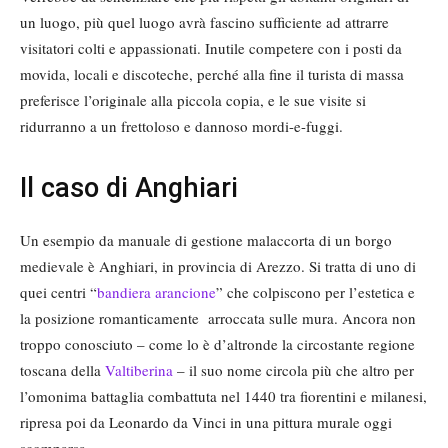
un luogo, più quel luogo avrà fascino sufficiente ad attrarre
visitatori colti e appassionati. Inutile competere con i posti da
movida, locali e discoteche, perché alla fine il turista di massa
preferisce l’originale alla piccola copia, e le sue visite si
ridurranno a un frettoloso e dannoso mordi-e-fuggi.
Il caso di Anghiari
Un esempio da manuale di gestione malaccorta di un borgo
medievale è Anghiari, in provincia di Arezzo. Si tratta di uno di
quei centri “
bandiera arancione
” che colpiscono per l’estetica e
la posizione romanticamente arroccata sulle mura. Ancora non
troppo conosciuto – come lo è d’altronde la circostante regione
toscana della
Valtiberina
– il suo nome circola più che altro per
l’omonima battaglia combattuta nel 1440 tra fiorentini e milanesi,
ripresa poi da Leonardo da Vinci in una pittura murale oggi
scomparsa.