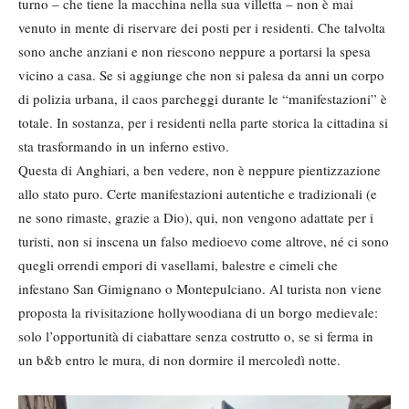
turno – che tiene la macchina nella sua villetta – non è mai
venuto in mente di riservare dei posti per i residenti. Che talvolta
sono anche anziani e non riescono neppure a portarsi la spesa
vicino a casa. Se si aggiunge che non si palesa da anni un corpo
di polizia urbana, il caos parcheggi durante le “manifestazioni” è
totale. In sostanza, per i residenti nella parte storica la cittadina si
sta trasformando in un inferno estivo.
Questa di Anghiari, a ben vedere, non è neppure pientizzazione
allo stato puro. Certe manifestazioni autentiche e tradizionali (e
ne sono rimaste, grazie a Dio), qui, non vengono adattate per i
turisti, non si inscena un falso medioevo come altrove, né ci sono
quegli orrendi empori di vasellami, balestre e cimeli che
infestano San Gimignano o Montepulciano. Al turista non viene
proposta la rivisitazione hollywoodiana di un borgo medievale:
solo l’opportunità di ciabattare senza costrutto o, se si ferma in
un b&b entro le mura, di non dormire il mercoledì notte.