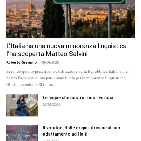
L’Italia ha una nuova minoranza linguistica:
l’ha scoperta Matteo Salvini
Roberto Gremmo
-
08/08/2026
Secondo quanto prescrive la Costituzione della Repubblica Italiana, nel
nostro Paese esiste una particolare tutela per le minoranze linguistiche.
Giusto e accettato. Si tratta...
Le lingue che costruirono l’Europa
02/08/2026
Il voodoo, dalle origini africane al suo
adattamento ad Haiti
31/07/2026