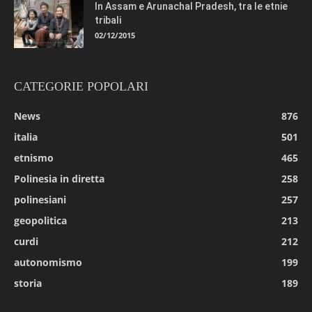
In Assam e Arunachal Pradesh, tra le etnie
tribali
02/12/2015
CATEGORIE POPOLARI
News
876
italia
501
etnismo
465
Polinesia in diretta
258
polinesiani
257
geopolitica
213
curdi
212
autonomismo
199
storia
189