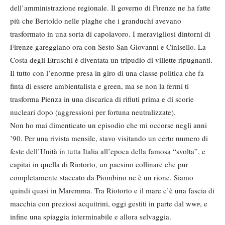
dell’amministrazione regionale. Il governo di Firenze ne ha fatte
più che Bertoldo nelle plaghe che i granduchi avevano
trasformato in una sorta di capolavoro. I meravigliosi dintorni di
Firenze gareggiano ora con Sesto San Giovanni e Cinisello. La
Costa degli Etruschi è diventata un tripudio di villette ripugnanti.
Il tutto con l’enorme presa in giro di una classe politica che fa
finta di essere ambientalista e green, ma se non la fermi ti
trasforma Pienza in una discarica di rifiuti prima e di scorie
nucleari dopo (aggressioni per fortuna neutralizzate).
Non ho mai dimenticato un episodio che mi occorse negli anni
’90. Per una rivista mensile, stavo visitando un certo numero di
feste dell’Unità in tutta Italia all’epoca della famosa “svolta”, e
capitai in quella di Riotorto, un paesino collinare che pur
completamente staccato da Piombino ne è un rione. Siamo
quindi quasi in Maremma. Tra Riotorto e il mare c’è una fascia di
macchia con preziosi acquitrini, oggi gestiti in parte dal
wwf
, e
infine una spiaggia interminabile e allora selvaggia.