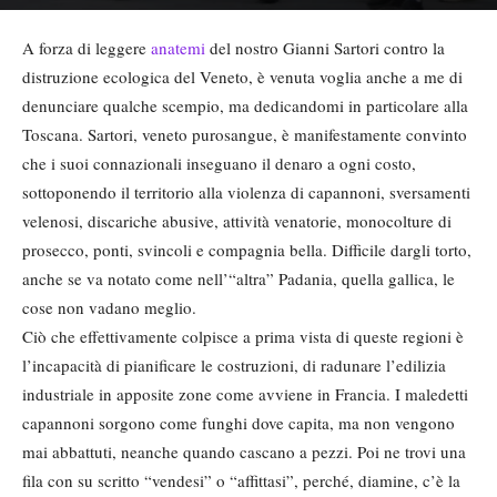
A forza di leggere
anatemi
del nostro Gianni Sartori contro la
distruzione ecologica del Veneto, è venuta voglia anche a me di
denunciare qualche scempio, ma dedicandomi in particolare alla
Toscana. Sartori, veneto purosangue, è manifestamente convinto
che i suoi connazionali inseguano il denaro a ogni costo,
sottoponendo il territorio alla violenza di capannoni, sversamenti
velenosi, discariche abusive, attività venatorie, monocolture di
prosecco, ponti, svincoli e compagnia bella. Difficile dargli torto,
anche se va notato come nell’“altra” Padania, quella gallica, le
cose non vadano meglio.
Ciò che effettivamente colpisce a prima vista di queste regioni è
l’incapacità di pianificare le costruzioni, di radunare l’edilizia
industriale in apposite zone come avviene in Francia. I maledetti
capannoni sorgono come funghi dove capita, ma non vengono
mai abbattuti, neanche quando cascano a pezzi. Poi ne trovi una
fila con su scritto “vendesi” o “affittasi”, perché, diamine, c’è la