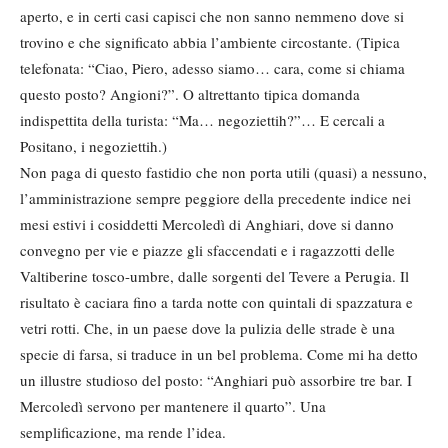
aperto, e in certi casi capisci che non sanno nemmeno dove si
trovino e che significato abbia l’ambiente circostante. (Tipica
telefonata: “Ciao, Piero, adesso siamo… cara, come si chiama
questo posto? Angioni?”. O altrettanto tipica domanda
indispettita della turista: “Ma… negoziettih?”… E cercali a
Positano, i negoziettih.)
Non paga di questo fastidio che non porta utili (quasi) a nessuno,
l’amministrazione sempre peggiore della precedente indice nei
mesi estivi i cosiddetti Mercoledì di Anghiari, dove si danno
convegno per vie e piazze gli sfaccendati e i ragazzotti delle
Valtiberine tosco-umbre, dalle sorgenti del Tevere a Perugia. Il
risultato è caciara fino a tarda notte con quintali di spazzatura e
vetri rotti. Che, in un paese dove la pulizia delle strade è una
specie di farsa, si traduce in un bel problema. Come mi ha detto
un illustre studioso del posto: “Anghiari può assorbire tre bar. I
Mercoledì servono per mantenere il quarto”. Una
semplificazione, ma rende l’idea.