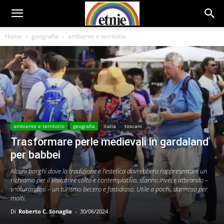
Home
geografia
ambiente e territorio
ambiente e territorio
geografia
italia
toscani
Trasformare perle medievali in gardaland
per babbei
Alcuni borghi dove la tradizione e l’estetica dovrebbero rappresentare un
richiamo per il visitatore colto e contemplativo, stanno invece attirando –
snaturandosi – un turismo becero e fastidioso. Utile a pochi, dannoso per
molti.
Di
Roberto C. Sonaglia
-
30/06/2024