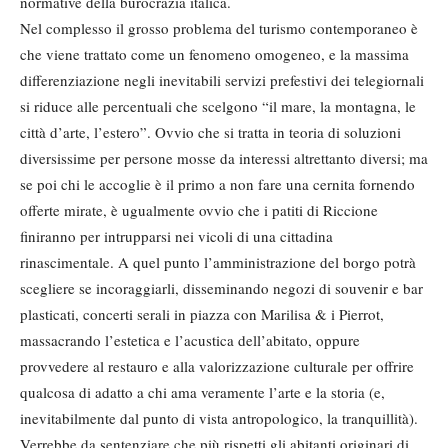
normative della burocrazia italica.
Nel complesso il grosso problema del turismo contemporaneo è
che viene trattato come un fenomeno omogeneo, e la massima
differenziazione negli inevitabili servizi prefestivi dei telegiornali
si riduce alle percentuali che scelgono “il mare, la montagna, le
città d’arte, l’estero”. Ovvio che si tratta in teoria di soluzioni
diversissime per persone mosse da interessi altrettanto diversi; ma
se poi chi le accoglie è il primo a non fare una cernita fornendo
offerte mirate, è ugualmente ovvio che i patiti di Riccione
finiranno per intrupparsi nei vicoli di una cittadina
rinascimentale. A quel punto l’amministrazione del borgo potrà
scegliere se incoraggiarli, disseminando negozi di souvenir e bar
plasticati, concerti serali in piazza con Marilisa & i Pierrot,
massacrando l’estetica e l’acustica dell’abitato, oppure
provvedere al restauro e alla valorizzazione culturale per offrire
qualcosa di adatto a chi ama veramente l’arte e la storia (e,
inevitabilmente dal punto di vista antropologico, la tranquillità).
Verrebbe da sentenziare che più rispetti gli abitanti originari di