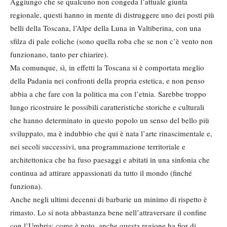
Aggiungo che se qualcuno non congeda l’attuale giunta
regionale, questi hanno in mente di distruggere uno dei posti più
belli della Toscana, l’Alpe della Luna in Valtiberina, con una
sfilza di pale eoliche (sono quella roba che se non c’è vento non
funzionano, tanto per chiarire).
Ma comunque, sì, in effetti la Toscana si è comportata meglio
della Padania nei confronti della propria estetica, e non penso
abbia a che fare con la politica ma con l’etnia. Sarebbe troppo
lungo ricostruire le possibili caratteristiche storiche e culturali
che hanno determinato in questo popolo un senso del bello più
sviluppato, ma è indubbio che qui è nata l’arte rinascimentale e,
nei secoli successivi, una programmazione territoriale e
architettonica che ha fuso paesaggi e abitati in una sinfonia che
continua ad attirare appassionati da tutto il mondo (finché
funziona).
Anche negli ultimi decenni di barbarie un minimo di rispetto è
rimasto. Lo si nota abbastanza bene nell’attraversare il confine
con l’Umbria: come è noto, anche questa regione ha fior di