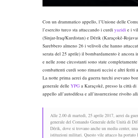
Con un drammatico appello, l’Unione delle Comu
l’esercito turco sta attaccando i curdi
yazidi
e i vi
(Sinjar-Iraq/Kurdistan) e Dêrik (Karaçokê-Rojava
Sarebbero almeno 26 i velivoli che hanno attaccat
serata del 25 aprile) il bombardamento è ancora i
e nelle zone circostanti sono state completamente i
combattenti curdi sono rimasti uccisi e altri feriti 
La notte prima aerei da guerra turchi avevano b
generale delle
YPG
a Karaçokê, presso la città d
appello all’autodifesa e all’insurrezione rivolto a
Alle 2.00 di martedì, 25 aprile 2017, aerei da guer
generale del Comando Generale delle Unità di Dif
Dêrik, dove si trovano anche un media center, una 
istituzioni militari. Questo vile attacco ha portato