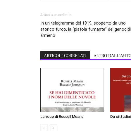
Articolo precedente
In un telegramma del 1919, scoperto da uno
storico turco, la “pistola fumante” del genocid
armeno
ARTICOLI CORRELATI
ALTRO DALL'AUT
La voce di Russell Means
Da cittadin