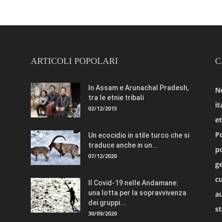
ARTICOLI POPOLARI
C
In Assam e Arunachal Pradesh,
N
tra le etnie tribali
it
02/12/2015
e
Po
Un ecocidio in stile turco che si
traduce anche in un...
po
07/12/2020
ge
cu
Il Covid-19 nelle Andamane:
una lotta per la sopravvivenza
a
dei gruppi...
st
30/09/2020