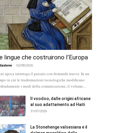
e lingue che costruirono l’Europa
dazione
-
02/08/2026
ni epoca interroga il passato con domande nuove. In un
mpo in cui le trasformazioni tecnologiche modificano
ofondamente i modi della comunicazione, il volume...
Il voodoo, dalle origini africane
al suo adattamento ad Haiti
31/07/2026
La Stonehenge valsesiana e il
dolmen megalitico della