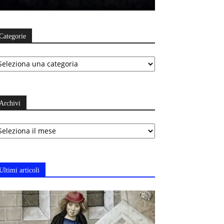
Categorie
ategorie
Archivi
chivi
Ultimi articoli