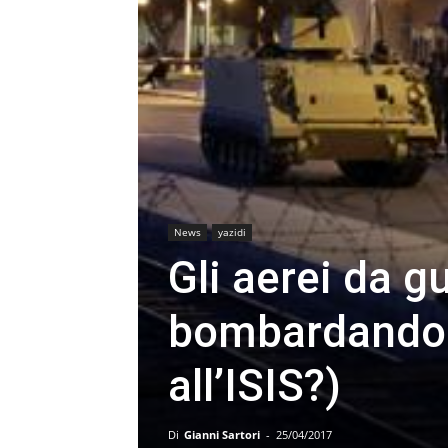
News
yazidi
Gli aerei da g
bombardando g
all’ISIS?)
Di
Gianni Sartori
-
25/04/2017