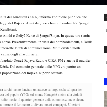
nità del Kurdistan (KNK) informa l’opinione pubblica che
llaggi del Rojava. Aerei da guerra hanno bombardato Şengal
C
.
/Kurdistan)
o Amûd e Geliyê Kersê di Şengal/Sinjar. In queste ore (tarda
n corso. Preventivamente, in vista dei bombardamenti, a Dêrik
nterrotte le reti di comunicazione. Molti civili e molti
a causa degli attacchi aerei.
Ar
ombardato Dengê Rojava Radio e ÇIRA-FM e anche il quartier
i Dêrik. Dal comando generale delle YPG era partito un
lla popolazione del Rojava. Riporto testuale:
ra turchi hanno lanciato un attacco su larga scala sul quartier
esa del popolo (YPG) sul monte Karaçokê vicino alla città di
radio locale, il quartier generale della comunicazione e alcune
 la morte e il ferimento di diversi nostri compagni. Ulteriori