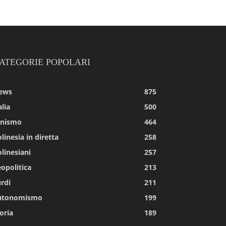
ATEGORIE POPOLARI
ews
875
alia
500
tnismo
464
linesia in diretta
258
linesiani
257
opolitica
213
rdi
211
utonomismo
199
oria
189