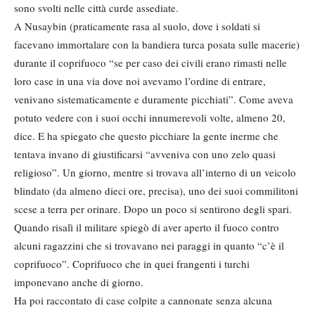
sono svolti nelle città curde assediate.
A Nusaybin (praticamente rasa al suolo, dove i soldati si
facevano immortalare con la bandiera turca posata sulle macerie)
durante il coprifuoco “se per caso dei civili erano rimasti nelle
loro case in una via dove noi avevamo l’ordine di entrare,
venivano sistematicamente e duramente picchiati”. Come aveva
potuto vedere con i suoi occhi innumerevoli volte, almeno 20,
dice. E ha spiegato che questo picchiare la gente inerme che
tentava invano di giustificarsi “avveniva con uno zelo quasi
religioso”. Un giorno, mentre si trovava all’interno di un veicolo
blindato (da almeno dieci ore, precisa), uno dei suoi commilitoni
scese a terra per orinare. Dopo un poco si sentirono degli spari.
Quando risalì il militare spiegò di aver aperto il fuoco contro
alcuni ragazzini che si trovavano nei paraggi in quanto “c’è il
coprifuoco”. Coprifuoco che in quei frangenti i turchi
imponevano anche di giorno.
Ha poi raccontato di case colpite a cannonate senza alcuna