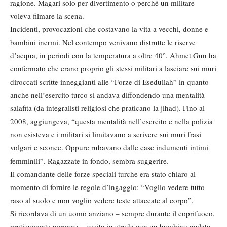
ragione. Magari solo per divertimento o perché un militare
voleva filmare la scena.
Incidenti, provocazioni che costavano la vita a vecchi, donne e
bambini inermi. Nel contempo venivano distrutte le riserve
d’acqua, in periodi con la temperatura a oltre 40°. Ahmet Gun ha
confermato che erano proprio gli stessi militari a lasciare sui muri
diroccati scritte inneggianti alle “Forze di Esedullah” in quanto
anche nell’esercito turco si andava diffondendo una mentalità
salafita (da integralisti religiosi che praticano la jihad). Fino al
2008, aggiungeva, “questa mentalità nell’esercito e nella polizia
non esisteva e i militari si limitavano a scrivere sui muri frasi
volgari e sconce. Oppure rubavano dalle case indumenti intimi
femminili”. Ragazzate in fondo, sembra suggerire.
Il comandante delle forze speciali turche era stato chiaro al
momento di fornire le regole d’ingaggio: “Voglio vedere tutto
raso al suolo e non voglio vedere teste attaccate al corpo”.
Si ricordava di un uomo anziano – sempre durante il coprifuoco,
praticamente perenne – uscito in strada con un bambino malato