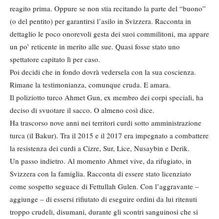
reagito prima. Oppure se non stia recitando la parte del “buono”
(o del pentito) per garantirsi l’asilo in Svizzera. Racconta in
dettaglio le poco onorevoli gesta dei suoi commilitoni, ma appare
un po’ reticente in merito alle sue. Quasi fosse stato uno
spettatore capitato lì per caso.
Poi decidi che in fondo dovrà vedersela con la sua coscienza.
Rimane la testimonianza, comunque cruda. E amara.
Il poliziotto turco Ahmet Gun, ex membro dei corpi speciali, ha
deciso di svuotare il sacco. O almeno così dice.
Ha trascorso nove anni nei territori curdi sotto amministrazione
turca (il Bakur). Tra il 2015 e il 2017 era impegnato a combattere
la resistenza dei curdi a Cizre, Sur, Lice, Nusaybin e Derik.
Un passo indietro. Al momento Ahmet vive, da rifugiato, in
Svizzera con la famiglia. Racconta di essere stato licenziato
come sospetto seguace di Fettullah Gulen. Con l’aggravante –
aggiunge – di essersi rifiutato di eseguire ordini da lui ritenuti
troppo crudeli, disumani, durante gli scontri sanguinosi che si