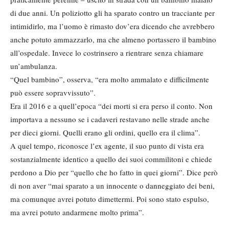
di due anni. Un poliziotto gli ha sparato contro un tracciante per
intimidirlo, ma l’uomo è rimasto dov’era dicendo che avrebbero
anche potuto ammazzarlo, ma che almeno portassero il bambino
all’ospedale. Invece lo costrinsero a rientrare senza chiamare
un’ambulanza.
“Quel bambino”, osserva, “era molto ammalato e difficilmente
può essere sopravvissuto”.
Era il 2016 e a quell’epoca “dei morti si era perso il conto. Non
importava a nessuno se i cadaveri restavano nelle strade anche
per dieci giorni. Quelli erano gli ordini, quello era il clima”.
A quel tempo, riconosce l’ex agente, il suo punto di vista era
sostanzialmente identico a quello dei suoi commilitoni e chiede
perdono a Dio per “quello che ho fatto in quei giorni”. Dice però
di non aver “mai sparato a un innocente o danneggiato dei beni,
ma comunque avrei potuto dimettermi. Poi sono stato espulso,
ma avrei potuto andarmene molto prima”.