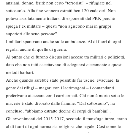
anziani, donne, feriti: non certo “terroristi” – rifugiate nel
sottosuolo. Alla fine vennero estratti ben 120 cadaveri. Non
poteva assolutamente trattarsi di esponenti del PKK perché –
spiega l’ex militare – questi “non agiscono mai in gruppi
superiori alle sette persone”.
I militari sparavano anche sulle ambulanze. Al di fuori di ogni
regola, anche di quelle di guerra.
Al punto che ci furono discussioni accese tra militari e poliziotti,
dato che non tutti accettavano di adeguarsi ciecamente a questi
metodi barbari.
Anche quando sarebbe stato possibile far uscire, evacuare, la
gente dai rifugi – magari con i lacrimogeni – i comandanti
preferivano attaccare con i carri armati. Chi non è morto sotto le
macerie è stato divorato dalle fiamme. “Dal sottosuolo”, ha
concluso, “abbiamo estratto decine di corpi di bambini”.
Gli avvenimenti del 2015-2017, secondo il transfuga turco, erano
al di fuori di ogni norma sia religiosa che legale. Così come le