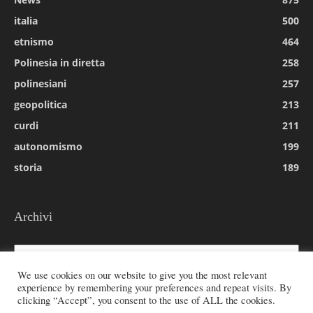
italia
500
etnismo
464
Polinesia in diretta
258
polinesiani
257
geopolitica
213
curdi
211
autonomismo
199
storia
189
Archivi
Archivi
We use cookies on our website to give you the most relevant
experience by remembering your preferences and repeat visits. By
clicking “Accept”, you consent to the use of ALL the cookies.