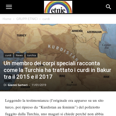
Home
GRUPPI ETNICI
curdi
curdi
News
turchia
Un membro dei corpi speciali racconta
come la Turchia ha trattato i curdi in Bakur
tra il 2015 e il 2017
Di
Gianni Sartori
-
11/01/2019
Leggendo la testimonianza (l’originale era apparso su un sito
turco, poi ripreso da “Kurdistan au feminin”) del poliziotto
fuggito dalla Turchia, uno magari si chiede perché non abbia