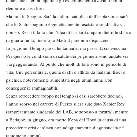
delle celle si erano aperte e gli ex combattenti avevano potuto
rientrare a casa loro.
Ma non in Spagna. Sarà la cultura cattolica dell’espiazione, sarà
che lo Stato spagnolo è geneticamente fascista e vendicativo…
non so. Resta il fatto che l’idea di lasciarli crepare dietro le sbarre
(a guerra finita, ricordo) a Madrid pare non dispiacere.
In prigione il tempo passa lentamente, ma passa. E si invecchia.
Per questo le condizioni di salute dei prigionieri sono andate via
via peggiorando. Al punto che molti di loro sono in pericolo di
vita. Una percentuale, quella di chi è afflitto da malanni fisici o
psichici, notevolmente aumentata negli ultimi anni. Con
conseguenze immaginabili.
Senza retrocedere troppo nel tempo (i casi sarebbero decine),
l’anno scorso nel carcere di Puerto si era suicidato Xabier Rey
(rappresentante sindacale del LAB, sottoposto a tortura), mentre
a Badajoz, in giugno, era morto Kepa del Hoyo (a causa di una
precedente crisi cardiaca non adeguatamente diagnosticata né
tantomeno curata).