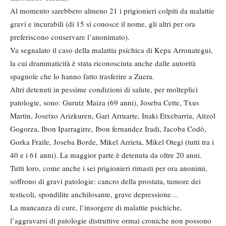
Al momento sarebbero almeno 21 i prigionieri colpiti da malattie
gravi e incurabili (di 15 si conosce il nome, gli altri per ora
preferiscono conservare l’anonimato).
Va segnalato il caso della malattia psichica di Kepa Arronategui,
la cui drammaticità è stata riconosciuta anche dalle autorità
spagnole che lo hanno fatto trasferire a Zuera.
Altri detenuti in pessime condizioni di salute, per molteplici
patologie, sono: Gurutz Maiza (69 anni), Joseba Cette, Txus
Martin, Josetxo Arizkuren, Gari Arruarte, Inaki Etxebarria, Aitzol
Gogorza, Ibon Iparragirre, Ibon fernandez Iradi, Jacoba Codò,
Gorka Fraile, Joseba Borde, Mikel Arrieta, Mikel Otegi (tutti tra i
40 e i 61 anni). La maggior parte è detenuta da oltre 20 anni.
Tutti loro, come anche i sei prigionieri rimasti per ora anonimi,
soffrono di gravi patologie: cancro della prostata, tumore dei
testicoli, spondilite anchilosante, grave depressione…
La mancanza di cure, l’insorgere di malattie psichiche,
l’aggravarsi di patologie distruttive ormai croniche non possono