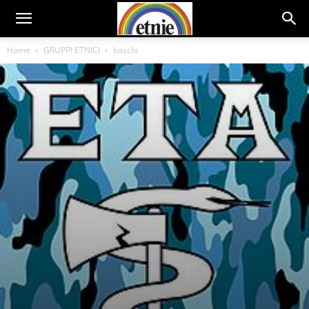
Home
GRUPPI ETNICI
baschi