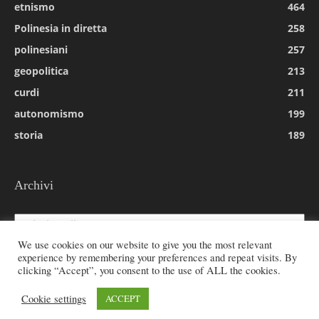
etnismo
464
Polinesia in diretta
258
polinesiani
257
geopolitica
213
curdi
211
autonomismo
199
storia
189
Archivi
Archivi
We use cookies on our website to give you the most relevant
experience by remembering your preferences and repeat visits. By
clicking “Accept”, you consent to the use of ALL the cookies.
© 2026 All rights reserved - Etnie -
Cookie settings
ACCEPT
Email:
redazione@rivistaetnie.com