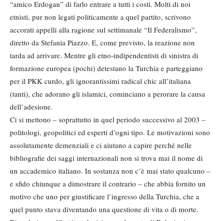
“amico Erdogan” di farlo entrare a tutti i costi. Molti di noi
etnisti, pur non legati politicamente a quel partito, scrivono
accorati appelli alla ragione sul settimanale “Il Federalismo”,
diretto da Stefania Piazzo. E, come previsto, la reazione non
tarda ad arrivare. Mentre gli etno-indipendentisti di sinistra di
formazione europea (pochi) detestano la Turchia e parteggiano
per il PKK curdo, gli ignorantissimi radical chic all’italiana
(tanti), che adorano gli islamici, cominciano a perorare la causa
dell’adesione.
Ci si mettono – soprattutto in quel periodo successivo al 2003 –
politologi, geopolitici ed esperti d’ogni tipo. Le motivazioni sono
assolutamente demenziali e ci aiutano a capire perché nelle
bibliografie dei saggi internazionali non si trova mai il nome di
un accademico italiano. In sostanza non c’è mai stato qualcuno –
e sfido chiunque a dimostrare il contrario – che abbia fornito un
motivo che uno per giustificare l’ingresso della Turchia, che a
quel punto stava diventando una questione di vita o di morte.