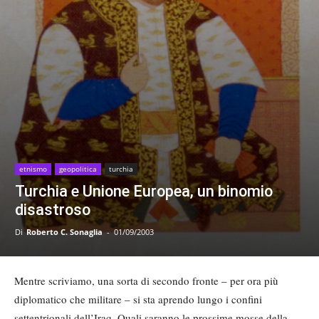
etnismo
geopolitica
turchia
Turchia e Unione Europea, un binomio
disastroso
Di
Roberto C. Sonaglia
-
01/09/2003
Mentre scriviamo, una sorta di secondo fronte – per ora più
diplomatico che militare – si sta aprendo lungo i confini
settentrionali dell’Iraq. Quali saranno le prossime mosse della