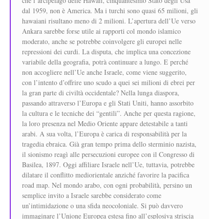
che l’arcipelago delle Hawaii, cinquantesimo Stato degli Usa
dal 1959, non è America. Ma i turchi sono quasi 65 milioni, gli
hawaiani risultano meno di 2 milioni. L’apertura dell’Ue verso
Ankara sarebbe forse utile ai rapporti col mondo islamico
moderato, anche se potrebbe coinvolgere gli europei nelle
repressioni dei curdi. La disputa, che implica una concezione
variabile della geografia, potrà continuare a lungo. E perché
non accogliere nell’Ue anche Israele, come viene suggerito,
con l’intento d’offrire uno scudo a quei sei milioni di ebrei per
la gran parte di civiltà occidentale? Nella lunga diaspora,
passando attraverso l’Europa e gli Stati Uniti, hanno assorbito
la cultura e le tecniche dei “gentili”. Anche per questa ragione,
la loro presenza nel Medio Oriente appare detestabile a tanti
arabi. A sua volta, l’Europa è carica di responsabilità per la
tragedia ebraica. Già gran tempo prima dello sterminio nazista,
il sionismo reagì alle persecuzioni europee con il Congresso di
Basilea, 1897. Oggi affiliare Israele nell’Ue, tuttavia, potrebbe
dilatare il conflitto mediorientale anziché favorire la pacifica
road map. Nel mondo arabo, con ogni probabilità, persino un
semplice invito a Israele sarebbe considerato come
un’intimidazione o una sfida neocoloniale. Si può davvero
immaginare l’Unione Europea estesa fino all’esplosiva striscia