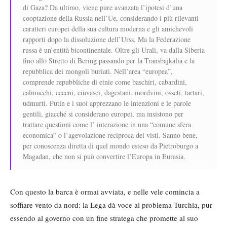
di Gaza? Da ultimo, viene pure avanzata l’ipotesi d’una
cooptazione della Russia nell’Ue, considerando i più rilevanti
caratteri europei della sua cultura moderna e gli amichevoli
rapporti dopo la dissoluzione dell’Urss. Ma la Federazione
russa è un’entità bicontinentale. Oltre gli Urali, va dalla Siberia
fino allo Stretto di Bering passando per la Transbajkalia e la
repubblica dei mongoli buriati. Nell’area “europea”,
comprende repubbliche di etnie come baschiri, cabardini,
calmucchi, ceceni, ciuvasci, dagestani, mordvini, osseti, tartari,
udmurti. Putin e i suoi apprezzano le intenzioni e le parole
gentili, giacché si considerano europei, ma insistono per
trattare questioni come l’ interazione in una “comune sfera
economica” o l’agevolazione reciproca dei visti. Sanno bene,
per conoscenza diretta di quel mondo esteso da Pietroburgo a
Magadan, che non si può convertire l’Europa in Eurasia.
Con questo la barca è ormai avviata, e nelle vele comincia a
soffiare vento da nord: la Lega dà voce al problema Turchia, pur
essendo al governo con un fine stratega che promette al suo