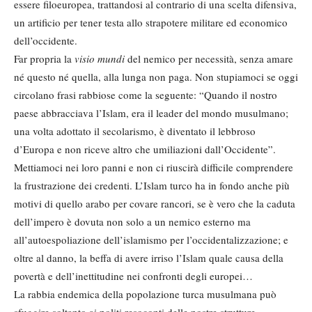
essere filoeuropea, trattandosi al contrario di una scelta difensiva,
un artificio per tener testa allo strapotere militare ed economico
dell’occidente.
Far propria la
visio mundi
del nemico per necessità, senza amare
né questo né quella, alla lunga non paga. Non stupiamoci se oggi
circolano frasi rabbiose come la seguente: “Quando il nostro
paese abbracciava l’Islam, era il leader del mondo musulmano;
una volta adottato il secolarismo, è diventato il lebbroso
d’Europa e non riceve altro che umiliazioni dall’Occidente”.
Mettiamoci nei loro panni e non ci riuscirà difficile comprendere
la frustrazione dei credenti. L’Islam turco ha in fondo anche più
motivi di quello arabo per covare rancori, se è vero che la caduta
dell’impero è dovuta non solo a un nemico esterno ma
all’autoespoliazione dell’islamismo per l’occidentalizzazione; e
oltre al danno, la beffa di avere irriso l’Islam quale causa della
povertà e dell’inettitudine nei confronti degli europei…
La rabbia endemica della popolazione turca musulmana può
sfuggire soltanto ai politi resoconti delle nostre strutture