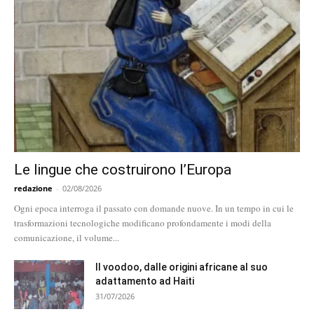
Le lingue che costruirono l’Europa
redazione
-
02/08/2026
Ogni epoca interroga il passato con domande nuove. In un tempo in cui le
trasformazioni tecnologiche modificano profondamente i modi della
comunicazione, il volume...
Il voodoo, dalle origini africane al suo
adattamento ad Haiti
31/07/2026