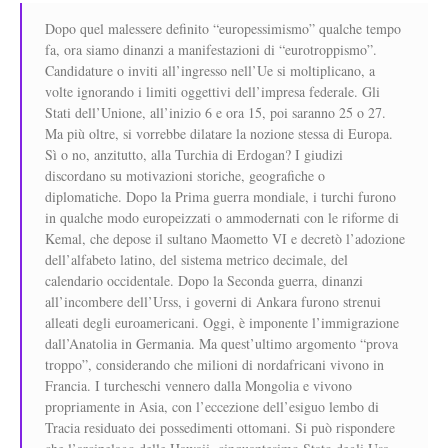
Dopo quel malessere definito “europessimismo” qualche tempo
fa, ora siamo dinanzi a manifestazioni di “eurotroppismo”.
Candidature o inviti all’ingresso nell’Ue si moltiplicano, a
volte ignorando i limiti oggettivi dell’impresa federale. Gli
Stati dell’Unione, all’inizio 6 e ora 15, poi saranno 25 o 27.
Ma più oltre, si vorrebbe dilatare la nozione stessa di Europa.
Sì o no, anzitutto, alla Turchia di Erdogan? I giudizi
discordano su motivazioni storiche, geografiche o
diplomatiche. Dopo la Prima guerra mondiale, i turchi furono
in qualche modo europeizzati o ammodernati con le riforme di
Kemal, che depose il sultano Maometto VI e decretò l’adozione
dell’alfabeto latino, del sistema metrico decimale, del
calendario occidentale. Dopo la Seconda guerra, dinanzi
all’incombere dell’Urss, i governi di Ankara furono strenui
alleati degli euroamericani. Oggi, è imponente l’immigrazione
dall’Anatolia in Germania. Ma quest’ultimo argomento “prova
troppo”, considerando che milioni di nordafricani vivono in
Francia. I turcheschi vennero dalla Mongolia e vivono
propriamente in Asia, con l’eccezione dell’esiguo lembo di
Tracia residuato dei possedimenti ottomani. Si può rispondere