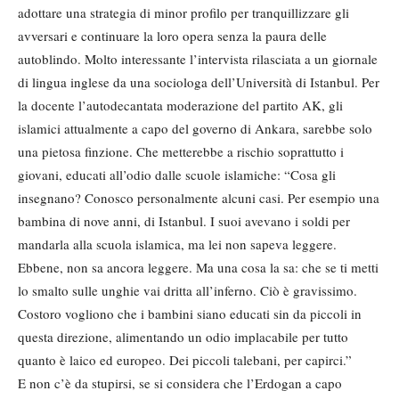
adottare una strategia di minor profilo per tranquillizzare gli
avversari e continuare la loro opera senza la paura delle
autoblindo. Molto interessante l’intervista rilasciata a un giornale
di lingua inglese da una sociologa dell’Università di Istanbul. Per
la docente l’autodecantata moderazione del partito AK, gli
islamici attualmente a capo del governo di Ankara, sarebbe solo
una pietosa finzione. Che metterebbe a rischio soprattutto i
giovani, educati all’odio dalle scuole islamiche: “Cosa gli
insegnano? Conosco personalmente alcuni casi. Per esempio una
bambina di nove anni, di Istanbul. I suoi avevano i soldi per
mandarla alla scuola islamica, ma lei non sapeva leggere.
Ebbene, non sa ancora leggere. Ma una cosa la sa: che se ti metti
lo smalto sulle unghie vai dritta all’inferno. Ciò è gravissimo.
Costoro vogliono che i bambini siano educati sin da piccoli in
questa direzione, alimentando un odio implacabile per tutto
quanto è laico ed europeo. Dei piccoli talebani, per capirci.”
E non c’è da stupirsi, se si considera che l’Erdogan a capo