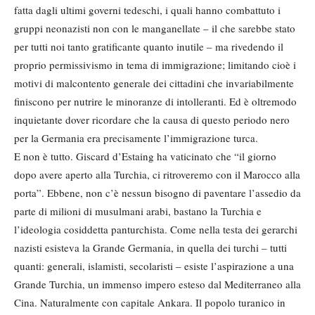
fatta dagli ultimi governi tedeschi, i quali hanno combattuto i
gruppi neonazisti non con le manganellate – il che sarebbe stato
per tutti noi tanto gratificante quanto inutile – ma rivedendo il
proprio permissivismo in tema di immigrazione; limitando cioè i
motivi di malcontento generale dei cittadini che invariabilmente
finiscono per nutrire le minoranze di intolleranti. Ed è oltremodo
inquietante dover ricordare che la causa di questo periodo nero
per la Germania era precisamente l’immigrazione turca.
E non è tutto. Giscard d’Estaing ha vaticinato che “il giorno
dopo avere aperto alla Turchia, ci ritroveremo con il Marocco alla
porta”. Ebbene, non c’è nessun bisogno di paventare l’assedio da
parte di milioni di musulmani arabi, bastano la Turchia e
l’ideologia cosiddetta panturchista. Come nella testa dei gerarchi
nazisti esisteva la Grande Germania, in quella dei turchi – tutti
quanti: generali, islamisti, secolaristi – esiste l’aspirazione a una
Grande Turchia, un immenso impero esteso dal Mediterraneo alla
Cina. Naturalmente con capitale Ankara. Il popolo turanico in