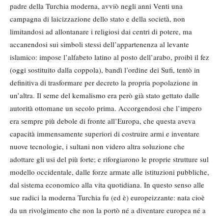
padre della Turchia moderna, avviò negli anni Venti una
campagna di laicizzazione dello stato e della società, non
limitandosi ad allontanare i religiosi dai centri di potere, ma
accanendosi sui simboli stessi dell’appartenenza al levante
islamico: impose l’alfabeto latino al posto dell’arabo, proibì il fez
(oggi sostituito dalla coppola), bandì l’ordine dei Sufi, tentò in
definitiva di trasformare per decreto la propria popolazione in
un’altra. Il seme del kemalismo era però già stato gettato dalle
autorità ottomane un secolo prima. Accorgendosi che l’impero
era sempre più debole di fronte all’Europa, che questa aveva
capacità immensamente superiori di costruire armi e inventare
nuove tecnologie, i sultani non videro altra soluzione che
adottare gli usi del più forte; e riforgiarono le proprie strutture sul
modello occidentale, dalle forze armate alle istituzioni pubbliche,
dal sistema economico alla vita quotidiana. In questo senso alle
sue radici la moderna Turchia fu (ed è) europeizzante: nata cioè
da un rivolgimento che non la portò né a diventare europea né a