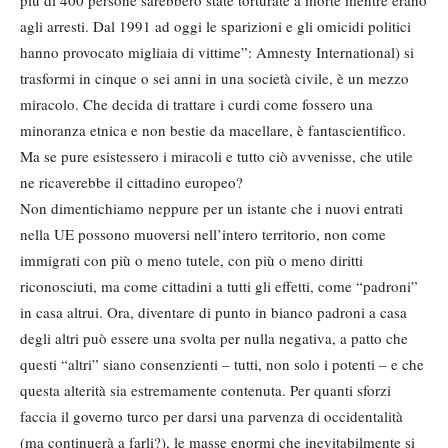
agli arresti. Dal 1991 ad oggi le sparizioni e gli omicidi politici
hanno provocato migliaia di vittime”: Amnesty International) si
trasformi in cinque o sei anni in una società civile, è un mezzo
miracolo. Che decida di trattare i curdi come fossero una
minoranza etnica e non bestie da macellare, è fantascientifico.
Ma se pure esistessero i miracoli e tutto ciò avvenisse, che utile
ne ricaverebbe il cittadino europeo?
Non dimentichiamo neppure per un istante che i nuovi entrati
nella UE possono muoversi nell’intero territorio, non come
immigrati con più o meno tutele, con più o meno diritti
riconosciuti, ma come cittadini a tutti gli effetti, come “padroni”
in casa altrui. Ora, diventare di punto in bianco padroni a casa
degli altri può essere una svolta per nulla negativa, a patto che
questi “altri” siano consenzienti – tutti, non solo i potenti – e che
questa alterità sia estremamente contenuta. Per quanti sforzi
faccia il governo turco per darsi una parvenza di occidentalità
(ma continuerà a farli?), le masse enormi che inevitabilmente si