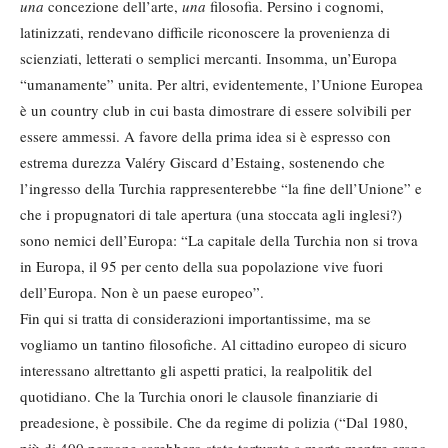
una
concezione dell’arte,
una
filosofia. Persino i cognomi,
latinizzati, rendevano difficile riconoscere la provenienza di
scienziati, letterati o semplici mercanti. Insomma, un’Europa
“umanamente” unita. Per altri, evidentemente, l’Unione Europea
è un country club in cui basta dimostrare di essere solvibili per
essere ammessi. A favore della prima idea si è espresso con
estrema durezza Valéry Giscard d’Estaing, sostenendo che
l’ingresso della Turchia rappresenterebbe “la fine dell’Unione” e
che i propugnatori di tale apertura (una stoccata agli inglesi?)
sono nemici dell’Europa: “La capitale della Turchia non si trova
in Europa, il 95 per cento della sua popolazione vive fuori
dell’Europa. Non è un paese europeo”.
Fin qui si tratta di considerazioni importantissime, ma se
vogliamo un tantino filosofiche. Al cittadino europeo di sicuro
interessano altrettanto gli aspetti pratici, la realpolitik del
quotidiano. Che la Turchia onori le clausole finanziarie di
preadesione, è possibile. Che da regime di polizia (“Dal 1980,
più di 400 persone sarebbero state torturate a morte mentre erano