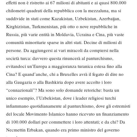
effetti non è ristretto ai 67 milioni di abitanti e ai quasi 800.000
chilometri quadrati della repubblica con la mezzaluna, ma si
suddivide in stati come Kazakistan, Uzbekistan, Azerbaijan,
Kirghizistan, Turkmenistan, più otto o nove repubbliche in
Russia, più varie entità in Moldavia, Ucraina e Cina, più vaste
comunità minoritarie sparse in altri stati. Decine di milioni di
persone. Da aggiungersi ai vari miracoli da compiersi nella
società turca: davvero questa rinuncerà al panturchismo,
evitandoci un’Europa a maggioranza turanica estesa fino alla
Cina? E quand’anche, chi a Bruxelles avrà il fegato di dire no
alla Gaugazia o alla Bashkiria dopo avere accolto i loro
“connazionali”? Ma sono solo domande retoriche: basta un
unico esempio, l’Uzbekistan, dove i leader religiosi turchi
infiammano quotidianamente al panturchismo, dove gli estremisti
del locale Movimento Islamico hanno ricevuto un finanziamento
di 100.000 dollari per commettere i loro attentati; e da chi? Da
Necmettin Erbakan, quando era primo ministro del governo