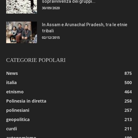
sopravvivenza dei gruppi...
30/09/2020
In Assam e Arunachal Pradesh, tra le etnie
tribali
02/12/2015
CATEGORIE POPOLARI
News
875
italia
500
etnismo
464
Polinesia in diretta
258
polinesiani
257
geopolitica
213
curdi
211
autonomismo
199