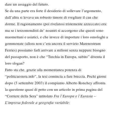
dare un assaggio del futuro.
Se da una parte era forte il desiderio di sollevare l’argomento,
dall’altra si levava un robusto timore di svegliare il can che
dorme. Il ragionamento (poi rivelatosi tristemente azzeccato) era:
ma se i terzomondisti de’ noantri si accorgono che questi sono
maomettani e asiatici, e che invece di importare i loro omologhi a
gommonate (allora non c’era ancora il servizio Marenostrum
Ferries) possiamo farli arrivare a milioni senza neppure bisogno
del passaporto, non è che “Turchia in Europa, subito” diventa il
loro slogan?
Fatto sta che, grazie alla momentanea potenza di
“politicaestera.info”, la tesi comincia a fare breccia. Pochi giorni
dopo (3 settembre 2003) il compianto Alberto Ronchey affronta
la questione quasi di petto con un articolo in prima pagina del
“Corriere della Sera” intitolato
Fra l’Europa e l’Eurasia –
L’impresa federale a geografia variabile
: