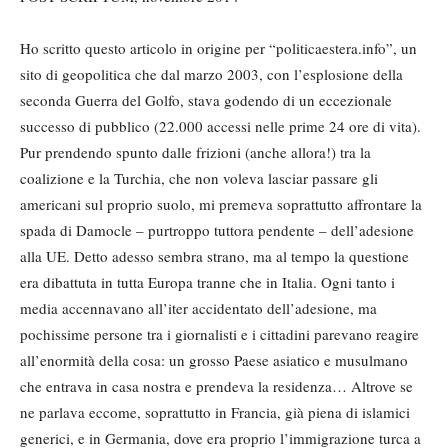
Ho scritto questo articolo in origine per “politicaestera.info”, un
sito di geopolitica che dal marzo 2003, con l’esplosione della
seconda Guerra del Golfo, stava godendo di un eccezionale
successo di pubblico (22.000 accessi nelle prime 24 ore di vita).
Pur prendendo spunto dalle frizioni (anche allora!) tra la
coalizione e la Turchia, che non voleva lasciar passare gli
americani sul proprio suolo, mi premeva soprattutto affrontare la
spada di Damocle – purtroppo tuttora pendente – dell’adesione
alla UE. Detto adesso sembra strano, ma al tempo la questione
era dibattuta in tutta Europa tranne che in Italia. Ogni tanto i
media accennavano all’iter accidentato dell’adesione, ma
pochissime persone tra i giornalisti e i cittadini parevano reagire
all’enormità della cosa: un grosso Paese asiatico e musulmano
che entrava in casa nostra e prendeva la residenza… Altrove se
ne parlava eccome, soprattutto in Francia, già piena di islamici
generici, e in Germania, dove era proprio l’immigrazione turca a