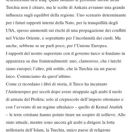
Turchia non è chiaro, ma le scelte di Ankara avranno una grande
influenza sugli equilibri della regione. Uno scenario determinante
per i futuri rapporti interni della Nato, per la tranquillità degli
USA, spesso ammoniti sui rischi di una propagazione dei conflitti
nel Vicino Oriente, e soprattutto per l’incolumità dei curdi. Ma
anche, sebbene se ne parli poco, per l’Unione Europea.
I rapporti del nostro superstato con il governo turco si fondano in
apparenza su due fraintendimenti: uno, clamoroso, che i turchi
siano europei; l’altro, più sottile, che la Turchia sia un paese
laico. Cominciamo da quest’ultimo.
Come ci ricordano i libri di storia, il Turco ha incarnato
l’Antieuropeo per secoli dopo avere strappato agli arabi il ruolo
di armata del Profeta; solo al crepuscolo dell’impero ottomano e
con l’avvento di un regime ultralaico – quello di Kemal Atatürk
– le terre cristiane hanno potuto tirare un sospiro di sollievo. Allo
stato attuale, mentre sono ancora gli arabi a dirigere la lotta
millenaria dell’Islam, la Turchia, unico paese di religione