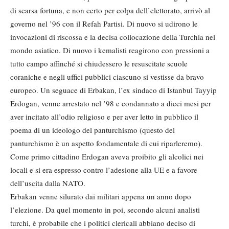
di scarsa fortuna, e non certo per colpa dell’elettorato, arrivò al
governo nel ’96 con il Refah Partisi. Di nuovo si udirono le
invocazioni di riscossa e la decisa collocazione della Turchia nel
mondo asiatico. Di nuovo i kemalisti reagirono con pressioni a
tutto campo affinché si chiudessero le resuscitate scuole
coraniche e negli uffici pubblici ciascuno si vestisse da bravo
europeo. Un seguace di Erbakan, l’ex sindaco di Istanbul Tayyip
Erdogan, venne arrestato nel ’98 e condannato a dieci mesi per
aver incitato all’odio religioso e per aver letto in pubblico il
poema di un ideologo del panturchismo (questo del
panturchismo è un aspetto fondamentale di cui riparleremo).
Come primo cittadino Erdogan aveva proibito gli alcolici nei
locali e si era espresso contro l’adesione alla UE e a favore
dell’uscita dalla NATO.
Erbakan venne silurato dai militari appena un anno dopo
l’elezione. Da quel momento in poi, secondo alcuni analisti
turchi, è probabile che i politici clericali abbiano deciso di