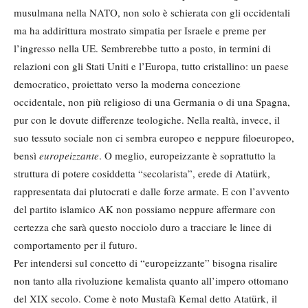
musulmana nella NATO, non solo è schierata con gli occidentali
ma ha addirittura mostrato simpatia per Israele e preme per
l’ingresso nella UE. Sembrerebbe tutto a posto, in termini di
relazioni con gli Stati Uniti e l’Europa, tutto cristallino: un paese
democratico, proiettato verso la moderna concezione
occidentale, non più religioso di una Germania o di una Spagna,
pur con le dovute differenze teologiche. Nella realtà, invece, il
suo tessuto sociale non ci sembra europeo e neppure filoeuropeo,
bensì
europeizzante
. O meglio, europeizzante è soprattutto la
struttura di potere cosiddetta “secolarista”, erede di Atatürk,
rappresentata dai plutocrati e dalle forze armate. E con l’avvento
del partito islamico AK non possiamo neppure affermare con
certezza che sarà questo nocciolo duro a tracciare le linee di
comportamento per il futuro.
Per intendersi sul concetto di “europeizzante” bisogna risalire
non tanto alla rivoluzione kemalista quanto all’impero ottomano
del XIX secolo. Come è noto Mustafà Kemal detto Atatürk, il