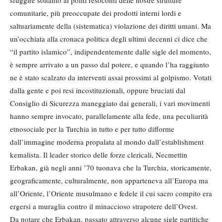
comunitarie, più preoccupate dei prodotti interni lordi e
saltuariamente della (sistematica) violazione dei diritti umani. Ma
un’occhiata alla cronaca politica degli ultimi decenni ci dice che
“il partito islamico”, indipendentemente dalle sigle del momento,
è sempre arrivato a un passo dal potere, e quando l’ha raggiunto
ne è stato scalzato da interventi assai prossimi al golpismo. Votati
dalla gente e poi resi incostituzionali, oppure bruciati dal
Consiglio di Sicurezza maneggiato dai generali, i vari movimenti
hanno sempre invocato, parallelamente alla fede, una peculiarità
etnosociale per la Turchia in tutto e per tutto difforme
dall’immagine moderna propalata al mondo dall’establishment
kemalista. Il leader storico delle forze clericali, Necmettin
Erbakan, già negli anni ’70 tuonava che la Turchia, storicamente,
geograficamente, culturalmente, non apparteneva all’Europa ma
all’Oriente, l’Oriente musulmano e fedele il cui sacro compito era
ergersi a muraglia contro il minaccioso strapotere dell’Ovest.
Da notare che Erbakan, passato attraverso alcune sigle partitiche