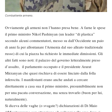
Combattente armeno.
Ovviamente gli armeni non l’hanno presa bene. A farne le spese
il primo ministro Nikol Pashinyan (un leader “di plastica”
secondo alcuni commentatori, messo su dall’Occidente un paio
di anni fa per allontanare l’Armenia dal suo alleato tradizionale
russo) di cui la piazza ha richiesto le immediate dimissioni. Gli
altri fatti sono noti: il palazzo del governo letteralmente preso
d’assalto, il parlamento occupato e il presidente Ararat
Mirzanyan che quasi rischiava di essere linciato dalla folla
inferocita. I manifestanti erano anche andati a cercare
direttamente a casa sua il primo ministro, presumibilmente non
per una pacata conversazione, ma senza trovarlo (buon per lui,
naturalmente).
Si diceva delle vaghe (o svagate?) dichiarazioni di Di Maio
(“Monitoreremo con attenzione gli sviluppi nelle aree dove si