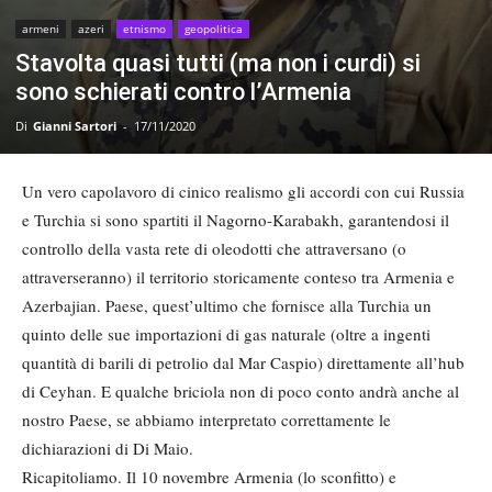
armeni
azeri
etnismo
geopolitica
Stavolta quasi tutti (ma non i curdi) si
sono schierati contro l’Armenia
Di
Gianni Sartori
-
17/11/2020
Un vero capolavoro di cinico realismo gli accordi con cui Russia
e Turchia si sono spartiti il Nagorno-Karabakh, garantendosi il
controllo della vasta rete di oleodotti che attraversano (o
attraverseranno) il territorio storicamente conteso tra Armenia e
Azerbajian. Paese, quest’ultimo che fornisce alla Turchia un
quinto delle sue importazioni di gas naturale (oltre a ingenti
quantità di barili di petrolio dal Mar Caspio) direttamente all’hub
di Ceyhan. E qualche briciola non di poco conto andrà anche al
nostro Paese, se abbiamo interpretato correttamente le
dichiarazioni di Di Maio.
Ricapitoliamo. Il 10 novembre Armenia (lo sconfitto) e