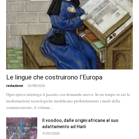
Le lingue che costruirono l’Europa
redazione
-
02/08/2026
Ogni epoca interroga il passato con domande nuove. In un tempo in cui le
trasformazioni tecnologiche modificano profondamente i modi della
comunicazione, il volume...
Il voodoo, dalle origini africane al suo
adattamento ad Haiti
31/07/2026