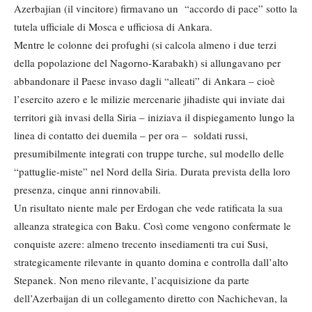
Azerbajian (il vincitore) firmavano un “accordo di pace” sotto la
tutela ufficiale di Mosca e ufficiosa di Ankara.
Mentre le colonne dei profughi (si calcola almeno i due terzi
della popolazione del Nagorno-Karabakh) si allungavano per
abbandonare il Paese invaso dagli “alleati” di Ankara – cioè
l’esercito azero e le milizie mercenarie jihadiste qui inviate dai
territori già invasi della Siria – iniziava il dispiegamento lungo la
linea di contatto dei duemila – per ora – soldati russi,
presumibilmente integrati con truppe turche, sul modello delle
“pattuglie-miste” nel Nord della Siria. Durata prevista della loro
presenza, cinque anni rinnovabili.
Un risultato niente male per Erdogan che vede ratificata la sua
alleanza strategica con Baku. Così come vengono confermate le
conquiste azere: almeno trecento insediamenti tra cui Susi,
strategicamente rilevante in quanto domina e controlla dall’alto
Stepanek. Non meno rilevante, l’acquisizione da parte
dell’Azerbaijan di un collegamento diretto con Nachichevan, la