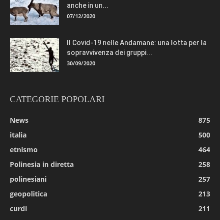
anche in un...
07/12/2020
Il Covid-19 nelle Andamane: una lotta per la
sopravvivenza dei gruppi...
30/09/2020
CATEGORIE POPOLARI
News
875
italia
500
etnismo
464
Polinesia in diretta
258
polinesiani
257
geopolitica
213
curdi
211