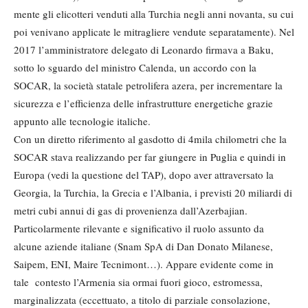
mente gli elicotteri venduti alla Turchia negli anni novanta, su cui
poi venivano applicate le mitragliere vendute separatamente). Nel
2017 l’amministratore delegato di Leonardo firmava a Baku,
sotto lo sguardo del ministro Calenda, un accordo con la
SOCAR, la società statale petrolifera azera, per incrementare la
sicurezza e l’efficienza delle infrastrutture energetiche grazie
appunto alle tecnologie italiche.
Con un diretto riferimento al gasdotto di 4mila chilometri che la
SOCAR stava realizzando per far giungere in Puglia e quindi in
Europa (vedi la questione del TAP), dopo aver attraversato la
Georgia, la Turchia, la Grecia e l’Albania, i previsti 20 miliardi di
metri cubi annui di gas di provenienza dall’Azerbajian.
Particolarmente rilevante e significativo il ruolo assunto da
alcune aziende italiane (Snam SpA di Dan Donato Milanese,
Saipem, ENI, Maire Tecnimont…). Appare evidente come in
tale contesto l’Armenia sia ormai fuori gioco, estromessa,
marginalizzata (eccettuato, a titolo di parziale consolazione,