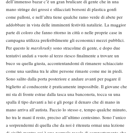
dell’immenso bazar c’è un gran brulicare di gente che in una
mano stringe dei grossi e sfilacciati borsoni di plastica gonfi
come palloni, e nell’altra tiene qualche ramo verde di abete per
addobbare in vista delle imminenti festività natalizie. La maggior
parte di coloro che fanno ritorno in città o nelle proprie case in
campagna utilizza preferibilmente gli economici mezzi pubblici.
Per questo le
marshrutky
sono stracolme di gente, e dopo due
tentativi andati a vuoto al terzo riesco finalmente a trovare un
buco su quella giusta, accontentandomi di rimanere schiacciato
come una sardina tra le altre persone rimaste come me in piedi.
Sono salito dalla porta posteriore e andare avanti per pagare il
biglietto al conducente è praticamente impossibile. Il giovane che
mi sta di fronte estrae dalla tasca una banconota, tocca su una
spalla il tipo davanti a lui e gli porge il denaro che di mano in
mano arriva all’autista. Faccio lo stesso e, tempo qualche minuto,
ho tra le mani il resto, preciso all’ultimo centesimo. Sono l’unico
a sorprendermi di quella che da noi è ritenuta ormai una lezione
di civiltà mentre qui è una normale regola di comportamento che