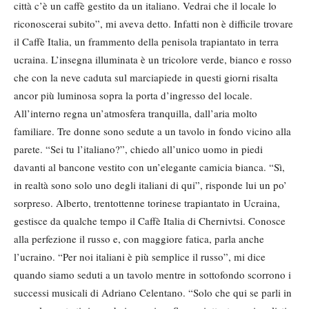
città c’è un caffè gestito da un italiano. Vedrai che il locale lo
riconoscerai subito”, mi aveva detto. Infatti non è difficile trovare
il Caffè Italia, un frammento della penisola trapiantato in terra
ucraina. L’insegna illuminata è un tricolore verde, bianco e rosso
che con la neve caduta sul marciapiede in questi giorni risalta
ancor più luminosa sopra la porta d’ingresso del locale.
All’interno regna un’atmosfera tranquilla, dall’aria molto
familiare. Tre donne sono sedute a un tavolo in fondo vicino alla
parete. “Sei tu l’italiano?”, chiedo all’unico uomo in piedi
davanti al bancone vestito con un’elegante camicia bianca. “Sì,
in realtà sono solo uno degli italiani di qui”, risponde lui un po’
sorpreso. Alberto, trentottenne torinese trapiantato in Ucraina,
gestisce da qualche tempo il Caffè Italia di Chernivtsi. Conosce
alla perfezione il russo e, con maggiore fatica, parla anche
l’ucraino. “Per noi italiani è più semplice il russo”, mi dice
quando siamo seduti a un tavolo mentre in sottofondo scorrono i
successi musicali di Adriano Celentano. “Solo che qui se parli in