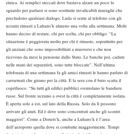
etnica. Ai semplici steccati dove bastava alzare un poco lo
sguardo per parlarsi si sono sostituite invalicabili muraglie che
precludono qualsiasi dialogo. Luda si sente al telefono con gli
ucraini rimasti a Luhans’k almeno una volta alla settimana. Molti
hanno deciso di restare, chi per scelta, chi per obbligo. “La
situazione è peggiorata molto per chi è rimasto, soprattutto per
gli anziani che sono impossibilitati a muoversi e che non
ricevono da mesi la pensione dallo Stato. Le banche poi, cadute
nelle mani dei separatisti, sono tutte bloccate”. Nell’ultima
telefonata di una settimana fa gli amici rimasti le hanno parlato di
carrarmati che girano per la città. E la sera con il buio scatta il
coprifuoco. “Su tutti gli edifici pubblici sventolano le bandiere
russe. Sul fronte ucraino a ovest la città è completamente isolata.
È aperta solo a est, sul lato della Russia. Solo da lì possono
arrivare gli aiuti. Ed è dove sono concentrati anche gli scontri
maggiori”. Come a Donets’k, anche a Luhans’k è l’area
dell’aeroporto quella dove si combatte maggiormente. Tempi