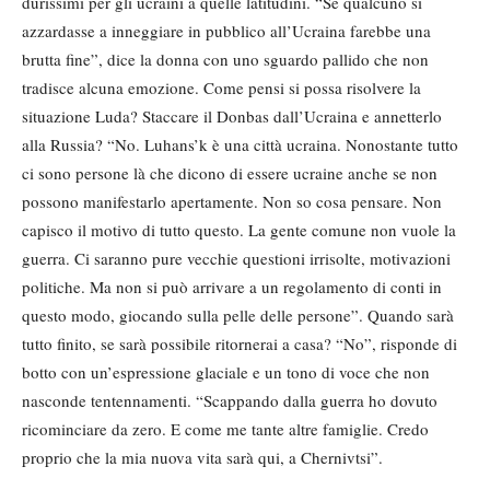
durissimi per gli ucraini a quelle latitudini. “Se qualcuno si
azzardasse a inneggiare in pubblico all’Ucraina farebbe una
brutta fine”, dice la donna con uno sguardo pallido che non
tradisce alcuna emozione. Come pensi si possa risolvere la
situazione Luda? Staccare il Donbas dall’Ucraina e annetterlo
alla Russia? “No. Luhans’k è una città ucraina. Nonostante tutto
ci sono persone là che dicono di essere ucraine anche se non
possono manifestarlo apertamente. Non so cosa pensare. Non
capisco il motivo di tutto questo. La gente comune non vuole la
guerra. Ci saranno pure vecchie questioni irrisolte, motivazioni
politiche. Ma non si può arrivare a un regolamento di conti in
questo modo, giocando sulla pelle delle persone”. Quando sarà
tutto finito, se sarà possibile ritornerai a casa? “No”, risponde di
botto con un’espressione glaciale e un tono di voce che non
nasconde tentennamenti. “Scappando dalla guerra ho dovuto
ricominciare da zero. E come me tante altre famiglie. Credo
proprio che la mia nuova vita sarà qui, a Chernivtsi”.