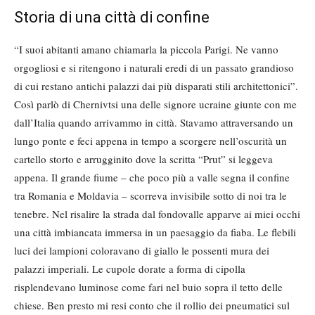
Storia di una città di confine
“I suoi abitanti amano chiamarla la piccola Parigi. Ne vanno
orgogliosi e si ritengono i naturali eredi di un passato grandioso
di cui restano antichi palazzi dai più disparati stili architettonici”.
Così parlò di Chernivtsi una delle signore ucraine giunte con me
dall’Italia quando arrivammo in città. Stavamo attraversando un
lungo ponte e feci appena in tempo a scorgere nell’oscurità un
cartello storto e arrugginito dove la scritta “Prut” si leggeva
appena. Il grande fiume – che poco più a valle segna il confine
tra Romania e Moldavia – scorreva invisibile sotto di noi tra le
tenebre. Nel risalire la strada dal fondovalle apparve ai miei occhi
una città imbiancata immersa in un paesaggio da fiaba. Le flebili
luci dei lampioni coloravano di giallo le possenti mura dei
palazzi imperiali. Le cupole dorate a forma di cipolla
risplendevano luminose come fari nel buio sopra il tetto delle
chiese. Ben presto mi resi conto che il rollio dei pneumatici sul