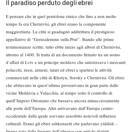
Il paradiso perduto degli ebrei
E pensare che in quel pentolone etnico che fino a non molto
tempo fa era Chernivtsi, gli ebrei erano la componente
maggioritaria. La città si guadagnò addirittura il prestigioso
appellativo di “Gerusalemme sulla Prut”. Stando alle prime
testimonianze scritte, tutto ebbe inizio agli albori di Chernivtsi,
attorno al 1400. Si tratta di un documento firmato tra un uomo
d’affari di Lviv e un principe moldavo che autorizzava i mercanti
polacchi, russi, armeni, tatari ed ebrei a spartirsi le attività
commerciali nelle città di Khotyn, Soroky e Chernivtsi. Gli ebrei
che abitavano in quest’ultima provenivano in gran parte dalle
vicine Moldavia e Valacchia, al tempo sotto il controllo di
quell’Impero Ottomano che bussava ancora minacciosamente
alle porte dell’Europa. Altri arrivavano dall’Europa centro-
occidentale dalla quale avevano assorbito notevoli influenze
culturali. Erano gli ebrei ashkenaziti che parlavano yiddish –
lingua nata dalla fusione dell’ebraico con antichi dialetti