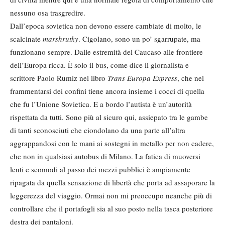
nessuno osa trasgredire.
Dall’epoca sovietica non devono essere cambiate di molto, le
scalcinate
marshrutky
. Cigolano, sono un po’ sgarrupate, ma
funzionano sempre. Dalle estremità del Caucaso alle frontiere
dell’Europa ricca. È solo il bus, come dice il giornalista e
scrittore Paolo Rumiz nel libro
Trans Europa Express
, che nel
frammentarsi dei confini tiene ancora insieme i cocci di quella
che fu l’Unione Sovietica. E a bordo l’autista è un’autorità
rispettata da tutti. Sono più al sicuro qui, assiepato tra le gambe
di tanti sconosciuti che ciondolano da una parte all’altra
aggrappandosi con le mani ai sostegni in metallo per non cadere,
che non in qualsiasi autobus di Milano. La fatica di muoversi
lenti e scomodi al passo dei mezzi pubblici è ampiamente
ripagata da quella sensazione di libertà che porta ad assaporare la
leggerezza del viaggio. Ormai non mi preoccupo neanche più di
controllare che il portafogli sia al suo posto nella tasca posteriore
destra dei pantaloni.