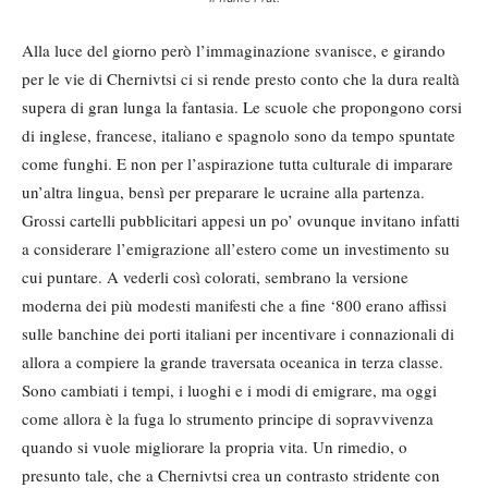
Alla luce del giorno però l’immaginazione svanisce, e girando
per le vie di Chernivtsi ci si rende presto conto che la dura realtà
supera di gran lunga la fantasia. Le scuole che propongono corsi
di inglese, francese, italiano e spagnolo sono da tempo spuntate
come funghi. E non per l’aspirazione tutta culturale di imparare
un’altra lingua, bensì per preparare le ucraine alla partenza.
Grossi cartelli pubblicitari appesi un po’ ovunque invitano infatti
a considerare l’emigrazione all’estero come un investimento su
cui puntare. A vederli così colorati, sembrano la versione
moderna dei più modesti manifesti che a fine ‘800 erano affissi
sulle banchine dei porti italiani per incentivare i connazionali di
allora a compiere la grande traversata oceanica in terza classe.
Sono cambiati i tempi, i luoghi e i modi di emigrare, ma oggi
come allora è la fuga lo strumento principe di sopravvivenza
quando si vuole migliorare la propria vita. Un rimedio, o
presunto tale, che a Chernivtsi crea un contrasto stridente con