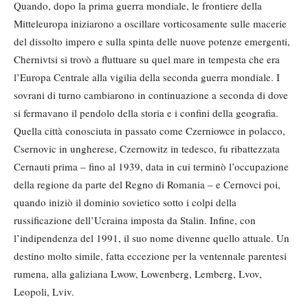
Quando, dopo la prima guerra mondiale, le frontiere della
Mitteleuropa iniziarono a oscillare vorticosamente sulle macerie
del dissolto impero e sulla spinta delle nuove potenze emergenti,
Chernivtsi si trovò a fluttuare su quel mare in tempesta che era
l’Europa Centrale alla vigilia della seconda guerra mondiale. I
sovrani di turno cambiarono in continuazione a seconda di dove
si fermavano il pendolo della storia e i confini della geografia.
Quella città conosciuta in passato come Czerniowce in polacco,
Csernovic in ungherese, Czernowitz in tedesco, fu ribattezzata
Cernauti prima – fino al 1939, data in cui terminò l’occupazione
della regione da parte del Regno di Romania – e Cernovci poi,
quando iniziò il dominio sovietico sotto i colpi della
russificazione dell’Ucraina imposta da Stalin. Infine, con
l’indipendenza del 1991, il suo nome divenne quello attuale. Un
destino molto simile, fatta eccezione per la ventennale parentesi
rumena, alla galiziana Lwow, Lowenberg, Lemberg, Lvov,
Leopoli, Lviv.