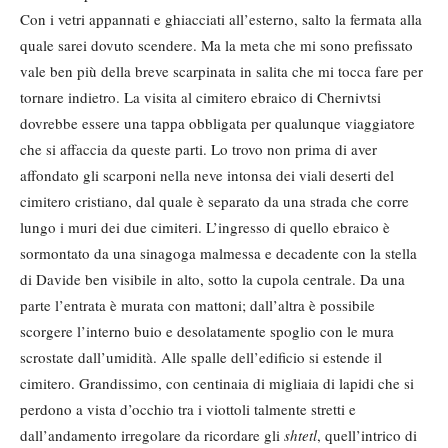
Con i vetri appannati e ghiacciati all’esterno, salto la fermata alla
quale sarei dovuto scendere. Ma la meta che mi sono prefissato
vale ben più della breve scarpinata in salita che mi tocca fare per
tornare indietro. La visita al cimitero ebraico di Chernivtsi
dovrebbe essere una tappa obbligata per qualunque viaggiatore
che si affaccia da queste parti. Lo trovo non prima di aver
affondato gli scarponi nella neve intonsa dei viali deserti del
cimitero cristiano, dal quale è separato da una strada che corre
lungo i muri dei due cimiteri. L’ingresso di quello ebraico è
sormontato da una sinagoga malmessa e decadente con la stella
di Davide ben visibile in alto, sotto la cupola centrale. Da una
parte l’entrata è murata con mattoni; dall’altra è possibile
scorgere l’interno buio e desolatamente spoglio con le mura
scrostate dall’umidità. Alle spalle dell’edificio si estende il
cimitero. Grandissimo, con centinaia di migliaia di lapidi che si
perdono a vista d’occhio tra i viottoli talmente stretti e
dall’andamento irregolare da ricordare gli
shtetl
, quell’intrico di