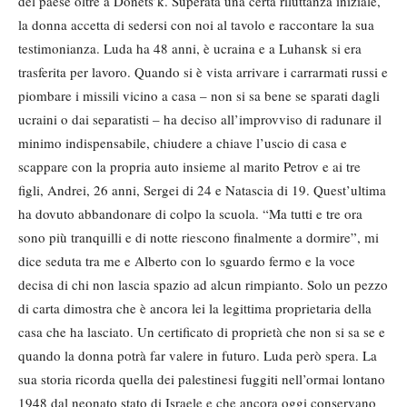
del paese oltre a Donets’k. Superata una certa riluttanza iniziale,
la donna accetta di sedersi con noi al tavolo e raccontare la sua
testimonianza. Luda ha 48 anni, è ucraina e a Luhansk si era
trasferita per lavoro. Quando si è vista arrivare i carrarmati russi e
piombare i missili vicino a casa – non si sa bene se sparati dagli
ucraini o dai separatisti – ha deciso all’improvviso di radunare il
minimo indispensabile, chiudere a chiave l’uscio di casa e
scappare con la propria auto insieme al marito Petrov e ai tre
figli, Andrei, 26 anni, Sergei di 24 e Natascia di 19. Quest’ultima
ha dovuto abbandonare di colpo la scuola. “Ma tutti e tre ora
sono più tranquilli e di notte riescono finalmente a dormire”, mi
dice seduta tra me e Alberto con lo sguardo fermo e la voce
decisa di chi non lascia spazio ad alcun rimpianto. Solo un pezzo
di carta dimostra che è ancora lei la legittima proprietaria della
casa che ha lasciato. Un certificato di proprietà che non si sa se e
quando la donna potrà far valere in futuro. Luda però spera. La
sua storia ricorda quella dei palestinesi fuggiti nell’ormai lontano
1948 dal neonato stato di Israele e che ancora oggi conservano