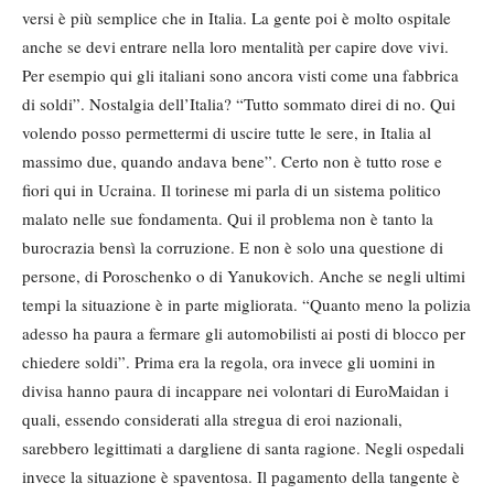
versi è più semplice che in Italia. La gente poi è molto ospitale
anche se devi entrare nella loro mentalità per capire dove vivi.
Per esempio qui gli italiani sono ancora visti come una fabbrica
di soldi”. Nostalgia dell’Italia? “Tutto sommato direi di no. Qui
volendo posso permettermi di uscire tutte le sere, in Italia al
massimo due, quando andava bene”. Certo non è tutto rose e
fiori qui in Ucraina. Il torinese mi parla di un sistema politico
malato nelle sue fondamenta. Qui il problema non è tanto la
burocrazia bensì la corruzione. E non è solo una questione di
persone, di Poroschenko o di Yanukovich. Anche se negli ultimi
tempi la situazione è in parte migliorata. “Quanto meno la polizia
adesso ha paura a fermare gli automobilisti ai posti di blocco per
chiedere soldi”. Prima era la regola, ora invece gli uomini in
divisa hanno paura di incappare nei volontari di EuroMaidan i
quali, essendo considerati alla stregua di eroi nazionali,
sarebbero legittimati a dargliene di santa ragione. Negli ospedali
invece la situazione è spaventosa. Il pagamento della tangente è