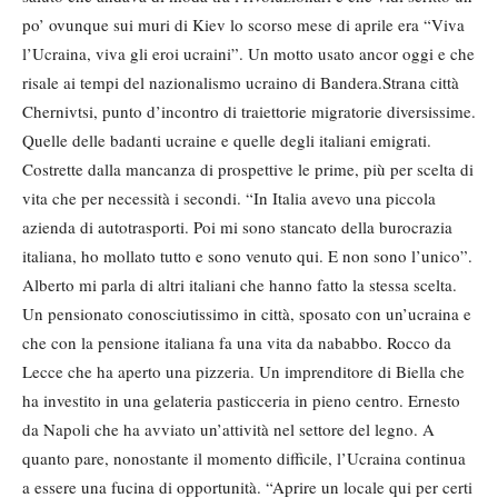
po’ ovunque sui muri di Kiev lo scorso mese di aprile era “Viva
l’Ucraina, viva gli eroi ucraini”. Un motto usato ancor oggi e che
risale ai tempi del nazionalismo ucraino di Bandera.Strana città
Chernivtsi, punto d’incontro di traiettorie migratorie diversissime.
Quelle delle badanti ucraine e quelle degli italiani emigrati.
Costrette dalla mancanza di prospettive le prime, più per scelta di
vita che per necessità i secondi. “In Italia avevo una piccola
azienda di autotrasporti. Poi mi sono stancato della burocrazia
italiana, ho mollato tutto e sono venuto qui. E non sono l’unico”.
Alberto mi parla di altri italiani che hanno fatto la stessa scelta.
Un pensionato conosciutissimo in città, sposato con un’ucraina e
che con la pensione italiana fa una vita da nababbo. Rocco da
Lecce che ha aperto una pizzeria. Un imprenditore di Biella che
ha investito in una gelateria pasticceria in pieno centro. Ernesto
da Napoli che ha avviato un’attività nel settore del legno. A
quanto pare, nonostante il momento difficile, l’Ucraina continua
a essere una fucina di opportunità. “Aprire un locale qui per certi