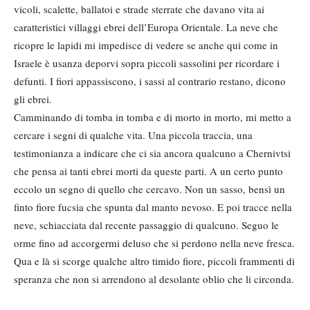
vicoli, scalette, ballatoi e strade sterrate che davano vita ai
caratteristici villaggi ebrei dell’Europa Orientale. La neve che
ricopre le lapidi mi impedisce di vedere se anche qui come in
Israele è usanza deporvi sopra piccoli sassolini per ricordare i
defunti. I fiori appassiscono, i sassi al contrario restano, dicono
gli ebrei.
Camminando di tomba in tomba e di morto in morto, mi metto a
cercare i segni di qualche vita. Una piccola traccia, una
testimonianza a indicare che ci sia ancora qualcuno a Chernivtsi
che pensa ai tanti ebrei morti da queste parti. A un certo punto
eccolo un segno di quello che cercavo. Non un sasso, bensì un
finto fiore fucsia che spunta dal manto nevoso. E poi tracce nella
neve, schiacciata dal recente passaggio di qualcuno. Seguo le
orme fino ad accorgermi deluso che si perdono nella neve fresca.
Qua e là si scorge qualche altro timido fiore, piccoli frammenti di
speranza che non si arrendono al desolante oblio che li circonda.