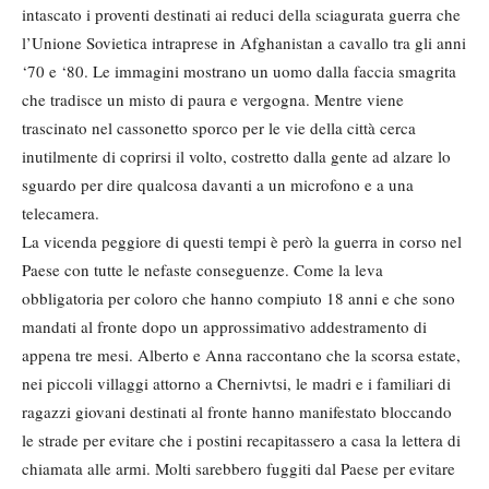
intascato i proventi destinati ai reduci della sciagurata guerra che
l’Unione Sovietica intraprese in Afghanistan a cavallo tra gli anni
‘70 e ‘80. Le immagini mostrano un uomo dalla faccia smagrita
che tradisce un misto di paura e vergogna. Mentre viene
trascinato nel cassonetto sporco per le vie della città cerca
inutilmente di coprirsi il volto, costretto dalla gente ad alzare lo
sguardo per dire qualcosa davanti a un microfono e a una
telecamera.
La vicenda peggiore di questi tempi è però la guerra in corso nel
Paese con tutte le nefaste conseguenze. Come la leva
obbligatoria per coloro che hanno compiuto 18 anni e che sono
mandati al fronte dopo un approssimativo addestramento di
appena tre mesi. Alberto e Anna raccontano che la scorsa estate,
nei piccoli villaggi attorno a Chernivtsi, le madri e i familiari di
ragazzi giovani destinati al fronte hanno manifestato bloccando
le strade per evitare che i postini recapitassero a casa la lettera di
chiamata alle armi. Molti sarebbero fuggiti dal Paese per evitare