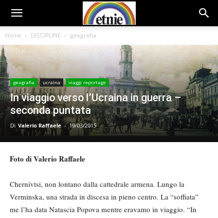
Home
DISCIPLINE
geografia
geografia
ucraina
viaggi reportage
In viaggio verso l’Ucraina in guerra –
seconda puntata
Di
Valerio Raffaele
-
19/03/2015
Foto di Valerio Raffaele
Chernivtsi, non lontano dalla cattedrale armena. Lungo la
Verminska, una strada in discesa in pieno centro. La “soffiata”
me l’ha data Natascia Popova mentre eravamo in viaggio. “In