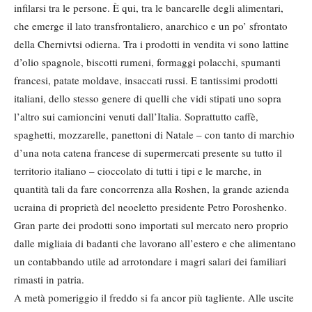
infilarsi tra le persone. È qui, tra le bancarelle degli alimentari,
che emerge il lato transfrontaliero, anarchico e un po’ sfrontato
della Chernivtsi odierna. Tra i prodotti in vendita vi sono lattine
d’olio spagnole, biscotti rumeni, formaggi polacchi, spumanti
francesi, patate moldave, insaccati russi. E tantissimi prodotti
italiani, dello stesso genere di quelli che vidi stipati uno sopra
l’altro sui camioncini venuti dall’Italia. Soprattutto caffè,
spaghetti, mozzarelle, panettoni di Natale – con tanto di marchio
d’una nota catena francese di supermercati presente su tutto il
territorio italiano – cioccolato di tutti i tipi e le marche, in
quantità tali da fare concorrenza alla Roshen, la grande azienda
ucraina di proprietà del neoeletto presidente Petro Poroshenko.
Gran parte dei prodotti sono importati sul mercato nero proprio
dalle migliaia di badanti che lavorano all’estero e che alimentano
un contabbando utile ad arrotondare i magri salari dei familiari
rimasti in patria.
A metà pomeriggio il freddo si fa ancor più tagliente. Alle uscite