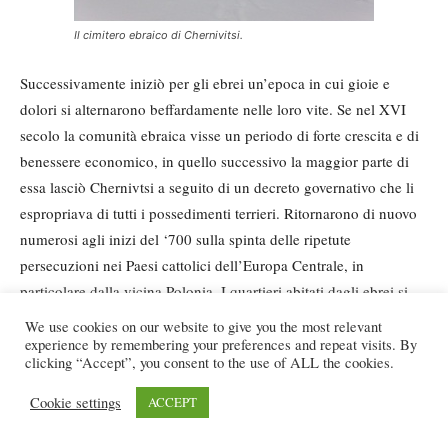
Il cimitero ebraico di Chernivitsi.
Successivamente iniziò per gli ebrei un’epoca in cui gioie e
dolori si alternarono beffardamente nelle loro vite. Se nel XVI
secolo la comunità ebraica visse un periodo di forte crescita e di
benessere economico, in quello successivo la maggior parte di
essa lasciò Chernivtsi a seguito di un decreto governativo che li
espropriava di tutti i possedimenti terrieri. Ritornarono di nuovo
numerosi agli inizi del ‘700 sulla spinta delle ripetute
persecuzioni nei Paesi cattolici dell’Europa Centrale, in
particolare dalla vicina Polonia. I quartieri abitati dagli ebrei si
estesero così a macchia d’olio e nel 1710 venne costruita la
We use cookies on our website to give you the most relevant
prima sinagoga. Rimasero tuttavia in vigore quelle leggi che già
experience by remembering your preferences and repeat visits. By
clicking “Accept”, you consent to the use of ALL the cookies.
in passato avevano limitato i diritti della comunità. I luoghi di
culto dovevano essere obbligatoriamente costruiti in legno e a
Cookie settings
ACCEPT
una certa distanza dalle chiese cristiane, mentre al di fuori di essi
la preghiera era permessa solo nelle case dei capi della comunità.