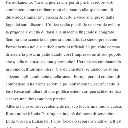
l’arruolamento. “In una guerra che per di più li avrebbe visti
combattere contro militari russi che hanno alle spalle anni di
duro addestramento”, precisa Alberto a voce alta, preso dalla
foga dei suoi discorsi. L’unica scelta possibile se si vuole evitare
la prigione è quella di darsi alla macchia fingendosi emigrato.
Sembra uno scenario da guerra mondiale. Lo stesso presidente
Poroschenko nelle sue dichiarazioni ufficiali ha più volte cercato
di alzare la posta in palio dando così l’impressione al suo popolo
che quella in corso sia una guerra che l’Ucraina sta combattendo
in nome dell’Europa intera. C’è da chiedersi se qualcuno abbia
spiegato agli ucraini che quella stessa Europa per cui credono di
combattere li ha prima sedotti e poi abbandonati, sacrificando il
loro Paese sull’altare di una politica estera europea schizofrenica
e senza una direzione ben precisa.
Alberto ha assunto recentemente nel suo locale una nuova cuoca.
Il suo nome è Luda P., rifugiata in città dal mese di settembre.
Luda viveva a Luhans’k, l’altro focolaio separatista attivo nell’est