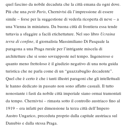
quel fascino da nobile decaduta che la città emana da ogni dove.
Più che una
petit Paris
, Chernivtsi dà l’impressione di essere
simile – forse per la suggestione di vederla ricoperta di neve – a
una Vienna in miniatura. Da buona città di frontiera essa tende
tuttavia a sfuggire a facili etichettature. Nel suo libro
Ucraina
terra di confine
, il giornalista Massimiliano Di Pasquale la
paragona a una Praga rurale per l’intrigante miscela di
architetture che si sono sovrapposte nel tempo. Ingeneroso e
quanto meno frettoloso è il giudizio negativo di una nota guida
turistica che ne parla come di un “guazzabuglio decadente”.
Quel che è certo è che i tanti illustri paragoni che gli intellettuali
le hanno dedicato in passato non sono affatto casuali. Il tutto
nonostante i fasti da nobile città imperiale siano ormai tramontati
da tempo. Chernivtsi – rimasta sotto il controllo austriaco fino al
1919 – era infatti per dimensione la terza città dell’Impero
Austro Ungarico, preceduta proprio dalla capitale austriaca sul
Danubio e dalla stessa Praga.