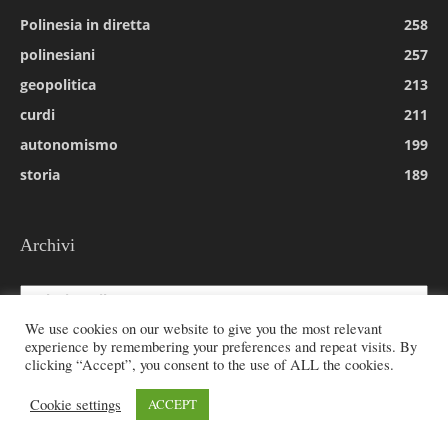
Polinesia in diretta
258
polinesiani
257
geopolitica
213
curdi
211
autonomismo
199
storia
189
Archivi
Archivi
We use cookies on our website to give you the most relevant
experience by remembering your preferences and repeat visits. By
clicking “Accept”, you consent to the use of ALL the cookies.
© 2026 All rights reserved - Etnie -
Cookie settings
ACCEPT
Email:
redazione@rivistaetnie.com