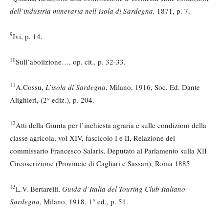
dell’industria mineraria nell’isola di Sardegna,
1871, p. 7.
9
Ivi, p. 14.
10
Sull’abolizione…, op. cit., p. 32-33.
11
A.Cossu,
L’isola di Sardegna
, Milano, 1916, Soc. Ed. Dante
Alighieri, (2° ediz.), p. 204.
12
Atti della Giunta per l’inchiesta agraria e sulle condizioni della
classe agricola, vol XIV, fascicolo I e II, Relazione del
commissario Francesco Salaris, Deputato al Parlamento sulla XII
Circoscrizione (Provincie di Cagliari e Sassari), Roma 1885
13
L.V. Bertarelli,
Guida d’Italia del Touring Club Italiano-
Sardegna
, Milano, 1918, 1° ed., p. 51.