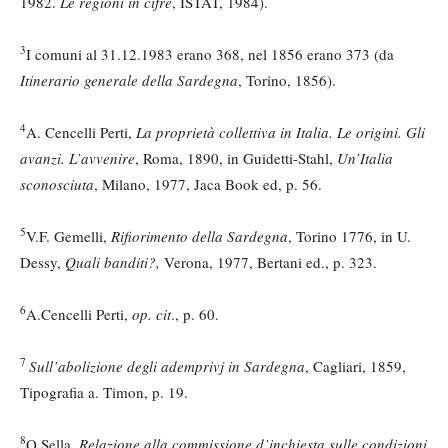
1982.
Le regioni in cifre
, ISTAT, 1984).
3
I comuni al 31.12.1983 erano 368, nel 1856 erano 373 (da
Itinerario generale della Sardegna
, Torino, 1856).
4
A. Cencelli Perti,
La proprietà collettiva in Italia. Le origini. Gli
avanzi. L’avvenire
, Roma, 1890, in Guidetti-Stahl,
Un’Italia
sconosciuta
, Milano, 1977, Jaca Book ed, p. 56.
5
V.F. Gemelli,
Rifiorimento della Sardegna
, Torino 1776, in U.
Dessy,
Quali banditi?,
Verona, 1977, Bertani ed., p. 323.
6
A.Cencelli Perti,
op. cit
., p. 60.
7
Sull’abolizione degli ademprivj in Sardegna
, Cagliari, 1859,
Tipografia a. Timon, p. 19.
8
Q.Sella,
Relazione alla commissione d’inchiesta sulle condizioni