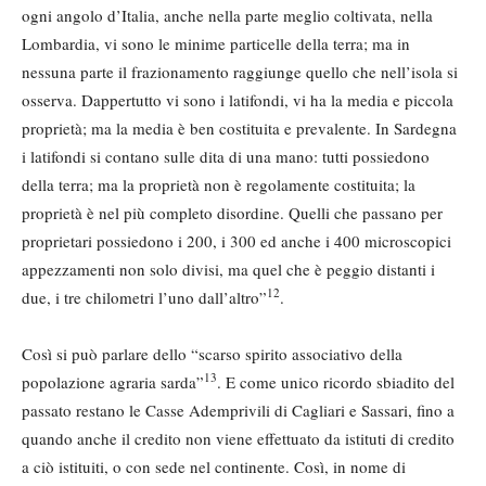
ogni angolo d’Italia, anche nella parte meglio coltivata, nella
Lombardia, vi sono le minime particelle della terra; ma in
nessuna parte il frazionamento raggiunge quello che nell’isola si
osserva. Dappertutto vi sono i latifondi, vi ha la media e piccola
proprietà; ma la media è ben costituita e prevalente. In Sardegna
i latifondi si contano sulle dita di una mano: tutti possiedono
della terra; ma la proprietà non è regolamente costituita; la
proprietà è nel più completo disordine. Quelli che passano per
proprietari possiedono i 200, i 300 ed anche i 400 microscopici
appezzamenti non solo divisi, ma quel che è peggio distanti i
12
due, i tre chilometri l’uno dall’altro”
.
Così si può parlare dello “scarso spirito associativo della
13
popolazione agraria sarda”
. E come unico ricordo sbiadito del
passato restano le Casse Ademprivili di Cagliari e Sassari, fino a
quando anche il credito non viene effettuato da istituti di credito
a ciò istituiti, o con sede nel continente. Così, in nome di