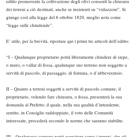
editto promovente la coltivazione degli olivi consentì la chiusura
dei terreni a ciò destinati, anche se insistenti su “vidazzoni”. Si
giunge così alla legge del 6 ottobre 1820, meglio nota come
“legge sulle chiudende”.
E’ utile, per la brevità, riportare qui i primi tre articoli dell’editto:
“I – Qualunque proprietario potrà liberamente chiudere di siepe,
o muro, o vallar di fossa, qualunque suo terreno non soggetto a
servitù di pascolo, di passaggio, di fontana, o d’abbeveratoio.
II – Quanto a terreni soggetti a servitù di pascolo comune, il
proprietario, volendo fare chiusura, o fossa, presenterà la sua
domanda al Prefetto; il quale, nella sua qualità d’intendente,
sentito, in Consiglio raddoppiato, il voto delle Comunità
interessate, procederà secondo le norme che saranno stabilite.
III – Qualunque comune potrà esercitare sopra i terreni, che gli