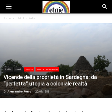
Home
STATI
italia
italia
sardi
storia
storia delle etnie
Vicende della proprietà in Sardegna: da
“perfetta” utopia a coloniale realtà
Di
Alessandro Porro
-
20/01/1988