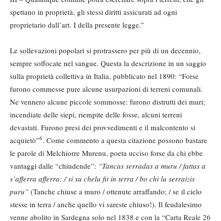
spettano in proprietà, gli stessi diritti assicurati ad ogni
proprietario dall’art. I della presente legge.”
Le sollevazioni popolari si protrassero per più di un decennio,
sempre soffocate nel sangue. Questa la descrizione in un saggio
sulla proprietà collettiva in Italia, pubblicato nel 1890: “Forse
furono commesse pure alcune usurpazioni di terreni comunali.
Ne vennero alcune piccole sommosse: furono distrutti dei muri;
incendiate delle siepi, riempite delle fosse, alcuni terreni
devastati. Furono presi dei provvedimenti e il malcontento si
6
acquietò”
. Come commento a questa citazione possono bastare
le parole di Melchiorre Murenu, poeta ucciso forse da chi ebbe
vantaggi dalle “chiudende”:
“Tancas serradas a muru / fattas a
s’afferra afferra; / si su chelu fit in terra / bo chi lu serraizis
puru”
(Tanche chiuse a muro / ottenute arraffando; / se il cielo
stesse in terra / anche quello vi sareste chiuso!). Il feudalesimo
venne abolito in Sardegna solo nel 1838 e con la “Carta Reale 26