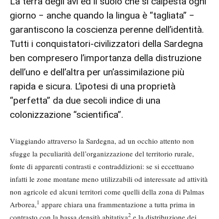
La terra degli avi ed il suolo che si calpesta ogni
giorno − anche quando la lingua è “tagliata” −
garantiscono la coscienza perenne dell’identità.
Tutti i conquistatori-civilizzatori della Sardegna
ben compresero l’importanza della distruzione
dell’uno e dell’altra per un’assimilazione più
rapida e sicura. L’ipotesi di una proprietà
“perfetta” da due secoli indice di una
colonizzazione “scientifica”.
Viaggiando attraverso la Sardegna, ad un occhio attento non
sfugge la peculiarità dell’organizzazione del territorio rurale,
fonte di apparenti contrasti e contraddizioni: se si eccettuano
infatti le zone montane meno utilizzabili od interessate ad attività
non agricole ed alcuni territori come quelli della zona di Palmas
1
Arborea,
appare chiara una frammentazione a tutta prima in
2
contrasto con la bassa densità abitativa
e la distribuzione dei