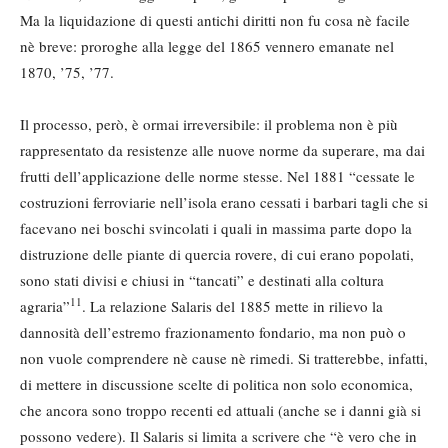
Ma la liquidazione di questi antichi diritti non fu cosa nè facile
nè breve: proroghe alla legge del 1865 vennero emanate nel
1870, ’75, ’77.
Il processo, però, è ormai irreversibile: il problema non è più
rappresentato da resistenze alle nuove norme da superare, ma dai
frutti dell’applicazione delle norme stesse. Nel 1881 “cessate le
costruzioni ferroviarie nell’isola erano cessati i barbari tagli che si
facevano nei boschi svincolati i quali in massima parte dopo la
distruzione delle piante di quercia rovere, di cui erano popolati,
sono stati divisi e chiusi in “tancati” e destinati alla coltura
11
agraria”
. La relazione Salaris del 1885 mette in rilievo la
dannosità dell’estremo frazionamento fondario, ma non può o
non vuole comprendere nè cause nè rimedi. Si tratterebbe, infatti,
di mettere in discussione scelte di politica non solo economica,
che ancora sono troppo recenti ed attuali (anche se i danni già si
possono vedere). Il Salaris si limita a scrivere che “è vero che in