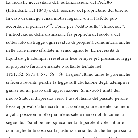
Le ricerche necessitano dell’autorizzazione del Prefetto
(Intendente nel 1840) e dell’assenso del proprietario del terreno.
In caso di diniego senza motivi ragionevoli il Prefetto può
9
accordare il permesso”
. Come per l’editto sulle “chiudende”,
l’introduzione della distinzione fra proprietà del suolo e del
sottosuolo distrugge ogni residuo di proprietà comunitaria anche
nelle zone meno sfruttate in senso agricolo. La necessità di
liquidare gli ademprivi residui si fece sempre più pressante: leggi
al proposito furono emanate o soltanto tentate nel
1851,’52,’53,’54,’57, ’58, ’59. In ques’ultimo anno le polemiche
si fecero roventi, perché la legge sull’abolizione degli ademprivi
giunse ad un passo dall’approvazione. Si invocò l’unità del
nuovo Stato, il disprezzo verso l’assolutismo del passato perché
fosse approvato tale decreto; ma, contemporaneamente, vennero
a galla posizioni molto più interessate e meno nobili, come la
seguente: “Sarebbe uno sprecamento di parole il voler ritrarre
con larghe tinte cosa sia la pastorizia errante, di che tempra siano
gli uomini che si dedicano a questo mestiere. Non si dà classe di