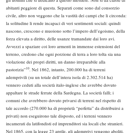
abitanti peggiore di questa. Separati come sono dal consorzio
civile, altro non veggono che la vastità dei campi che li circonda:
la solitudine li rende incapaci di veri sentimenti sociali: quindi
nascono, crescono e muoiono sotto l’impero dell’egoismo, della
forza elevata a diritto, delle usanze tramandate dai loro avi.
Avvezzi a spaziare coi loro armenti in immense estensioni del
terreno, credono che ogni porzione di terra a loro tolta sia una
violazione dei propri diritti, un danno irreparabile alla
10
pastorizia”
. Nel 1862, intanto, 200.000 ha di terreni
ademprivili (su un totale dell’intera isola di 2.302.514 ha)
vennero ceduti alla società italo-inglese che avrebbe dovuto
appaltare le strade ferrate della Sardegna. La società fallì; i
comuni che avrebbero dovuto privarsi di terreni nel rispetto di
tale accordo (270.000 ha di proprietà “perfetta” da distribuirsi a
privati) non eseguirono tale disposto, ed i terreni vennero
incamerati da latifondisti ed imprenditori sia locali che stranieri.
Nel 1865, con la legge 23 aprile, gli ademprivi vengono aboliti.