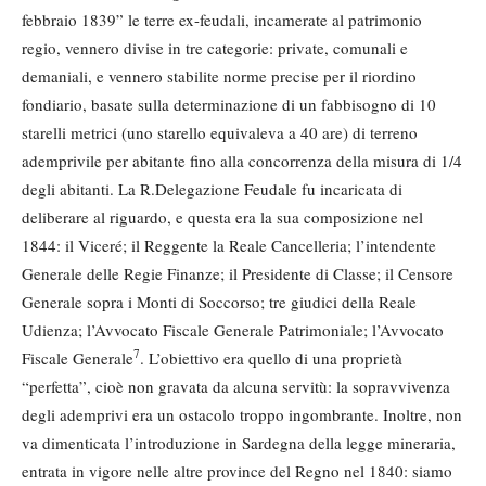
febbraio 1839” le terre ex-feudali, incamerate al patrimonio
regio, vennero divise in tre categorie: private, comunali e
demaniali, e vennero stabilite norme precise per il riordino
fondiario, basate sulla determinazione di un fabbisogno di 10
starelli metrici (uno starello equivaleva a 40 are) di terreno
ademprivile per abitante fino alla concorrenza della misura di 1/4
degli abitanti. La R.Delegazione Feudale fu incaricata di
deliberare al riguardo, e questa era la sua composizione nel
1844: il Viceré; il Reggente la Reale Cancelleria; l’intendente
Generale delle Regie Finanze; il Presidente di Classe; il Censore
Generale sopra i Monti di Soccorso; tre giudici della Reale
Udienza; l’Avvocato Fiscale Generale Patrimoniale; l’Avvocato
7
Fiscale Generale
. L’obiettivo era quello di una proprietà
“perfetta”, cioè non gravata da alcuna servitù: la sopravvivenza
degli ademprivi era un ostacolo troppo ingombrante. Inoltre, non
va dimenticata l’introduzione in Sardegna della legge mineraria,
entrata in vigore nelle altre province del Regno nel 1840: siamo