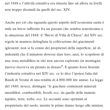
nel 1848 e l’attività estrattiva era rimasta fino ad allora su livelli
non troppo dissimili da quelli del sec. XIV.
Anche per ciò che riguarda questo aspetto dell’economia sarda è
utile un breve raffronto fra un passato che sembra remotissimo e
la situazione del 1848: il “Breve di Villa di Chiesa” del XIV sec.
regola in maniera dettagliata la coltivazione dei giacimenti
iglesienti; non si fa cenno dei proprietari della superficie, nè di
indennità che il minatore dovesse dare loro; anzi, lo scopritore di
una vena metallifera in sito non ancora esplorato (in montagna
8
nuova) riceveva un premio in denaro
. E quanto fosse fiorente
l’industria estrattiva nel XIV sec. ce lo dice l’ipotesi fatta dal
Baudi di Vesme di una rendita di 4.800.000 lire annue. La legge
del 1840, invece, distingue “le giaciture contenenti minerali
metalliferi, combustibili, fossili, ecc. da quelle delle materie
lapidee, terre, torbe, ecc. Le seconde sono spettanti al
proprietario del suolo, mentre le prime danno luogo alle miniere.