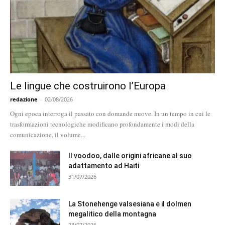
Le lingue che costruirono l’Europa
redazione
-
02/08/2026
Ogni epoca interroga il passato con domande nuove. In un tempo in cui le
trasformazioni tecnologiche modificano profondamente i modi della
comunicazione, il volume...
Il voodoo, dalle origini africane al suo
adattamento ad Haiti
31/07/2026
La Stonehenge valsesiana e il dolmen
megalitico della montagna
23/07/2026