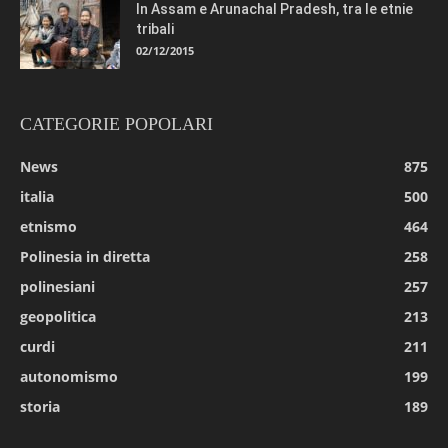
In Assam e Arunachal Pradesh, tra le etnie
tribali
02/12/2015
CATEGORIE POPOLARI
News
875
italia
500
etnismo
464
Polinesia in diretta
258
polinesiani
257
geopolitica
213
curdi
211
autonomismo
199
storia
189