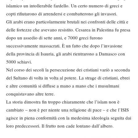
islamico un intollerabile fardello. Un certo numero di greci e
copti rifiutarono di arrendersi e combatterono gli invasori.
Gli arabi erano particolarmente brutali nei confronti delle città e
delle fortezze che avevano resistito. Cesarea in Palestina fu presa
dopo un assedio di sette anni, e 7000 greci furono
successivamente massacrati. È un fatto che dopo l’invasione
della provincia di Isauria, gli arabi rientrarono a Damasco con
5000 schiavi.
Nel corso dei secoli la persecuzione dei cristiani variò a seconda
del Sultano di volta in volta al potere. La strage di cristiani, ebrei
e altre comunità si diffuse a mano a mano che i musulmani
conquistavano altre terre.
La storia dimostra fin troppo chiaramente che l’islam non è
cambiato – non è per niente una religione di pace – e che l’ISIS
agisce in piena conformità con la medesima ideologia seguita dai
loro predecessori. Il frutto non cade lontano dall’albero.