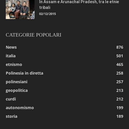
In Assam e Arunachal Pradesh, tra le etnie
tribali
02/12/2015
CATEGORIE POPOLARI
News
876
italia
501
etnismo
465
Polinesia in diretta
258
polinesiani
257
geopolitica
213
curdi
212
autonomismo
199
storia
189