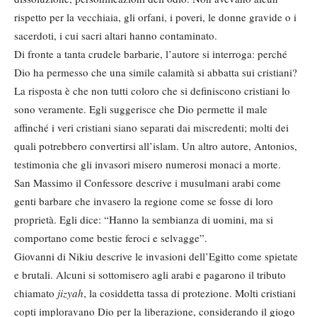
rispetto per la vecchiaia, gli orfani, i poveri, le donne gravide o i
sacerdoti, i cui sacri altari hanno contaminato.
Di fronte a tanta crudele barbarie, l’autore si interroga: perché
Dio ha permesso che una simile calamità si abbatta sui cristiani?
La risposta è che non tutti coloro che si definiscono cristiani lo
sono veramente. Egli suggerisce che Dio permette il male
affinché i veri cristiani siano separati dai miscredenti; molti dei
quali potrebbero convertirsi all’islam. Un altro autore, Antonios,
testimonia che gli invasori misero numerosi monaci a morte.
San Massimo il Confessore descrive i musulmani arabi come
genti barbare che invasero la regione come se fosse di loro
proprietà. Egli dice: “Hanno la sembianza di uomini, ma si
comportano come bestie feroci e selvagge”.
Giovanni di Nikiu descrive le invasioni dell’Egitto come spietate
e brutali. Alcuni si sottomisero agli arabi e pagarono il tributo
chiamato
jizyah
, la cosiddetta tassa di protezione. Molti cristiani
copti imploravano Dio per la liberazione, considerando il giogo