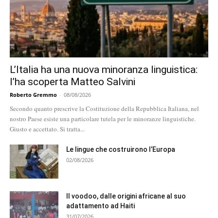
L’Italia ha una nuova minoranza linguistica:
l’ha scoperta Matteo Salvini
Roberto Gremmo
-
08/08/2026
Secondo quanto prescrive la Costituzione della Repubblica Italiana, nel
nostro Paese esiste una particolare tutela per le minoranze linguistiche.
Giusto e accettato. Si tratta...
Le lingue che costruirono l’Europa
02/08/2026
Il voodoo, dalle origini africane al suo
adattamento ad Haiti
31/07/2026