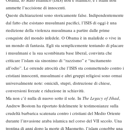
Obama, lo Stato Islamico (ISIS) non è islamico, e l’islam non
ammette l’uccisione di innocenti.
Queste dichiarazioni sono storicamente false. Indipendentemente
dal fatto che esistano musulmani pacifici, l’ISIS di oggi è una
riedizione della violenza musulmana a partire dalle prime
conquiste del mondo infedele. O Obama è in malafede o vive in
un mondo di fantasia. Egli sta semplicemente tentando di placare
i musulmani e la sua scombinata base liberal, convinta che
criticare l’islam sia sinonimo di “razzismo” e “incitamento
all’odio”. Le orrende atrocità che l’ISIS sta commettendo contro i
cristiani innocenti, musulmani e altri gruppi religiosi sono ormai
universalmente note: omicidi, stupri, distruzione di chiese,
conversioni forzate e riduzione in schiavitù.
Ma non c’è nulla di nuovo sotto il sole. In
The Legacy of Jihad
,
Andrew Bostom ha riportato fedelmente le testimonianze sulla
crudeltà barbarica scatenata contro i cristiani del Medio Oriente
durante l’invasione araba islamica nel corso del VII secolo. Una
trentina di anni dopo la morte di Maometto, l’islam conobbe una