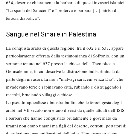
634, descrive chiaramente la barbarie di questi invasori islamici:
“La spada dei Saraceni” è “proterva e barbara […] intrisa di
ferocia diabolica”.
Sangue nel Sinai e in Palestina
La conquista araba di questa regione, tra il 632 e il 637, appare
particolarmente efferata dalla testimonianza di Sofronio, con un
sermone tenuto nel 637 presso la chiesa della Theotokos a
Gerusalemme, in cui descrive la distruzione indiscriminata da
parte degli invasori. Erano i “malvagi saraceni senza Dio”, che
invadevano terre e rapinavano città, rubando e distruggendo i
raccolti, bruciando villaggi e chiese.
La pseudo-apocalisse dimostra inoltre che le feroci gesta degli
arabi nel VII secolo non erano diversi da quelle attuali dell’ISIS:
I barbari che hanno conquistato brutalmente e governato da
tiranni non erano umani ma figli del deserto, corrotti, portatori di
dissoluzione, personificazioni dell’odio. Non avevano alcun