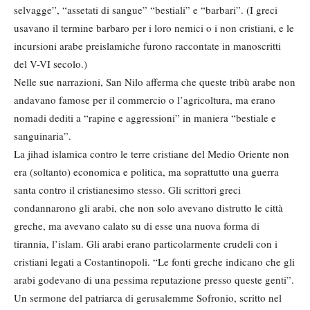
selvagge”, “assetati di sangue” “bestiali” e “barbari”. (I greci
usavano il termine barbaro per i loro nemici o i non cristiani, e le
incursioni arabe preislamiche furono raccontate in manoscritti
del V-VI secolo.)
Nelle sue narrazioni, San Nilo afferma che queste tribù arabe non
andavano famose per il commercio o l’agricoltura, ma erano
nomadi dediti a “rapine e aggressioni” in maniera “bestiale e
sanguinaria”.
La jihad islamica contro le terre cristiane del Medio Oriente non
era (soltanto) economica e politica, ma soprattutto una guerra
santa contro il cristianesimo stesso. Gli scrittori greci
condannarono gli arabi, che non solo avevano distrutto le città
greche, ma avevano calato su di esse una nuova forma di
tirannia, l’islam. Gli arabi erano particolarmente crudeli con i
cristiani legati a Costantinopoli. “Le fonti greche indicano che gli
arabi godevano di una pessima reputazione presso queste genti”.
Un sermone del patriarca di gerusalemme Sofronio, scritto nel