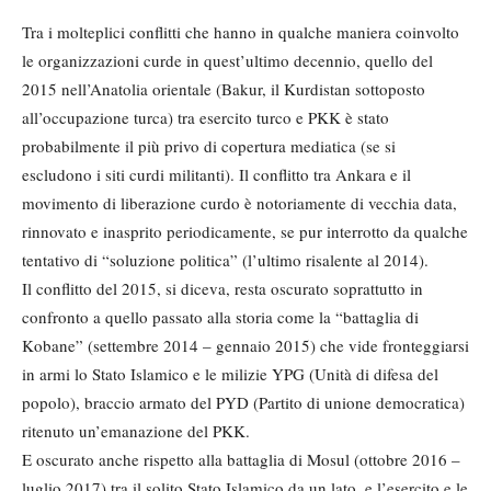
Tra i molteplici conflitti che hanno in qualche maniera coinvolto
le organizzazioni curde in quest’ultimo decennio, quello del
2015 nell’Anatolia orientale (Bakur, il Kurdistan sottoposto
all’occupazione turca) tra esercito turco e PKK è stato
probabilmente il più privo di copertura mediatica (se si
escludono i siti curdi militanti). Il conflitto tra Ankara e il
movimento di liberazione curdo è notoriamente di vecchia data,
rinnovato e inasprito periodicamente, se pur interrotto da qualche
tentativo di “soluzione politica” (l’ultimo risalente al 2014).
Il conflitto del 2015, si diceva, resta oscurato soprattutto in
confronto a quello passato alla storia come la “battaglia di
Kobane” (settembre 2014 – gennaio 2015) che vide fronteggiarsi
in armi lo Stato Islamico e le milizie YPG (Unità di difesa del
popolo), braccio armato del PYD (Partito di unione democratica)
ritenuto un’emanazione del PKK.
E oscurato anche rispetto alla battaglia di Mosul (ottobre 2016 –
luglio 2017) tra il solito Stato Islamico da un lato, e l’esercito e le