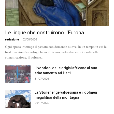
Le lingue che costruirono l’Europa
redazione
-
02/08/2026
Ogni epoca interroga il passato con domande nuove. In un tempo in cui le
trasformazioni tecnologiche modificano profondamente i modi della
comunicazione, il volume...
Il voodoo, dalle origini africane al suo
adattamento ad Haiti
31/07/2026
La Stonehenge valsesiana e il dolmen
megalitico della montagna
23/07/2026