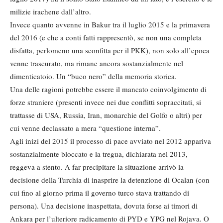
milizie irachene dall’altro.
Invece quanto avvenne in Bakur tra il luglio 2015 e la primavera
del 2016 (e che a conti fatti rappresentò, se non una completa
disfatta, perlomeno una sconfitta per il PKK), non solo all’epoca
venne trascurato, ma rimane ancora sostanzialmente nel
dimenticatoio. Un “buco nero” della memoria storica.
Una delle ragioni potrebbe essere il mancato coinvolgimento di
forze straniere (presenti invece nei due conflitti sopraccitati, si
trattasse di USA, Russia, Iran, monarchie del Golfo o altri) per
cui venne declassato a mera “questione interna”.
Agli inizi del 2015 il processo di pace avviato nel 2012 appariva
sostanzialmente bloccato e la tregua, dichiarata nel 2013,
reggeva a stento. A far precipitare la situazione arrivò la
decisione della Turchia di inasprire la detenzione di Ocalan (con
cui fino al giorno prima il governo turco stava trattando di
persona). Una decisione inaspettata, dovuta forse ai timori di
Ankara per l’ulteriore radicamento di PYD e YPG nel Rojava. O