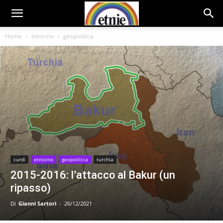
Home
etnismo
geopolitica
curdi
etnismo
geopolitica
turchia
2015-2016: l’attacco al Bakur (un
ripasso)
Di
Gianni Sartori
-
26/12/2021