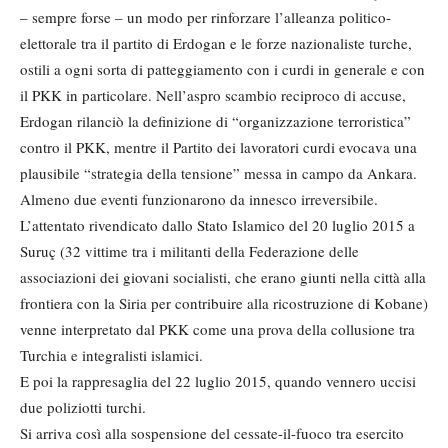
– sempre forse – un modo per rinforzare l’alleanza politico-
elettorale tra il partito di Erdogan e le forze nazionaliste turche,
ostili a ogni sorta di patteggiamento con i curdi in generale e con
il PKK in particolare. Nell’aspro scambio reciproco di accuse,
Erdogan rilanciò la definizione di “organizzazione terroristica”
contro il PKK, mentre il Partito dei lavoratori curdi evocava una
plausibile “strategia della tensione” messa in campo da Ankara.
Almeno due eventi funzionarono da innesco irreversibile.
L’attentato rivendicato dallo Stato Islamico del 20 luglio 2015 a
Suruç (32 vittime tra i militanti della Federazione delle
associazioni dei giovani socialisti, che erano giunti nella città alla
frontiera con la Siria per contribuire alla ricostruzione di Kobane)
venne interpretato dal PKK come una prova della collusione tra
Turchia e integralisti islamici.
E poi la rappresaglia del 22 luglio 2015, quando vennero uccisi
due poliziotti turchi.
Si arriva così alla sospensione del cessate-il-fuoco tra esercito