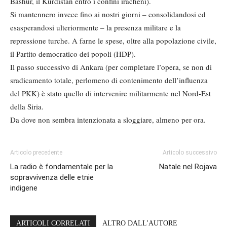
Bashur, il Kurdistan entro i confini iracheni).
Si mantennero invece fino ai nostri giorni – consolidandosi ed
esasperandosi ulteriormente – la presenza militare e la
repressione turche. A farne le spese, oltre alla popolazione civile,
il Partito democratico dei popoli (HDP).
Il passo successivo di Ankara (per completare l’opera, se non di
sradicamento totale, perlomeno di contenimento dell’influenza
del PKK) è stato quello di intervenire militarmente nel Nord-Est
della Siria.
Da dove non sembra intenzionata a sloggiare, almeno per ora.
Articolo precedente
Articolo successivo
La radio è fondamentale per la
Natale nel Rojava
sopravvivenza delle etnie
indigene
ARTICOLI CORRELATI
ALTRO DALL'AUTORE