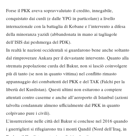
Forse il PKK aveva sopravvalutato il credito, innegabile,
conquistato dai curdi (e dalle YPG in particolare) a livello
internazionale con la battaglia di Kobane e l’intervento a difesa
della minoranza yazidi (abbandonata in mano ai tagliagole
dell’ISIS dai peshmerga del PDK).
In realtà le nazioni occidentali si guardarono bene anche soltanto
dal rimproverare Ankara per il devastante intervento. Quanto alla
stremata popolazione curda del Bakur, non si lasciò coinvolgere
più di tanto (se non in quanto vittima) nel conflitto rimasto
appannaggio dei combattenti del PKK e del TAK (Falchi per la
libertà del Kurdistan). Questi ultimi non esitarono a compiere
attentati contro caserme e anche all’aeroporto di Istanbul (azioni
talvolta condannate almeno ufficialmente dal PKK in quanto
colpivano pure i civili).
L’insurrezione nelle città del Bakur si concluse nel 2016 quando
i guerriglieri si rifugiarono tra i monti Qandil (Nord dell’Iraq, in