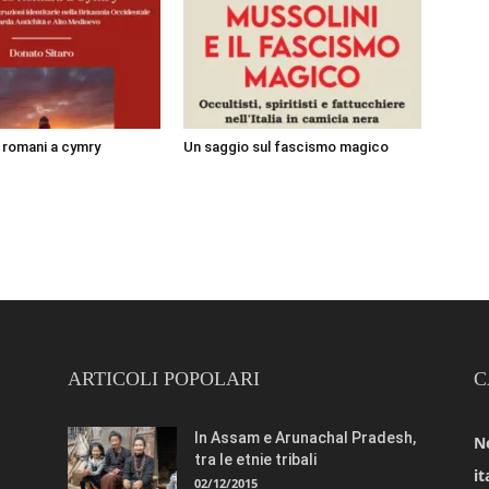
i romani a cymry
Un saggio sul fascismo magico
ARTICOLI POPOLARI
C
In Assam e Arunachal Pradesh,
N
tra le etnie tribali
it
02/12/2015