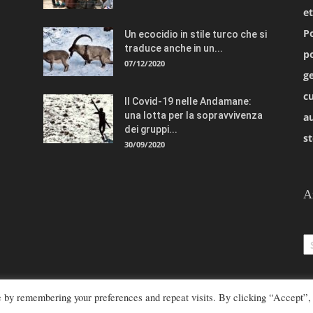
e
Po
Un ecocidio in stile turco che si
traduce anche in un...
po
07/12/2020
ge
cu
Il Covid-19 nelle Andamane:
una lotta per la sopravvivenza
a
dei gruppi...
st
30/09/2020
A
Ar
e by remembering your preferences and repeat visits. By clicking “Accept”,