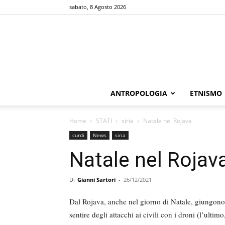
sabato, 8 Agosto 2026
ANTROPOLOGIA
ETNISMO
Home
STATI
siria
Natale nel Rojava
curdi
News
siria
Natale nel Rojav
Di
Gianni Sartori
-
26/12/2021
Dal Rojava, anche nel giorno di Natale, giungono 
sentire degli attacchi ai civili con i droni (l’ultim