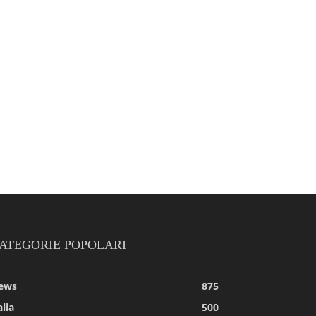
ATEGORIE POPOLARI
ews
875
alia
500