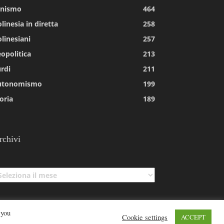
tnismo
464
linesia in diretta
258
linesiani
257
opolitica
213
rdi
211
utonomismo
199
oria
189
rchivi
chivi
 you
Cookie settings
ACCEPT