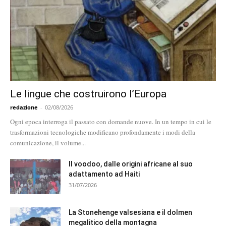
Le lingue che costruirono l’Europa
redazione
-
02/08/2026
Ogni epoca interroga il passato con domande nuove. In un tempo in cui le
trasformazioni tecnologiche modificano profondamente i modi della
comunicazione, il volume...
Il voodoo, dalle origini africane al suo
adattamento ad Haiti
31/07/2026
La Stonehenge valsesiana e il dolmen
megalitico della montagna