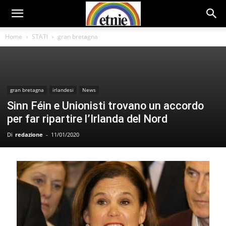
Home
STATI
gran bretagna
gran bretagna
irlandesi
News
Sinn Féin e Unionisti trovano un accordo
per far ripartire l’Irlanda del Nord
Di
redazione
-
11/01/2020