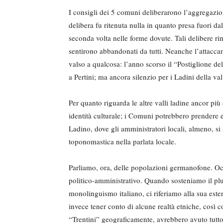
I consigli dei 5 comuni deliberarono l’aggregazio
delibera fu ritenuta nulla in quanto presa fuori da
seconda volta nelle forme dovute. Tali delibere rima
sentirono abbandonati da tutti. Neanche l’attacca
valso a qualcosa: l’anno scorso il “Postiglione de
a Pertini; ma ancora silenzio per i Ladini della val
Per quanto riguarda le altre valli ladine ancor pi
identità culturale; i Comuni potrebbero prendere
Ladino, dove gli amministratori locali, almeno, si 
toponomastica nella parlata locale.
Parliamo, ora, delle popolazioni germanofone. Occ
politico-amministrativo. Quando sosteniamo il plur
monolinguismo italiano, ci riferiamo alla sua est
invece tener conto di alcune realtà etniche, così 
“Trentini” geograficamente, avrebbero avuto tutto