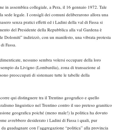
ne in assemblea collegiale, a Pera, il 16 gennaio 1972. Tale
lla sede legale. I consigli dei comuni deliberarono allora una
sero senza pratici effetti ed i Ladini della val di Fassa si
mento del Presidente della Repubblica alla val Gardena è
lle Dolomiti” indirizzò, con un manifesto, una vibrata protesta
 di Fassa.
ù dimenticate, nessuno sembra volersi occupare della loro
 esempio da Livigno (Lombardia), zona di transazione al
sono preoccupati di sistemare tutte le tabelle della
orre qui distinguere tra il Trentino geografico e quello
alismo linguistico nel Trentino contro il suo preteso granitico
ensione geografica poiché (meno male!) la politica ha dovuto
come avrebbero desiderato i Ladini di Fassa i quali, pur
 da guadagnare con l’aggregazione “politica” alla provincia