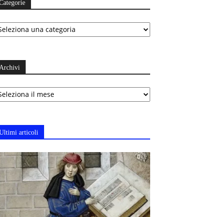
Categorie
ategorie
Archivi
chivi
Ultimi articoli