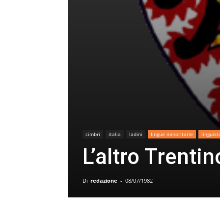
cimbri
italia
ladini
lingue minoritarie
linguist
L’altro Trentin
Di
redazione
-
08/07/1982