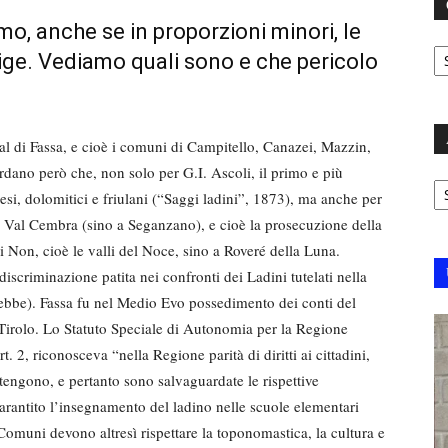
mo, anche se in proporzioni minori, le
C
dige. Vediamo quali sono e che pericolo
 Val di Fassa, e cioè i comuni di Campitello, Canazei, Mazzin,
dano però che, non solo per G.I. Ascoli, il primo e più
Ar
nesi, dolomitici e friulani (“Saggi ladini”, 1873), ma anche per
la Val Cembra (sino a Seganzano), e cioè la prosecuzione della
 di Non, cioè le valli del Noce, sino a Roveré della Luna.
 discriminazione patita nei confronti dei Ladini tutelati nella
ebbe). Fassa fu nel Medio Evo possedimento dei conti del
 Tirolo. Lo Statuto Speciale di Autonomia per la Regione
. 2, riconosceva “nella Regione parità di diritti ai cittadini,
tengono, e pertanto sono salvaguardate le rispettive
è garantito l’insegnamento del ladino nelle scuole elementari
 Comuni devono altresì rispettare la toponomastica, la cultura e