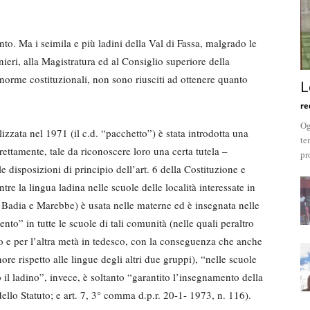
nto. Ma i seimila e più ladini della Val di Fassa, malgrado le
nieri, alla Magistratura ed al Consiglio superiore della
norme costituzionali, non sono riusciti ad ottenere quanto
L
re
Og
lizzata nel 1971 (il c.d. “pacchetto”) è stata introdotta una
te
rettamente, tale da riconoscere loro una certa tutela –
pr
e disposizioni di principio dell’art. 6 della Costituzione e
ntre la lingua ladina nelle scuole delle località interessate in
 Badia e Marebbe) è usata nelle materne ed è insegnata nelle
o” in tutte le scuole di tali comunità (nelle quali peraltro
no e per l’altra metà in tedesco, con la conseguenza che anche
ore rispetto alle lingue degli altri due gruppi), “nelle scuole
 il ladino”, invece, è soltanto “garantito l’insegnamento della
ello Statuto; e art. 7, 3° comma d.p.r. 20-1- 1973, n. 116).