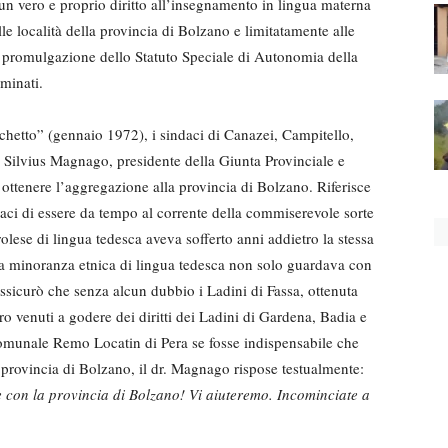
n vero e proprio diritto all’insegnamento in lingua materna
lle località della provincia di Bolzano e limitatamente alle
a promulgazione dello Statuto Speciale di Autonomia della
minati.
etto” (gennaio 1972), i sindaci di Canazei, Campitello,
 Silvius Magnago, presidente della Giunta Provinciale e
i ottenere l’aggregazione alla provincia di Bolzano. Riferisce
daci di essere da tempo al corrente della commiserevole sorte
rolese di lingua tedesca aveva sofferto anni addietro la stessa
la minoranza etnica di lingua tedesca non solo guardava con
ssicurò che senza alcun dubbio i Ladini di Fassa, ottenuta
o venuti a godere dei diritti dei Ladini di Gardena, Badia e
omunale Remo Locatin di Pera se fosse indispensabile che
a provincia di Bolzano, il dr. Magnago rispose testualmente:
con la provincia di Bolzano! Vi aiuteremo. Incominciate a