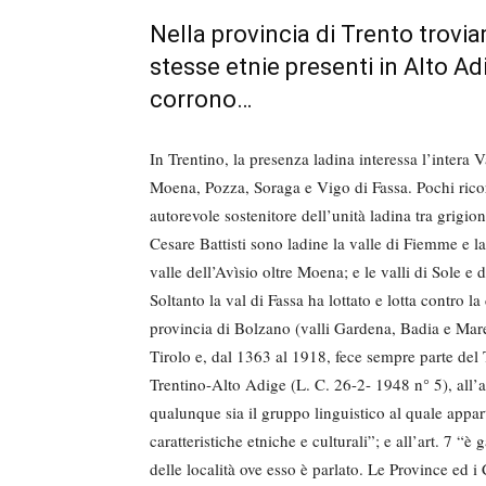
Nella provincia di Trento trovia
stesse etnie presenti in Alto A
corrono…
In Trentino, la presenza ladina interessa l’intera
Moena, Pozza, Soraga e Vigo di Fassa. Pochi ricor
autorevole sostenitore dell’unità ladina tra grigio
Cesare Battisti sono ladine la valle di Fiemme e 
valle dell’Avìsio oltre Moena; e le valli di Sole e
Soltanto la val di Fassa ha lottato e lotta contro la
provincia di Bolzano (valli Gardena, Badia e Mar
Tirolo e, dal 1363 al 1918, fece sempre parte del
Trentino-Alto Adige (L. C. 26-2- 1948 n° 5), all’art
qualunque sia il gruppo linguistico al quale appar
caratteristiche etniche e culturali”; e all’art. 7 “
delle località ove esso è parlato. Le Province ed i