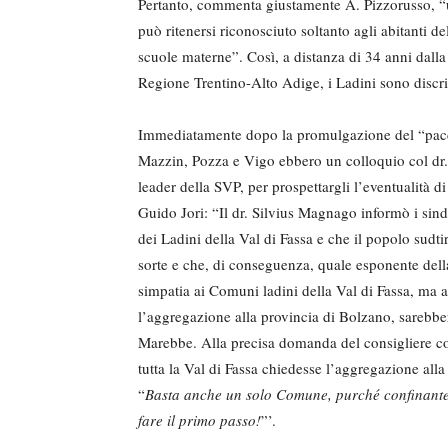
Pertanto, commenta giustamente A. Pizzorusso, “u
può ritenersi riconosciuto soltanto agli abitanti de
scuole materne”. Così, a distanza di 34 anni dall
Regione Trentino-Alto Adige, i Ladini sono discri
Immediatamente dopo la promulgazione del “pacch
Mazzin, Pozza e Vigo ebbero un colloquio col dr.
leader della SVP, per prospettargli l’eventualità d
Guido Jori: “Il dr. Silvius Magnago informò i sin
dei Ladini della Val di Fassa e che il popolo sudti
sorte e che, di conseguenza, quale esponente del
simpatia ai Comuni ladini della Val di Fassa, ma a
l’aggregazione alla provincia di Bolzano, sarebber
Marebbe. Alla precisa domanda del consigliere c
tutta la Val di Fassa chiedesse l’aggregazione all
“
Basta anche un solo Comune, purché confinante 
fare il primo passo!
”’.