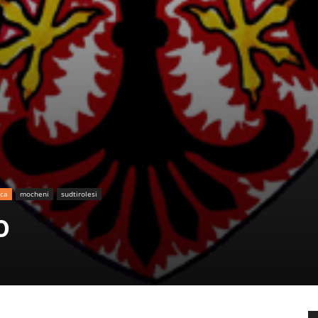
ica
mocheni
sudtirolesi
o