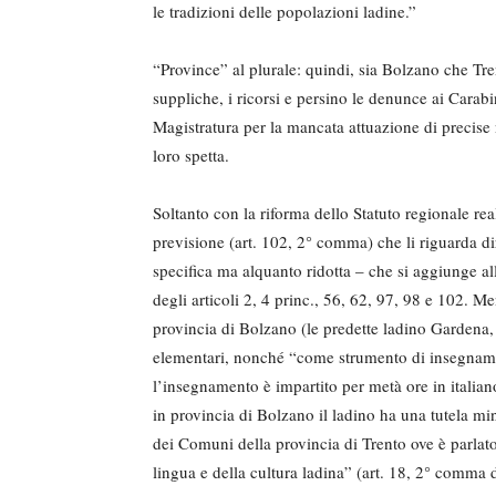
le tradizioni delle popolazioni ladine.”
“Province” al plurale: quindi, sia Bolzano che Tre
suppliche, i ricorsi e persino le denunce ai Carabi
Magistratura per la mancata attuazione di precise 
loro spetta.
Soltanto con la riforma dello Statuto regionale rea
previsione (art. 102, 2° comma) che li riguarda di
specifica ma alquanto ridotta – che si aggiunge all
degli articoli 2, 4 princ., 56, 62, 97, 98 e 102. Me
provincia di Bolzano (le predette ladino Gardena,
elementari, nonché “come strumento di insegnament
l’insegnamento è impartito per metà ore in italia
in provincia di Bolzano il ladino ha una tutela min
dei Comuni della provincia di Trento ove è parlato
lingua e della cultura ladina” (art. 18, 2° comma d