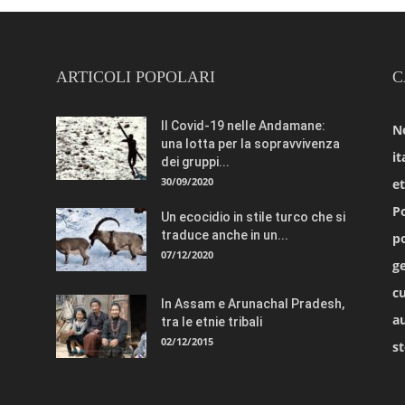
ARTICOLI POPOLARI
C
Il Covid-19 nelle Andamane:
N
una lotta per la sopravvivenza
it
dei gruppi...
30/09/2020
e
Po
Un ecocidio in stile turco che si
traduce anche in un...
po
07/12/2020
ge
cu
In Assam e Arunachal Pradesh,
a
tra le etnie tribali
02/12/2015
st