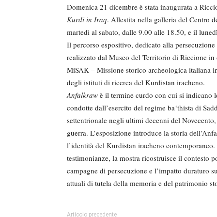
Domenica 21 dicembre è stata inaugurata a Ricci
Kurdi in Iraq
. Allestita nella galleria del Centro 
martedì al sabato, dalle 9.00 alle 18.50, e il lune
Il percorso espositivo, dedicato alla persecuzion
realizzato dal Museo del Territorio di Riccione i
MiSAK – Missione storico archeologica italiana in
degli istituti di ricerca del Kurdistan iracheno.
Anfalkraw
è il termine curdo con cui si indicano
condotte dall’esercito del regime ba‘thista di Sa
settentrionale negli ultimi decenni del Novecento
guerra. L’esposizione introduce la storia dell’Anf
l’identità del Kurdistan iracheno contemporaneo. A
testimonianze, la mostra ricostruisce il contesto p
campagne di persecuzione e l’impatto duraturo sul
attuali di tutela della memoria e del patrimonio st
Articolo precedente