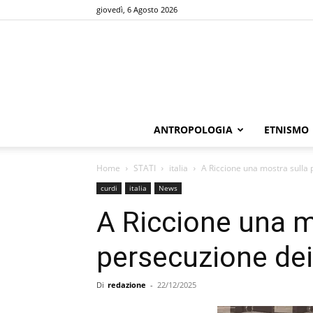
giovedì, 6 Agosto 2026
ANTROPOLOGIA
ETNISMO
Home
STATI
italia
A Riccione una mostra sulla 
curdi
italia
News
A Riccione una m
persecuzione dei
Di
redazione
-
22/12/2025