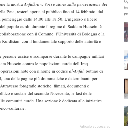
Og
one la mostra
Anfalkraw. Voci e storie sulla persecuzione dei
te
della Pesa, resterà aperta al pubblico fino al 14 febbraio, dal
pr
dì pomeriggio dalle 14.00 alle 18.50. L’ingresso è libero.
e del popolo curdo durante il regime di Saddam Hussein, è
n collaborazione con il Comune, l’Università di Bologna e la
 Kurdistan, con il fondamentale supporto delle autorità e
 le persone uccise o scomparse durante le campagne militari
ddam Hussein contro le popolazioni curde dell’Iraq
, operazioni note con il nome in codice
al-Anfal
, bottino di
al, una delle pagine più drammatiche e determinanti per
ttraverso fotografie storiche, filmati, documenti e
olitico e sociale del secondo Novecento, le fasi delle
le comunità curde. Una sezione è dedicata alle iniziative
orico-culturale.
Articolo successivo