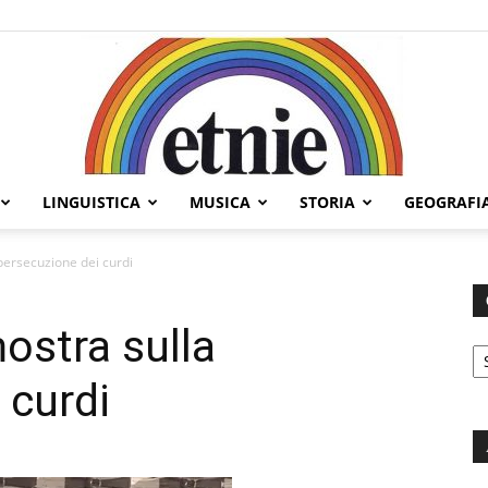
LINGUISTICA
MUSICA
STORIA
GEOGRAFI
Etnie
persecuzione dei curdi
ostra sulla
C
 curdi