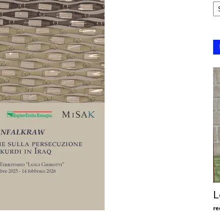
Ar
L
re