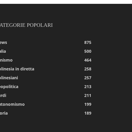
ATEGORIE POPOLARI
ews
875
alia
500
tnismo
464
linesia in diretta
258
linesiani
257
opolitica
213
rdi
211
utonomismo
199
oria
189