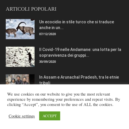
ARTICOLI POPOLARI
Un ecocidio in stile turco che si traduce
anche in un...
07/12/2020
Il Covid-19 nelle Andamane: una lotta per la
sopravvivenza dei gruppi...
30/09/2020
In Assam e Arunachal Pradesh, tra le etnie
tribali
02/12/2015
We use cookies on our website to give you the most relevant
experience by remembering your preferences and repeat visits. By
clicking “Accept”, you consent to the use of ALL the cookies.
CATEGORIE POPOLARI
Cookie settings
ACCEPT
News
875