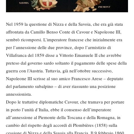
Nel 1959 la questione di Nizza e della Savoia, che era già stata
affrontata da Camillo Benso Conte di Cavour e Napoleone III,
sembrò ricomporsi. L’imperatore francese che inizialmente era
per l’annessione delle due province, dopo l’armistizio di
Villafranca del 1859 disse a Vittorio Emanuele II che avrebbe
preteso dal governo sardo soltanto il pagamento delle spese della
guerra con l’Austria. Tuttavia, già nell’ottobre successivo,
Napoleone III scrisse al suo amico Francesco Arese – deputato
del parlamento subalpino – di aver riassunto una posizione
annessionista.
Dopo le trattative diplomatiche Cavour, che tramava per portare
in porto l’unità d’Italia, ebbe il consenso dell’imperatore
all’annessione al Piemonte della Toscana e della Romagna, in
cambio del rispetto degli accordi di Plombières (1858) sulla
cessione di Nizza e della Savoia alla Francia. Il 9 febbraio 1860