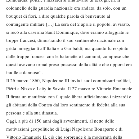
colonnello della guardia nazionale era andato, da solo, con un
bouquet di fiori, a dire qualche parola di benvenuto al
contingente militare […] La sera del 2 aprile il popolo, avvisato,
si recò alla caserma Saint Dominique, dove eranno alloggiate le
truppe francesi, dimostrando il suo sentimento nazionale con
grida inneggianti all’Italia e a Garibaldi; ma quando fu respinto
dalle truppe francesi con le baionette e i cannoni, comprese che
questi avevano ormai preso possesso della città e che opporsi era
inutile e dannoso”.
Il 26 marzo 1860, Napoleone III invia i suoi commissari politici,
Piétri a Nizza e Laity in Savoia. Il 27 marzo re Vittorio-Emanuele
II firma un manifesto con il quale libera ufficialmente i nizzardi e
gli abitanti della Contea dal loro sentimento di fedeltà alla sua
persona e alla sua dinastia.
Oggi, a più di 150 anni dagli avvenimenti, al netto delle
motivazioni geopolitiche di Luigi Napoleone Bonaparte e di
Vittorio Emanuele II, ciò che sorprende è la modernità della