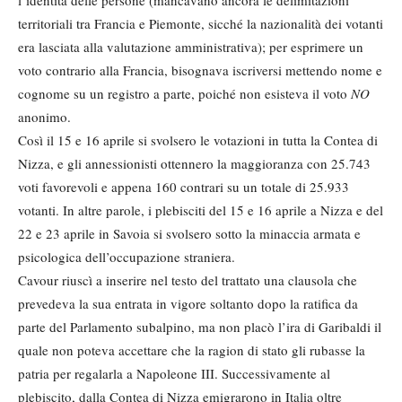
territoriali tra Francia e Piemonte, sicché la nazionalità dei votanti
era lasciata alla valutazione amministrativa); per esprimere un
voto contrario alla Francia, bisognava iscriversi mettendo nome e
cognome su un registro a parte, poiché non esisteva il voto
NO
anonimo.
Così il 15 e 16 aprile si svolsero le votazioni in tutta la Contea di
Nizza, e gli annessionisti ottennero la maggioranza con 25.743
voti favorevoli e appena 160 contrari su un totale di 25.933
votanti. In altre parole, i plebisciti del 15 e 16 aprile a Nizza e del
22 e 23 aprile in Savoia si svolsero sotto la minaccia armata e
psicologica dell’occupazione straniera.
Cavour riuscì a inserire nel testo del trattato una clausola che
prevedeva la sua entrata in vigore soltanto dopo la ratifica da
parte del Parlamento subalpino, ma non placò l’ira di Garibaldi il
quale non poteva accettare che la ragion di stato gli rubasse la
patria per regalarla a Napoleone III. Successivamente al
plebiscito, dalla Contea di Nizza emigrarono in Italia oltre