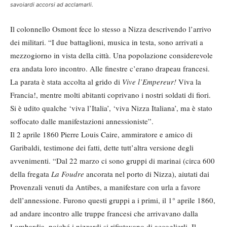
savoiardi accorsi ad acclamarli.
Il colonnello Osmont fece lo stesso a Nizza descrivendo l’arrivo
dei militari. “I due battaglioni, musica in testa, sono arrivati a
mezzogiorno in vista della città. Una popolazione considerevole
era andata loro incontro. Alle finestre c’erano drapeau francesi.
La parata è stata accolta al grido di
Vive l’Empereur!
Viva la
Francia!, mentre molti abitanti coprivano i nostri soldati di fiori.
Si è udito qualche ‘viva l’Italia’, ‘viva Nizza Italiana’, ma è stato
soffocato dalle manifestazioni annessioniste”.
Il 2 aprile 1860 Pierre Louis Caire, ammiratore e amico di
Garibaldi, testimone dei fatti, dette tutt’altra versione degli
avvenimenti. “Dal 22 marzo ci sono gruppi di marinai (circa 600
della fregata
La Foudre
ancorata nel porto di Nizza), aiutati dai
Provenzali venuti da Antibes, a manifestare con urla a favore
dell’annessione. Furono questi gruppi a i primi, il 1° aprile 1860,
ad andare incontro alle truppe francesi che arrivavano dalla
Lombardia, poiché i nizzardi si rifiutavano di accoglierli. Il