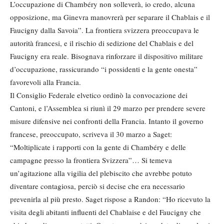
L’occupazione di Chambéry non solleverà, io credo, alcuna
opposizione, ma Ginevra manovrerà per separare il Chablais e il
Faucigny dalla Savoia”. La frontiera svizzera preoccupava le
autorità francesi, e il rischio di sedizione del Chablais e del
Faucigny era reale. Bisognava rinforzare il dispositivo militare
d’occupazione, rassicurando “i possidenti e la gente onesta”
favorevoli alla Francia.
Il Consiglio Federale elvetico ordinò la convocazione dei
Cantoni, e l’Assemblea si riunì il 29 marzo per prendere severe
misure difensive nei confronti della Francia. Intanto il governo
francese, preoccupato, scriveva il 30 marzo a Saget:
“Moltiplicate i rapporti con la gente di Chambéry e delle
campagne presso la frontiera Svizzera”… Si temeva
un’agitazione alla vigilia del plebiscito che avrebbe potuto
diventare contagiosa, perciò si decise che era necessario
prevenirla al più presto. Saget rispose a Randon: “Ho ricevuto la
visita degli abitanti influenti del Chablaise e del Faucigny che