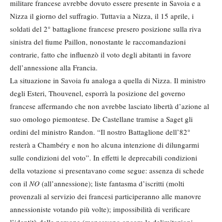
militare francese avrebbe dovuto essere presente in Savoia e a
Nizza il giorno del suffragio. Tuttavia a Nizza, il 15 aprile, i
soldati del 2° battaglione francese presero posizione sulla riva
sinistra del fiume Paillon, nonostante le raccomandazioni
contrarie, fatto che influenzò il voto degli abitanti in favore
dell’annessione alla Francia.
La situazione in Savoia fu analoga a quella di Nizza. Il ministro
degli Esteri, Thouvenel, esporrà la posizione del governo
francese affermando che non avrebbe lasciato libertà d’azione al
suo omologo piemontese. De Castellane tramise a Saget gli
ordini del ministro Randon. “Il nostro Battaglione dell’82°
resterà a Chambéry e non ho alcuna intenzione di dilungarmi
sulle condizioni del voto”. In effetti le deprecabili condizioni
della votazione si presentavano come segue: assenza di schede
con il
NO
(all’annessione); liste fantasma d’iscritti (molti
provenzali al servizio dei francesi participeranno alle manovre
annessioniste votando più volte); impossibilità di verificare
l’identità delle persone (mancavano ancora le delimitazioni