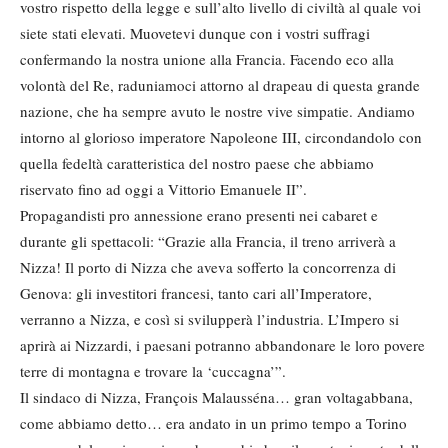
vostro rispetto della legge e sull’alto livello di civiltà al quale voi
siete stati elevati. Muovetevi dunque con i vostri suffragi
confermando la nostra unione alla Francia. Facendo eco alla
volontà del Re, raduniamoci attorno al drapeau di questa grande
nazione, che ha sempre avuto le nostre vive simpatie. Andiamo
intorno al glorioso imperatore Napoleone III, circondandolo con
quella fedeltà caratteristica del nostro paese che abbiamo
riservato fino ad oggi a Vittorio Emanuele II”.
Propagandisti pro annessione erano presenti nei cabaret e
durante gli spettacoli: “Grazie alla Francia, il treno arriverà a
Nizza! Il porto di Nizza che aveva sofferto la concorrenza di
Genova: gli investitori francesi, tanto cari all’Imperatore,
verranno a Nizza, e così si svilupperà l’industria. L’Impero si
aprirà ai Nizzardi, i paesani potranno abbandonare le loro povere
terre di montagna e trovare la ‘cuccagna’”.
Il sindaco di Nizza, François Malausséna… gran voltagabbana,
come abbiamo detto… era andato in un primo tempo a Torino