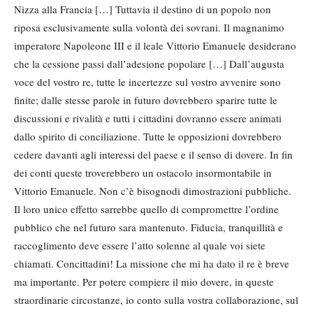
Nizza alla Francia […] Tuttavia il destino di un popolo non
riposa esclusivamente sulla volontà dei sovrani. Il magnanimo
imperatore Napoleone III e il leale Vittorio Emanuele desiderano
che la cessione passi dall’adesione popolare […] Dall’augusta
voce del vostro re, tutte le incertezze sul vostro avvenire sono
finite; dalle stesse parole in futuro dovrebbero sparire tutte le
discussioni e rivalità e tutti i cittadini dovranno essere animati
dallo spirito di conciliazione. Tutte le opposizioni dovrebbero
cedere davanti agli interessi del paese e il senso di dovere. In fin
dei conti queste troverebbero un ostacolo insormontabile in
Vittorio Emanuele. Non c’è bisognodi dimostrazioni pubbliche.
Il loro unico effetto sarrebbe quello di compromettre l’ordine
pubblico che nel futuro sara mantenuto. Fiducia, tranquillità e
raccoglimento deve essere l’atto solenne al quale voi siete
chiamati. Concittadini! La missione che mi ha dato il re è breve
ma importante. Per potere compiere il mio dovere, in queste
straordinarie circostanze, io conto sulla vostra collaborazione, sul