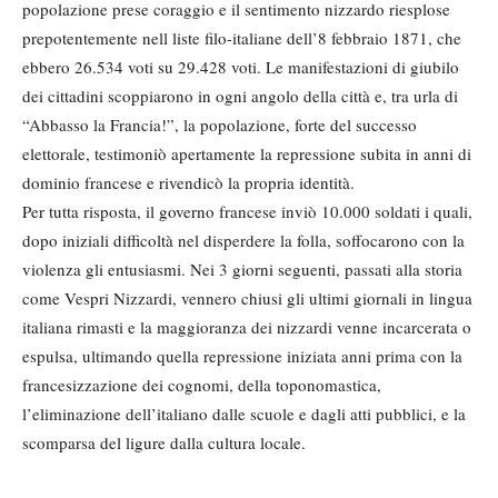
popolazione prese coraggio e il sentimento nizzardo riesplose
prepotentemente nell liste filo-italiane dell’8 febbraio 1871, che
ebbero 26.534 voti su 29.428 voti. Le manifestazioni di giubilo
dei cittadini scoppiarono in ogni angolo della città e, tra urla di
“Abbasso la Francia!”, la popolazione, forte del successo
elettorale, testimoniò apertamente la repressione subita in anni di
dominio francese e rivendicò la propria identità.
Per tutta risposta, il governo francese inviò 10.000 soldati i quali,
dopo iniziali difficoltà nel disperdere la folla, soffocarono con la
violenza gli entusiasmi. Nei 3 giorni seguenti, passati alla storia
come Vespri Nizzardi, vennero chiusi gli ultimi giornali in lingua
italiana rimasti e la maggioranza dei nizzardi venne incarcerata o
espulsa, ultimando quella repressione iniziata anni prima con la
francesizzazione dei cognomi, della toponomastica,
l’eliminazione dell’italiano dalle scuole e dagli atti pubblici, e la
scomparsa del ligure dalla cultura locale.