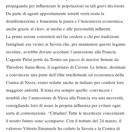
propaganda per influenzare le popolazioni su tali gravi decisioni.
Da parte di agenti appositamente istruiti verrà usata la
disinformazione e fomentata la paura e l’insicurezza economica,
anche grazie al clero, ai media e alle personalità influenti.
La prima azione consisterà nel far credere a chi per tradizione
famigliare era vicino ai Savoia che, per mantenere questo legame
secolare, avrebbe dovuto accettare l’annessione alla Francia.
L’agente Piétri portò da Torino un pacco di missive firmate da
Théodore Santa-Rosa, il segretario di Cavour. Le lettere, destinate
a convincere una parte dell’élite intellettuale ed economica della
Contea di Nizza, erano redatte anche in italiano per conferir loro
maggiore autorità. Il tema era sempre quello: convincere i
notabili che l’annessione di Nizza alla Francia era una necessità,
consigliando loro di usare la propria influenza per evitare ogni
sorta di contestazione. “Cittadini! Tutte le incertezze concernenti
il nostro futuro sono scomparse. Con il trattato del 24 marzo, il
valoroso Vittorio Emanuele ha ceduto la Savoia e la Contea di