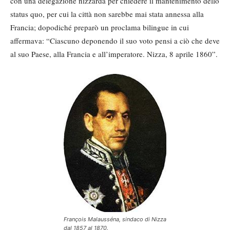
con una delegazione nizzarda per chiedere il mantenimento dello
status quo, per cui la città non sarebbe mai stata annessa alla
Francia; dopodiché preparò un proclama bilingue in cui
affermava: “Ciascuno deponendo il suo voto pensi a ciò che deve
al suo Paese, alla Francia e all’imperatore. Nizza, 8 aprile 1860”.
François Malausséna, sindaco di Nizza
dal 1857 al 1870.