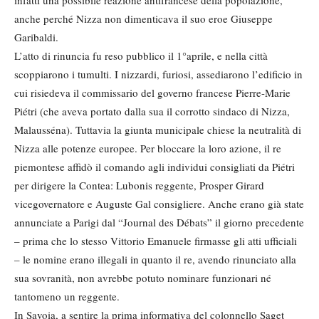
infatti una possibile reazione antifrancese della popolazione,
anche perché Nizza non dimenticava il suo eroe Giuseppe
Garibaldi.
L’atto di rinuncia fu reso pubblico il 1°aprile, e nella città
scoppiarono i tumulti. I nizzardi, furiosi, assediarono l’edificio in
cui risiedeva il commissario del governo francese Pierre-Marie
Piétri (che aveva portato dalla sua il corrotto sindaco di Nizza,
Malausséna). Tuttavia la giunta municipale chiese la neutralità di
Nizza alle potenze europee. Per bloccare la loro azione, il re
piemontese affidò il comando agli individui consigliati da Piétri
per dirigere la Contea: Lubonis reggente, Prosper Girard
vicegovernatore e Auguste Gal consigliere. Anche erano già state
annunciate a Parigi dal “Journal des Débats” il giorno precedente
– prima che lo stesso Vittorio Emanuele firmasse gli atti ufficiali
– le nomine erano illegali in quanto il re, avendo rinunciato alla
sua sovranità, non avrebbe potuto nominare funzionari né
tantomeno un reggente.
In Savoia, a sentire la prima informativa del colonnello Saget