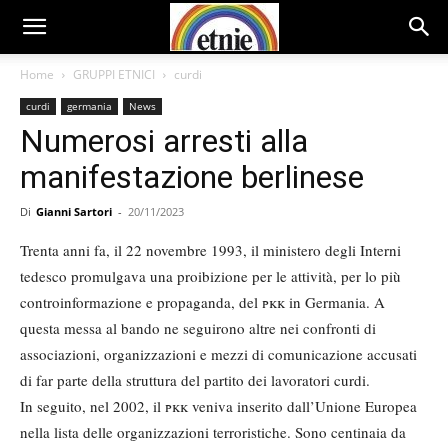
Home
GRUPPI ETNICI
curdi
curdi
germania
News
Numerosi arresti alla
manifestazione berlinese
Di
Gianni Sartori
-
20/11/2023
Trenta anni fa, il 22 novembre 1993, il ministero degli Interni
tedesco promulgava una proibizione per le attività, per lo più
controinformazione e propaganda, del
pkk
in Germania. A
questa messa al bando ne seguirono altre nei confronti di
associazioni, organizzazioni e mezzi di comunicazione accusati
di far parte della struttura del partito dei lavoratori curdi.
In seguito, nel 2002, il
pkk
veniva inserito dall’Unione Europea
nella lista delle organizzazioni terroristiche. Sono centinaia da