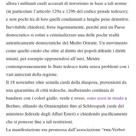
allora i militanti curdi accusati di terrorismo in base a tali norme
(in particolare l’articolo 129a e 129b del codice penale tedesco);
e non pochi tra di loro quelli condannati a lunghe pene detentive.
Inevitabile chiedersi, forse ingenuamente, perché mai un Paese
democratico si ostini a criminalizzare una delle poche realtà
autenticamente democratiche del Medio Oriente. Un movimento
come quello curdo che oltre al diritto dei popoli difende i diritti
umani, per esempio opponendosi all’
isis
). Mentre
contemporaneamente lo Stato tedesco tratta senza problemi con i
vari autocrati della regione.
Il 18 novembre oltre seimila curdi della diaspora, provenienti da
una quarantina di città tedesche, inalberando centinaia di
bandiere con i colori giallo, verde e rosso,
sono scesi in strada
a
Berlino, sfilando da Oranienplatz fino al Schlosspark (sede del
ministero federale degli Affari Esteri) e chiedendo pacificamente
che si ponesse fine a tali restrizioni.
La manifestazione era promossa dall’associazione “
pkk
-Verbot