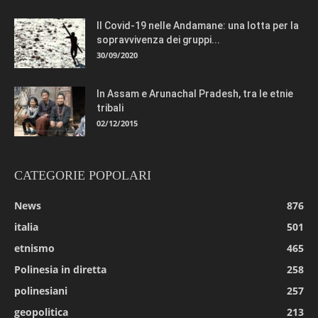
Il Covid-19 nelle Andamane: una lotta per la
sopravvivenza dei gruppi...
30/09/2020
In Assam e Arunachal Pradesh, tra le etnie
tribali
02/12/2015
CATEGORIE POPOLARI
News
876
italia
501
etnismo
465
Polinesia in diretta
258
polinesiani
257
geopolitica
213