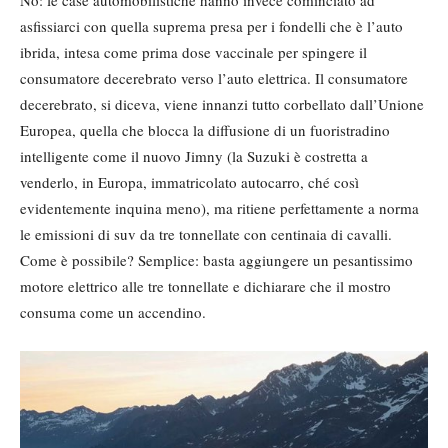
No: le case automobilistiche hanno invece cominciato ad
asfissiarci con quella suprema presa per i fondelli che è l’auto
ibrida, intesa come prima dose vaccinale per spingere il
consumatore decerebrato verso l’auto elettrica. Il consumatore
decerebrato, si diceva, viene innanzi tutto corbellato dall’Unione
Europea, quella che blocca la diffusione di un fuoristradino
intelligente come il nuovo Jimny (la Suzuki è costretta a
venderlo, in Europa, immatricolato autocarro, ché così
evidentemente inquina meno), ma ritiene perfettamente a norma
le emissioni di suv da tre tonnellate con centinaia di cavalli.
Come è possibile? Semplice: basta aggiungere un pesantissimo
motore elettrico alle tre tonnellate e dichiarare che il mostro
consuma come un accendino.