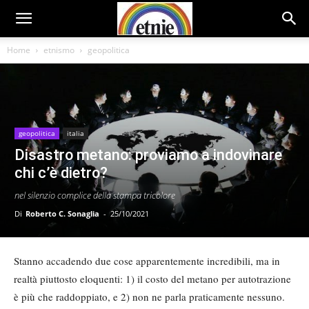
Home
etnismo
geopolitica
geopolitica
italia
Disastro metano: proviamo a indovinare
chi c’è dietro?
nel silenzio complice della stampa tricolore
Di
Roberto C. Sonaglia
-
25/10/2021
Stanno accadendo due cose apparentemente incredibili, ma in
realtà piuttosto eloquenti: 1) il costo del metano per autotrazione
è più che raddoppiato, e 2) non ne parla praticamente nessuno.