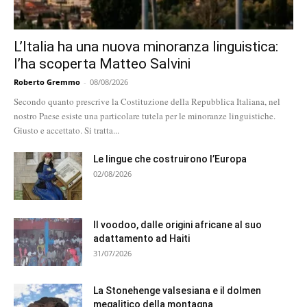
L’Italia ha una nuova minoranza linguistica:
l’ha scoperta Matteo Salvini
Roberto Gremmo
-
08/08/2026
Secondo quanto prescrive la Costituzione della Repubblica Italiana, nel
nostro Paese esiste una particolare tutela per le minoranze linguistiche.
Giusto e accettato. Si tratta...
Le lingue che costruirono l’Europa
02/08/2026
Il voodoo, dalle origini africane al suo
adattamento ad Haiti
31/07/2026
La Stonehenge valsesiana e il dolmen
megalitico della montagna