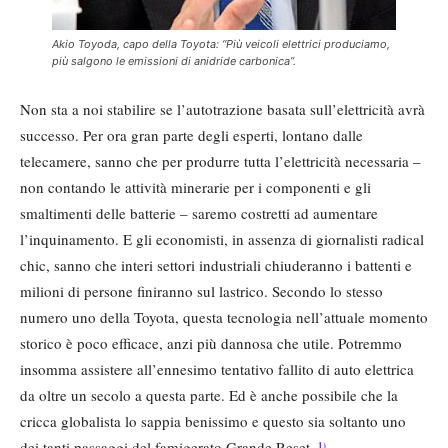
Akio Toyoda, capo della Toyota: “Più veicoli elettrici produciamo,
più salgono le emissioni di anidride carbonica”.
Non sta a noi stabilire se l’autotrazione basata sull’elettricità avrà
successo. Per ora gran parte degli esperti, lontano dalle
telecamere, sanno che per produrre tutta l’elettricità necessaria –
non contando le attività minerarie per i componenti e gli
smaltimenti delle batterie – saremo costretti ad aumentare
l’inquinamento. E gli economisti, in assenza di giornalisti radical
chic, sanno che interi settori industriali chiuderanno i battenti e
milioni di persone finiranno sul lastrico. Secondo lo stesso
numero uno della Toyota, questa tecnologia nell’attuale momento
storico è poco efficace, anzi più dannosa che utile. Potremmo
insomma assistere all’ennesimo tentativo fallito di auto elettrica
da oltre un secolo a questa parte. Ed è anche possibile che la
cricca globalista lo sappia benissimo e questo sia soltanto uno
dei tanti passaggi del famigerato Grande Reset.
1)