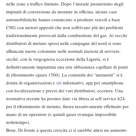
nelle zone a traffico limitato. Dopo l’iniziale pionierismo degli
impianti di conversione da montare in officina, alcune case
automobilistiche hanno cominciato a produrre veicoli a base
CNG con motori appositi che non soffrivano più dei problemi
tradizionalmente provocati dalla combustione del gas. Ai vecchi
distributori di metano spersi nelle campagne del nord si sono
affiancate nuove colonnine nelle normali stazioni di servizio,
sicché, con la vergognosa eccezione della Liguria, si è
definitivamente impiantata una rete abbastanza capillare di punti
di rifornimento (quasi 1500). La comunità dei “metanisti” si è
dotata di organizzazioni e
siti
informativi, app per smartphone
con localizzazione e prezzi dei vari distributori, eccetera. Una
normativa recente ha persino dato via libera ai self service h24
per il rifornimento di metano, finora tassativamente effettuato per
mano di un operatore (e quindi quasi ovunque impossibile
nottetempo).
Bene. Di fronte a questa crescita ci si sarebbe attesi un aumento