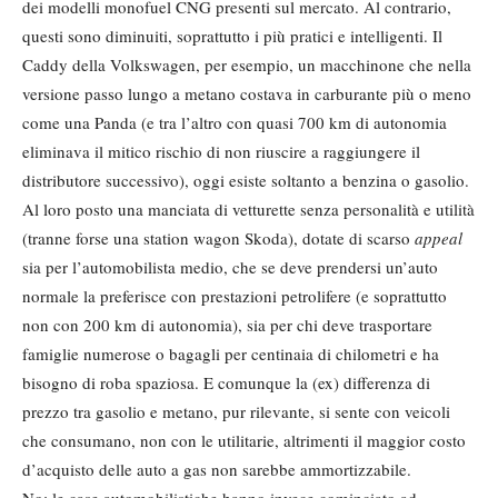
dei modelli monofuel CNG presenti sul mercato. Al contrario,
questi sono diminuiti, soprattutto i più pratici e intelligenti. Il
Caddy della Volkswagen, per esempio, un macchinone che nella
versione passo lungo a metano costava in carburante più o meno
come una Panda (e tra l’altro con quasi 700 km di autonomia
eliminava il mitico rischio di non riuscire a raggiungere il
distributore successivo), oggi esiste soltanto a benzina o gasolio.
Al loro posto una manciata di vetturette senza personalità e utilità
(tranne forse una station wagon Skoda), dotate di scarso
appeal
sia per l’automobilista medio, che se deve prendersi un’auto
normale la preferisce con prestazioni petrolifere (e soprattutto
non con 200 km di autonomia), sia per chi deve trasportare
famiglie numerose o bagagli per centinaia di chilometri e ha
bisogno di roba spaziosa. E comunque la (ex) differenza di
prezzo tra gasolio e metano, pur rilevante, si sente con veicoli
che consumano, non con le utilitarie, altrimenti il maggior costo
d’acquisto delle auto a gas non sarebbe ammortizzabile.