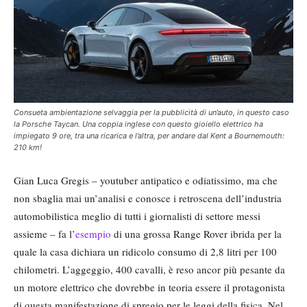
Consueta ambientazione selvaggia per la pubblicità di un’auto, in questo caso
la Porsche Taycan. Una coppia inglese con questo gioiello elettrico ha
impiegato 9 ore, tra una ricarica e l’altra, per andare dal Kent a Bournemouth:
210 km!
Gian Luca Gregis – youtuber antipatico e odiatissimo, ma che
non sbaglia mai un’analisi e conosce i retroscena dell’industria
automobilistica meglio di tutti i giornalisti di settore messi
assieme – fa l’
esempio
di una grossa Range Rover ibrida per la
quale la casa dichiara un ridicolo consumo di 2,8 litri per 100
chilometri. L’aggeggio, 400 cavalli, è reso ancor più pesante da
un motore elettrico che dovrebbe in teoria essere il protagonista
di questa manifestazione di spregio per le leggi della fisica. Nel