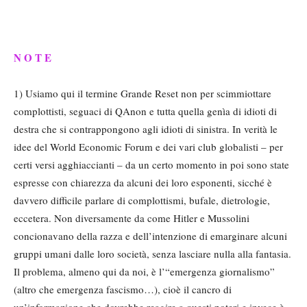
N O T E
1) Usiamo qui il termine Grande Reset non per scimmiottare
complottisti, seguaci di QAnon e tutta quella genìa di idioti di
destra che si contrappongono agli idioti di sinistra. In verità le
idee del World Economic Forum e dei vari club globalisti – per
certi versi agghiaccianti – da un certo momento in poi sono state
espresse con chiarezza da alcuni dei loro esponenti, sicché è
davvero difficile parlare di complottismi, bufale, dietrologie,
eccetera. Non diversamente da come Hitler e Mussolini
concionavano della razza e dell’intenzione di emarginare alcuni
gruppi umani dalle loro società, senza lasciare nulla alla fantasia.
Il problema, almeno qui da noi, è l’“emergenza giornalismo”
(altro che emergenza fascismo…), cioè il cancro di
un’informazione che dovrebbe reagire a questi poteri e invece è