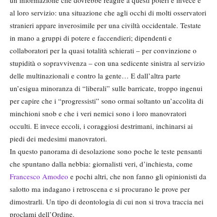
al loro servizio: una situazione che agli occhi di molti osservatori
stranieri appare inverosimile per una civiltà occidentale. Testate
in mano a gruppi di potere e faccendieri; dipendenti e
collaboratori per la quasi totalità schierati – per convinzione o
stupidità o sopravvivenza – con una sedicente sinistra al servizio
delle multinazionali e contro la gente… E dall’altra parte
un’esigua minoranza di “liberali” sulle barricate, troppo ingenui
per capire che i “progressisti” sono ormai soltanto un’accolita di
minchioni snob e che i veri nemici sono i loro manovratori
occulti. E invece eccoli, i coraggiosi destrimani, inchinarsi ai
piedi dei medesimi manovratori.
In questo panorama di desolazione sono poche le teste pensanti
che spuntano dalla nebbia: giornalisti veri, d’inchiesta, come
Francesco Amodeo
e pochi altri, che non fanno gli opinionisti da
salotto ma indagano i retroscena e si procurano le prove per
dimostrarli. Un tipo di deontologia di cui non si trova traccia nei
proclami dell’Ordine.