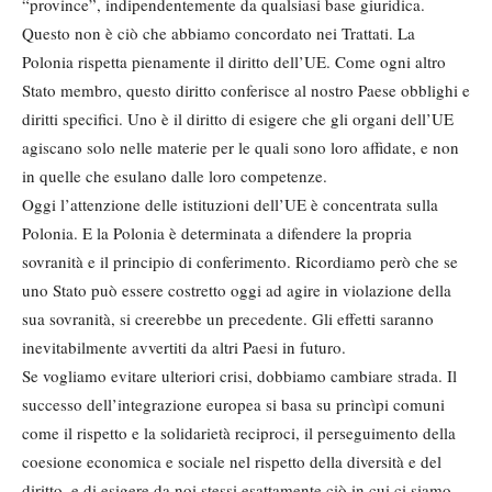
“province”, indipendentemente da qualsiasi base giuridica.
Questo non è ciò che abbiamo concordato nei Trattati. La
Polonia rispetta pienamente il diritto dell’UE. Come ogni altro
Stato membro, questo diritto conferisce al nostro Paese obblighi e
diritti specifici. Uno è il diritto di esigere che gli organi dell’UE
agiscano solo nelle materie per le quali sono loro affidate, e non
in quelle che esulano dalle loro competenze.
Oggi l’attenzione delle istituzioni dell’UE è concentrata sulla
Polonia. E la Polonia è determinata a difendere la propria
sovranità e il principio di conferimento. Ricordiamo però che se
uno Stato può essere costretto oggi ad agire in violazione della
sua sovranità, si creerebbe un precedente. Gli effetti saranno
inevitabilmente avvertiti da altri Paesi in futuro.
Se vogliamo evitare ulteriori crisi, dobbiamo cambiare strada. Il
successo dell’integrazione europea si basa su princìpi comuni
come il rispetto e la solidarietà reciproci, il perseguimento della
coesione economica e sociale nel rispetto della diversità e del
diritto, e di esigere da noi stessi esattamente ciò in cui ci siamo