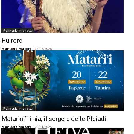
Polinesia in diretta
Huiroro
Manuela Macori
-
04/03/2026
Polinesia in diretta
Matarini’i i nia, il sorgere delle Pleiadi
Manuela Macori
-
23/11/2025