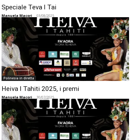
Speciale Teva I Tai
Manuela Macori
-
03/08/2025
Polinesia in diretta
Heiva I Tahiti 2025, i premi
Manuela Macori
-
30/07/2025