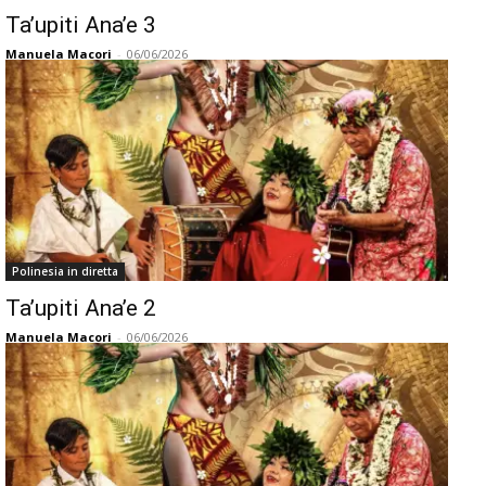
Ta’upiti Ana’e 3
Manuela Macori
-
06/06/2026
Polinesia in diretta
Ta’upiti Ana’e 2
Manuela Macori
-
06/06/2026