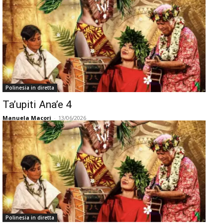
Polinesia in diretta
Ta’upiti Ana’e 4
Manuela Macori
-
13/06/2026
Polinesia in diretta