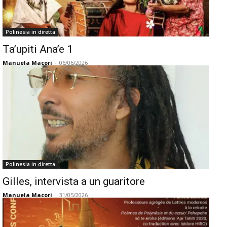
Polinesia in diretta
Ta’upiti Ana’e 1
Manuela Macori
-
06/06/2026
Polinesia in diretta
Gilles, intervista a un guaritore
Manuela Macori
-
31/05/2026