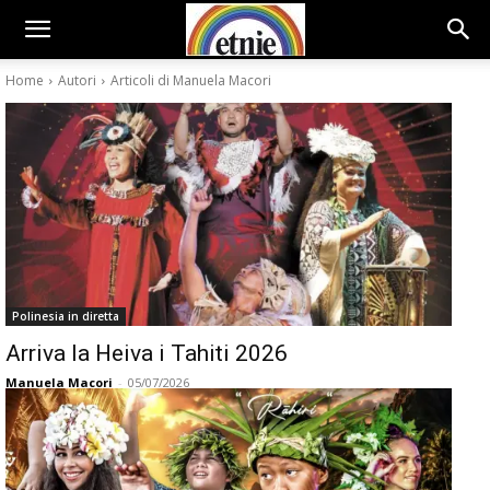
Home
Autori
Articoli di Manuela Macori
Polinesia in diretta
Arriva la Heiva i Tahiti 2026
Manuela Macori
-
05/07/2026