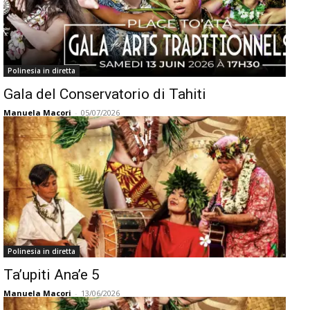
Polinesia in diretta
Gala del Conservatorio di Tahiti
Manuela Macori
-
05/07/2026
Polinesia in diretta
Ta’upiti Ana’e 5
Manuela Macori
-
13/06/2026