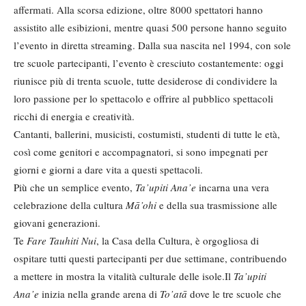
affermati. Alla scorsa edizione, oltre 8000 spettatori hanno
assistito alle esibizioni, mentre quasi 500 persone hanno seguito
l’evento in diretta streaming. Dalla sua nascita nel 1994, con sole
tre scuole partecipanti, l’evento è cresciuto costantemente: oggi
riunisce più di trenta scuole, tutte desiderose di condividere la
loro passione per lo spettacolo e offrire al pubblico spettacoli
ricchi di energia e creatività.
Cantanti, ballerini, musicisti, costumisti, studenti di tutte le età,
così come genitori e accompagnatori, si sono impegnati per
giorni e giorni a dare vita a questi spettacoli.
Più che un semplice evento,
Ta
’upiti Ana
’e
incarna una vera
celebrazione della cultura
M
ā’ohi
e della sua trasmissione alle
giovani generazioni.
Te
Fare Tauhiti Nui
, la Casa della Cultura, è orgogliosa di
ospitare tutti questi partecipanti per due settimane, contribuendo
a mettere in mostra la vitalità culturale delle isole.Il
Ta
’upiti
Ana
’e
inizia nella grande arena di
To’at
ā
dove le tre scuole che