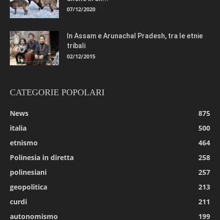
07/12/2020
In Assam e Arunachal Pradesh, tra le etnie
tribali
02/12/2015
CATEGORIE POPOLARI
News
875
italia
500
etnismo
464
Polinesia in diretta
258
polinesiani
257
geopolitica
213
curdi
211
autonomismo
199