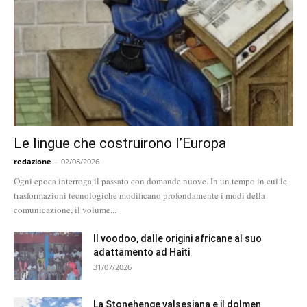
Le lingue che costruirono l’Europa
redazione
-
02/08/2026
Ogni epoca interroga il passato con domande nuove. In un tempo in cui le
trasformazioni tecnologiche modificano profondamente i modi della
comunicazione, il volume...
Il voodoo, dalle origini africane al suo
adattamento ad Haiti
31/07/2026
La Stonehenge valsesiana e il dolmen