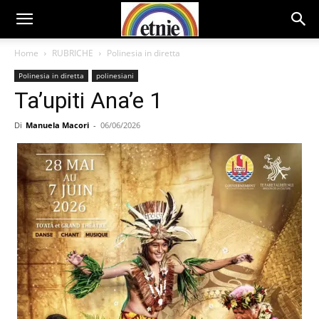
Home
RUBRICHE
Polinesia in diretta
Polinesia in diretta
polinesiani
Ta’upiti Ana’e 1
Di
Manuela Macori
-
06/06/2026