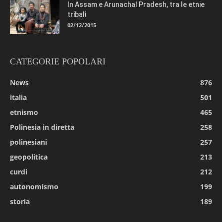
In Assam e Arunachal Pradesh, tra le etnie
tribali
02/12/2015
CATEGORIE POPOLARI
News
876
italia
501
etnismo
465
Polinesia in diretta
258
polinesiani
257
geopolitica
213
curdi
212
autonomismo
199
storia
189