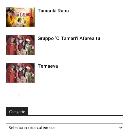
Tamariki Rapa
Gruppo ‘O Tamari’i Afareaitu
Temaeva
Categorie
Categorie