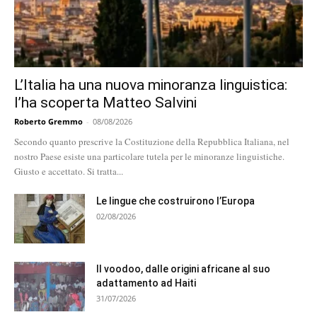
L’Italia ha una nuova minoranza linguistica:
l’ha scoperta Matteo Salvini
Roberto Gremmo
-
08/08/2026
Secondo quanto prescrive la Costituzione della Repubblica Italiana, nel
nostro Paese esiste una particolare tutela per le minoranze linguistiche.
Giusto e accettato. Si tratta...
Le lingue che costruirono l’Europa
02/08/2026
Il voodoo, dalle origini africane al suo
adattamento ad Haiti
31/07/2026