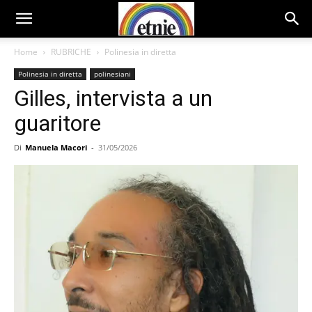
Home
RUBRICHE
Polinesia in diretta
Polinesia in diretta
polinesiani
Gilles, intervista a un
guaritore
Di
Manuela Macori
-
31/05/2026